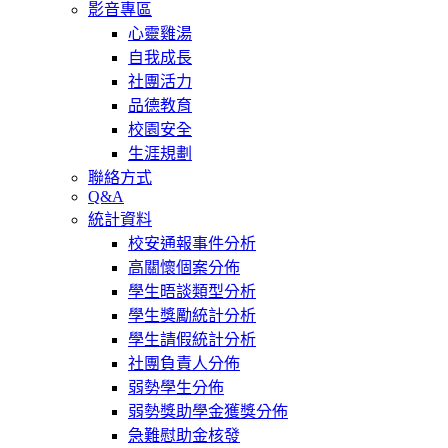
影音專區
心靈雞湯
自我成長
社團活力
品德教育
校園安全
生涯規劃
聯絡方式
Q&A
統計資料
校安通報事件分析
高關懷個案分佈
學生晤談類型分析
學生獎勵統計分析
學生請假統計分析
社團負責人分佈
弱勢學生分佈
弱勢獎助學金獲獎分佈
急難慰助金核發