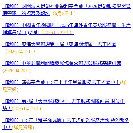
【轉知】財團法人伊甸社會福利基金會「2026伊甸服務學習暑
假營隊」的招募及報名
（6月6日止）
【轉知】中國青年救國團「2026年海外青年英語服務營」生活
輔導員(志工)培訓
（2026.05.29止）
【轉知】東海大學辦理第十屆「東海關懷營」志工招募
（2026.04.12止）
【轉知】中華非營利組織發展協會承辦志願服務基礎訓練
(2026.04.20止)
【轉知】靖娟基金會 115年上半年兒童服務志工招募中！
(詳
見資訊)
【轉知】第7屆「大專服務利社」志工服務團隊計畫 開放申
請！
(2026.04.19止)
【轉知】115年「種子陶成園」志工培訓暨服務活動 熱烈報名
中！
(詳見資訊)