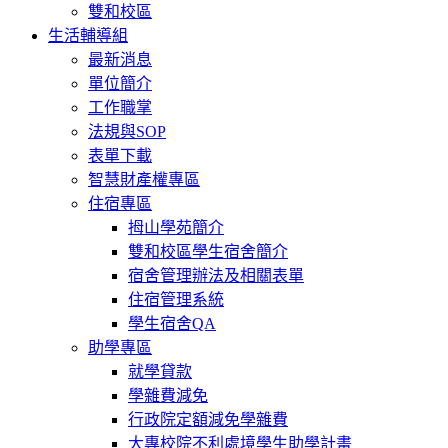
雙和校區
生活輔導組
最新消息
單位簡介
工作職掌
法規與SOP
表單下載
智慧財產權專區
住宿專區
拇山學苑簡介
雙和校區學生宿舍簡介
宿舍管理辦法及相關表單
住宿管理系統
學生宿舍QA
助學專區
就學貸款
學雜費減免
行政院定額減免學雜費
大專校院不利處境學生助學計畫