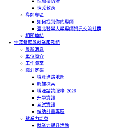
性騷擾防治
情感教育
導師專區
如何找到你的導師
臺北醫學大學導師資訊交流社群
相關連結
生涯發展與就業服務組
最新消息
單位簡介
工作職掌
職涯定錨
職涯進路地圖
興趣探索
職涯諮詢服務_2026
升學資訊
考試資訊
輔助計畫專區
就業力培養
就業力提升活動