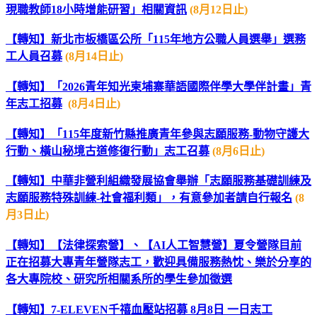
現職教師18小時增能研習」相關資訊
(8月12日止)
【轉知】新北市板橋區公所「115年地方公職人員選舉」選務
工人員召募
(8月14日止)
【轉知】「2026青年知光柬埔寨華語國際伴學大學伴計畫」青
年志工招募
(8月4日止)
【轉知】「115年度新竹縣推廣青年參與志願服務-動物守護大
行動、橫山秘境古道修復行動」志工召募
(8月6日止)
【轉知】中華非營利組織發展協會舉辦「志願服務基礎訓練及
志願服務特殊訓練-社會福利類」，有意參加者請自行報名
(8
月3日止)
【轉知】【法律探索營】、【AI人工智慧營】夏令營隊目前
正在招募大專青年營隊志工，歡迎具備服務熱忱、樂於分享的
各大專院校、研究所相關系所的學生參加徵選
【轉知】7-ELEVEN千禧血壓站招募 8月8日 一日志工