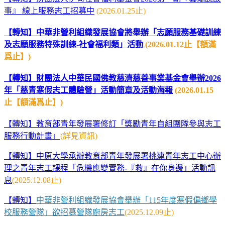
事』 線上服務志工招募中
(2026.01.25止)
【轉知】中華非營利組織發展協會將舉辦「志願服務基礎訓練
及志願服務特殊訓練-社會福利類」活動
(2026.01.12止【
額滿
爲止】)
【轉知】財團法人中華民國佛教慈濟慈善事業基金會舉辦2026
年「慈青寒假志工體驗營」活動簡章及活動海報
(2026.01.15
止【額滿爲止】)
【轉知】教育部青年發展署修訂「獎勵青年自組團隊參與志工
服務行動計畫」
(詳見資訊)
【
轉知】中原大學承辦教育部青年發展署桃連青年志工中心辦
理之青年志工課程「危機應變實務-『救』在你身邊」活動訊
息
(2025.12.08止)
【轉知】
中華非營利組織發展協會舉辦「115年度寒假偏鄉學
校服務營隊」欲招募營隊廚房志工
(2025.12.09
止)