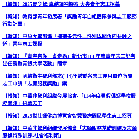
【轉知】2025夏令營:卓越領袖探索-大專青年志工招募
【轉知】教育部青年發展署「獎勵青年自組團隊參與志工服務
行動計畫」
【轉知】中原大學辦理「擁抱多元性—性別與關係的共融之
道」青年志工課程
【轉知】『青春有你一耆走過』新北市114 年度青年志工記者
出任務暨青銀共學活動」簡章
【轉知】函轉衛生福利部本(114)年鼓勵各志工運用單位所屬
志工申請「志願服務獎勵」案
【轉知】中華非營利組織發展協會-「114年度暑假偏鄉學校服
務營隊」招募志工
【轉知】2025世壯運健康博覽會智慧醫療園區學生志工招募
【轉知】中華非營利組織發展協會「志願服務基礎訓練及志願
服候特殊訓練-社會福利類」