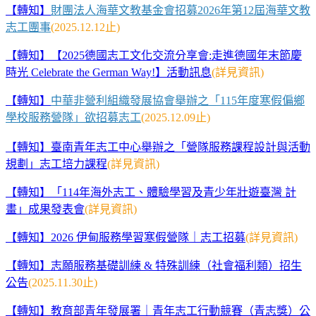
【轉知】
財團法人海華文教基金會招募2026年第12屆海華文教
志工團事
(2025.12.12
止)
【
轉知】【2025德國志工文化交流分享會:走進德國年末節慶
時光 Celebrate the German Way!】活動訊息
(詳見資訊)
【轉知】
中華非營利組織發展協會舉辦之「115年度寒假偏鄉
學校服務營隊」欲招募志工
(2025.12.09
止)
【轉知】臺南青年志工中心舉辦之「營隊服務課程設計與活動
規劃」志工培力課程
(詳見資訊)
【
轉知】「114年海外志工、體驗學習及青少年壯遊臺灣 計
畫」成果發表會
(詳見資訊)
【轉知】2026 伊甸服務學習寒假營隊｜志工招募
(詳見資訊)
【轉知】志願服務基礎訓練 & 特殊訓練（社會福利類）招生
公告
(2025.11.30
止)
【轉知】教育部青年發展署｜青年志工行動競賽（青志獎）公