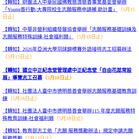
【轉知】財團法人中華民國佛教慈濟慈善事業基金會舉辦
「Young善行動-大專院校生志願服務申請補 助計畫」
（5月15
日止）
【轉知】中華非營利組織發展協會舉辦「志願服務基礎訓練及
志願服務特殊訓練-社會福利類」
（5月18日止）
【轉知】2026年亞洲大學羽球錦標賽外語接待志工招募辦法
（5月15日止）
【轉知】國立中正紀念堂管理處中正紀念堂「自由花蕊常設
展」導覽志工召募
（5月18日止）
【轉知】社團法人臺中市德明慈善會舉辦志願服務基礎教育訓
練
（5月18日止）
【轉知】社團法人臺中市德明慈善會舉辦115 年度志願服務特
殊教育訓練-社會福利類
（5月18日止）
【轉知】教育部志工依「志願 服務獎勵辦法」規定申請志願
服務獎勵
（7月13日止）