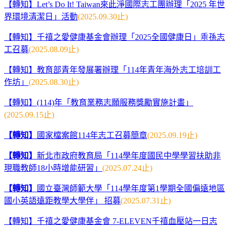
【轉知】Let’s Do It! Taiwan來此淨國際志工團辦理「2025 年世
界環境清潔日」活動
(2025.09.30止)
【轉知】千禧之愛健康基金會辦理「2025全國健康日」乖孫志
工召募
(2025.08.09止)
【轉知】教育部青年發展署辦理「114年青年海外志工培訓工
作坊」
(2025.08.30止)
【
轉知】(114)年「教育業務志願服務獎勵實施計畫」
(2025.09.15止)
【轉知】
國家檔案館114年志工召募簡章
(2025.09.19止)
【轉知】
新北市政府教育局「114學年度國民中學學習扶助非
現職教師18小時增能研習」
(2025.07.24止)
【轉知】
國立臺灣師範大學「114學年度第1學期全國偏遠地區
國小英語遠距教學大學伴」 招募
(2025.07.31止)
【轉知】千禧之愛健康基金會 7-ELEVEN千禧血壓站一日志