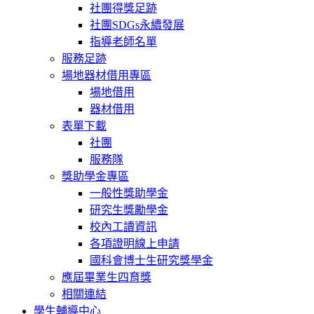
社團得獎足跡
社團SDGs永續發展
指導老師名單
服務足跡
場地器材借用專區
場地借用
器材借用
表單下載
社團
服務隊
獎助學金專區
一般性獎助學金
研究生獎勵學金
校內工讀資訊
各項證明線上申請
國科會博士生研究獎學金
應屆畢業生四育獎
相關連結
學生輔導中心