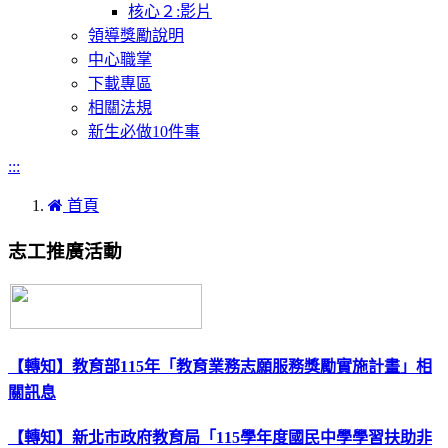
核心２:影片
領導獎勵說明
中心職掌
下載專區
相關法規
新生必做10件事
:::
首頁
志工推廣活動
【轉知】教育部115年「教育業務志願服務獎勵實施計畫」相
關訊息
【轉知】新北市政府教育局「115學年度國民中學學習扶助非