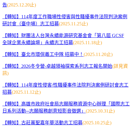
告
(2025.12.20
止)
【轉知】114年度工作職場性侵害與性騷擾事件法院判決案例
研討會（臺中場）志工招募
(2025.11
.25
止)
【轉知】財團法人台灣永續能源研究基金會「第八屆 GCSF
全球企業永續論壇」永續志工招募
(2025.11
.18止)
【轉知】
臺北市環保義工中隊 招募中！
(2025.11
.20止)
【轉知】2026冬令營-卓越領袖探索系列志工報名開始
(詳見資
訊)
【轉知】114年度性侵害/性騷擾事件法院判決案例研討會志工
招募
(2025.11
.12止)
【轉知】高雄市政府社會局志願服務資源中心辦理「國際志工
日系列活動─志願服務創意短影音徵選」
(2025.10.31
止)
【轉知】古莊萬聖嘉年華活動志工招募
(2025.10.25止)