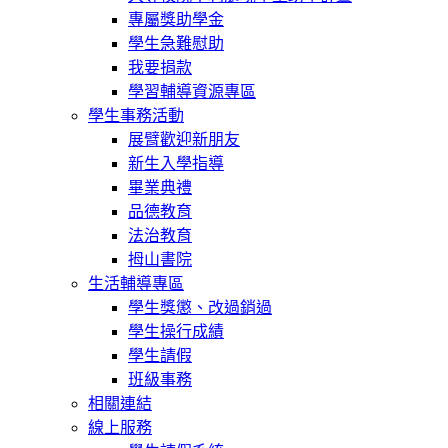
專屬獎助學金
學生急難慰助
我要捐款
學習輔導資源專區
學生事務活動
展臂歡迎新朋友
新生入學指導
畢業典禮
品德教育
法治教育
拇山書院
生活輔導專區
學生獎懲、改過銷過
學生操行成績
學生請假
班級事務
相關連結
線上服務