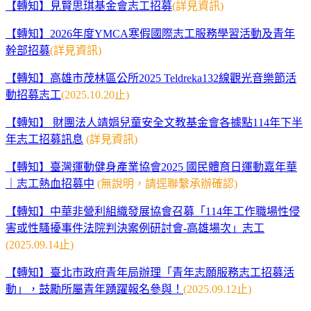
【轉知】見賢思琪基金會志工招募
(詳見資訊)
【轉知】2026年度YMCA寒假國際志工服務學習活動及青年
幹部招募
(詳見資訊)
【轉知】高雄市茂林區公所2025 Teldreka132線觀光音樂節活
動招募志工
(2025.10.20止)
【轉知】 財團法人靖娟兒童安全文教基金會各據點114年下半
年志工招募訊息
(詳見資訊)
【轉知】臺灣運動健身產業協會2025 國民體育日運動嘉年華
｜志工熱血招募中
(無說明，請逕聯繫承辦確認)
【轉知】中華非營利組織發展協會召募「114年工作職場性侵
害或性騷擾事件法院判決案例研討會-高雄場次」志工
(2025.09.14止)
【轉知】臺北市政府青年局辦理「青年志願服務志工招募活
動」，鼓勵所屬青年踴躍報名參與！
(2025.09.12止)