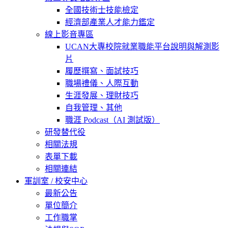
全國技術士技能檢定
經濟部產業人才能力鑑定
線上影音專區
UCAN大專校院就業職能平台說明與解測影
片
履歷撰寫、面試技巧
職場禮儀、人際互動
生涯發展、理財技巧
自我管理、其他
職涯 Podcast（AI 測試版）
研發替代役
相關法規
表單下載
相關連結
軍訓室 / 校安中心
最新公告
單位簡介
工作職掌