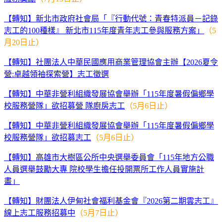
【轉知】新北市政府社會局「『行動代號：青春特派員－記錄
志工的100種樣』 新北市115年度青年志工參與服務方案」
（5
月20日止）
【轉知】社團法人中華民國應用商業管理協會主辦【2026夏令
營:卓越領袖探索營】志工徵選
【轉知】中華非營利組織發展協會舉辦「115年度暑假偏鄉學
校服務營隊」欲招募營 隊廚房志工
（5月6日止）
【轉知】中華非營利組織發展協會舉辦「115年度暑假偏鄉學
校服務營隊」欲招募志工
（5月6日止）
【轉知】高雄市大樹區公所中央選舉委員會「115年地方公職
人員選舉鼓勵大專 院校學生擔任投開票所工作人員實施計
畫」
【轉知】財團法人伊甸社會福利基金會『2026第二期雲志工』
線上志工服務招募中
（5月7日止）