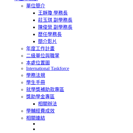
navigation
單位簡介
王靜瓊 學務長
莊玉琪 副學務長
陳俊榮 副學務長
歷任學務長
簡介影片
年度工作計畫
二級單位與職掌
本處位置圖
International Taskforce
學務法規
學生手冊
就學獎補助款專區
獎助學金專區
相關辦法
學輔經費成效
相關連結