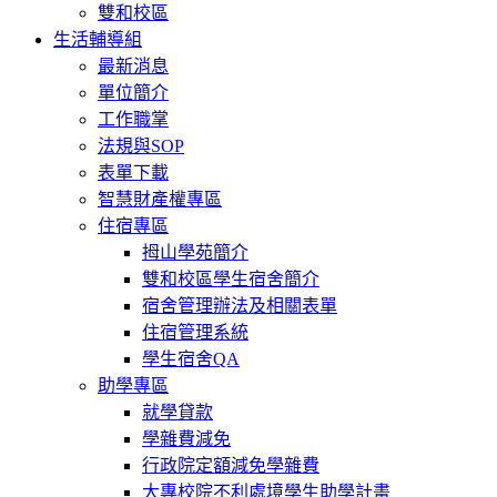
雙和校區
生活輔導組
最新消息
單位簡介
工作職掌
法規與SOP
表單下載
智慧財產權專區
住宿專區
拇山學苑簡介
雙和校區學生宿舍簡介
宿舍管理辦法及相關表單
住宿管理系統
學生宿舍QA
助學專區
就學貸款
學雜費減免
行政院定額減免學雜費
大專校院不利處境學生助學計畫