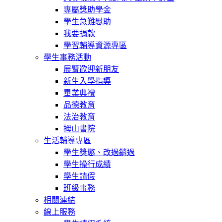
專屬獎助學金
學生急難慰助
我要捐款
學習輔導資源專區
學生事務活動
展臂歡迎新朋友
新生入學指導
畢業典禮
品德教育
法治教育
拇山書院
生活輔導專區
學生獎懲、改過銷過
學生操行成績
學生請假
班級事務
相關連結
線上服務