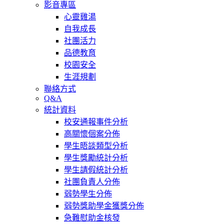
影音專區
心靈雞湯
自我成長
社團活力
品德教育
校園安全
生涯規劃
聯絡方式
Q&A
統計資料
校安通報事件分析
高關懷個案分佈
學生晤談類型分析
學生獎勵統計分析
學生請假統計分析
社團負責人分佈
弱勢學生分佈
弱勢獎助學金獲獎分佈
急難慰助金核發