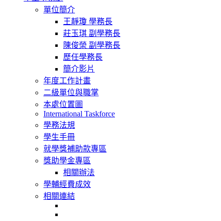
navigation
單位簡介
王靜瓊 學務長
莊玉琪 副學務長
陳俊榮 副學務長
歷任學務長
簡介影片
年度工作計畫
二級單位與職掌
本處位置圖
International Taskforce
學務法規
學生手冊
就學獎補助款專區
獎助學金專區
相關辦法
學輔經費成效
相關連結