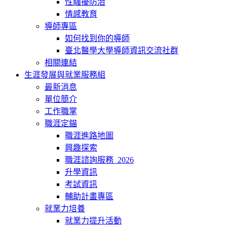
性騷擾防治
情感教育
導師專區
如何找到你的導師
臺北醫學大學導師資訊交流社群
相關連結
生涯發展與就業服務組
最新消息
單位簡介
工作職掌
職涯定錨
職涯進路地圖
興趣探索
職涯諮詢服務_2026
升學資訊
考試資訊
輔助計畫專區
就業力培養
就業力提升活動