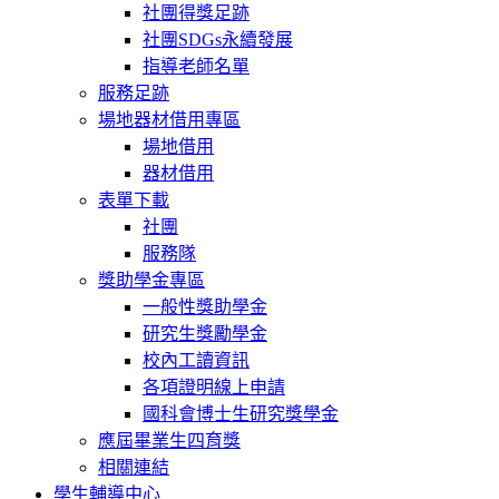
社團得獎足跡
社團SDGs永續發展
指導老師名單
服務足跡
場地器材借用專區
場地借用
器材借用
表單下載
社團
服務隊
獎助學金專區
一般性獎助學金
研究生獎勵學金
校內工讀資訊
各項證明線上申請
國科會博士生研究獎學金
應屆畢業生四育獎
相關連結
學生輔導中心