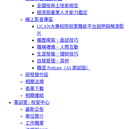
全國技術士技能檢定
經濟部產業人才能力鑑定
線上影音專區
UCAN大專校院就業職能平台說明與解測影
片
履歷撰寫、面試技巧
職場禮儀、人際互動
生涯發展、理財技巧
自我管理、其他
職涯 Podcast（AI 測試版）
研發替代役
相關法規
表單下載
相關連結
軍訓室 / 校安中心
最新公告
單位簡介
工作職掌