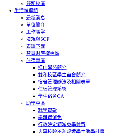
雙和校區
生活輔導組
最新消息
單位簡介
工作職掌
法規與SOP
表單下載
智慧財產權專區
住宿專區
拇山學苑簡介
雙和校區學生宿舍簡介
宿舍管理辦法及相關表單
住宿管理系統
學生宿舍QA
助學專區
就學貸款
學雜費減免
行政院定額減免學雜費
大專校院不利處境學生助學計畫