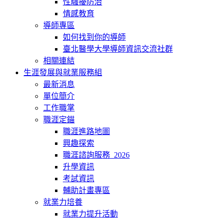
性騷擾防治
情感教育
導師專區
如何找到你的導師
臺北醫學大學導師資訊交流社群
相關連結
生涯發展與就業服務組
最新消息
單位簡介
工作職掌
職涯定錨
職涯進路地圖
興趣探索
職涯諮詢服務_2026
升學資訊
考試資訊
輔助計畫專區
就業力培養
就業力提升活動