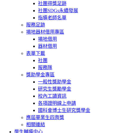
社團得獎足跡
社團SDGs永續發展
指導老師名單
服務足跡
場地器材借用專區
場地借用
器材借用
表單下載
社團
服務隊
獎助學金專區
一般性獎助學金
研究生獎勵學金
校內工讀資訊
各項證明線上申請
國科會博士生研究獎學金
應屆畢業生四育獎
相關連結
學生輔導中心