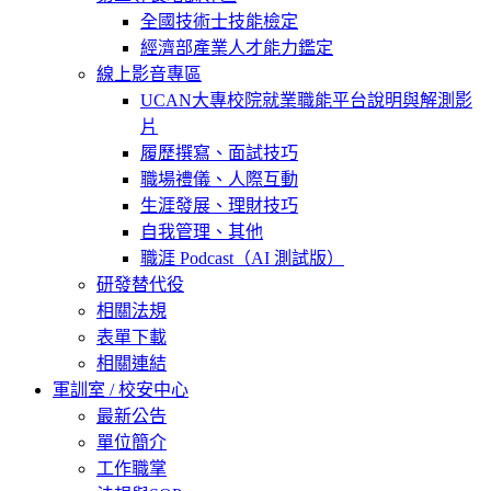
全國技術士技能檢定
經濟部產業人才能力鑑定
線上影音專區
UCAN大專校院就業職能平台說明與解測影
片
履歷撰寫、面試技巧
職場禮儀、人際互動
生涯發展、理財技巧
自我管理、其他
職涯 Podcast（AI 測試版）
研發替代役
相關法規
表單下載
相關連結
軍訓室 / 校安中心
最新公告
單位簡介
工作職掌