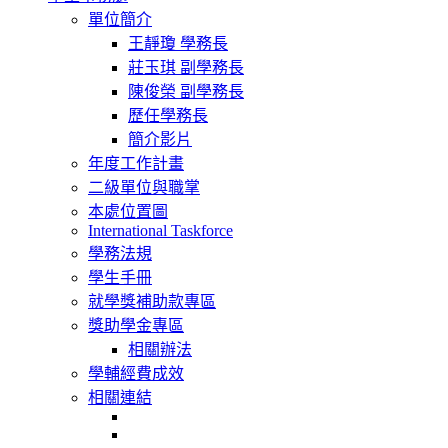
navigation
單位簡介
王靜瓊 學務長
莊玉琪 副學務長
陳俊榮 副學務長
歷任學務長
簡介影片
年度工作計畫
二級單位與職掌
本處位置圖
International Taskforce
學務法規
學生手冊
就學獎補助款專區
獎助學金專區
相關辦法
學輔經費成效
相關連結