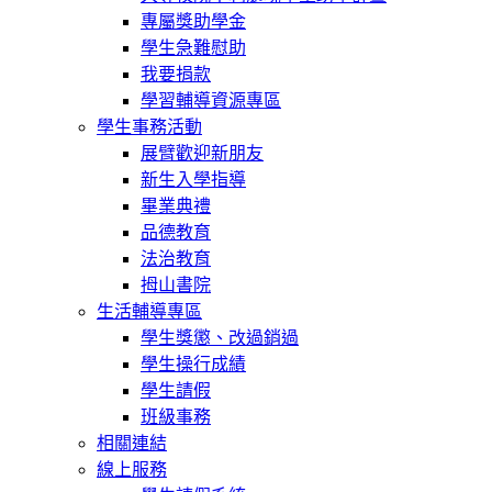
專屬獎助學金
學生急難慰助
我要捐款
學習輔導資源專區
學生事務活動
展臂歡迎新朋友
新生入學指導
畢業典禮
品德教育
法治教育
拇山書院
生活輔導專區
學生獎懲、改過銷過
學生操行成績
學生請假
班級事務
相關連結
線上服務