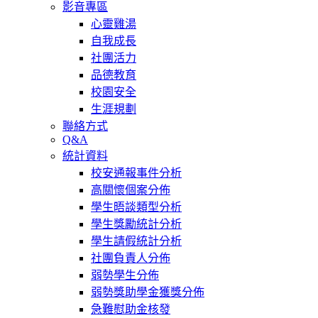
影音專區
心靈雞湯
自我成長
社團活力
品德教育
校園安全
生涯規劃
聯絡方式
Q&A
統計資料
校安通報事件分析
高關懷個案分佈
學生晤談類型分析
學生獎勵統計分析
學生請假統計分析
社團負責人分佈
弱勢學生分佈
弱勢獎助學金獲獎分佈
急難慰助金核發