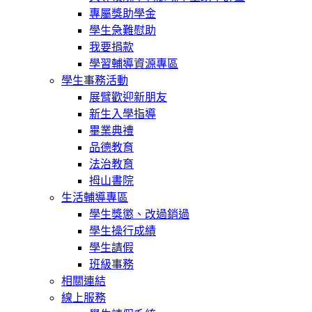
專屬獎助學金
學生急難慰助
我要捐款
學習輔導資源專區
學生事務活動
展臂歡迎新朋友
新生入學指導
畢業典禮
品德教育
法治教育
拇山書院
生活輔導專區
學生獎懲、改過銷過
學生操行成績
學生請假
班級事務
相關連結
線上服務