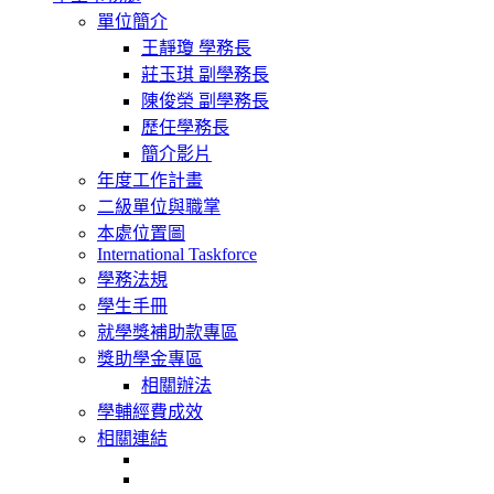
navigation
單位簡介
王靜瓊 學務長
莊玉琪 副學務長
陳俊榮 副學務長
歷任學務長
簡介影片
年度工作計畫
二級單位與職掌
本處位置圖
International Taskforce
學務法規
學生手冊
就學獎補助款專區
獎助學金專區
相關辦法
學輔經費成效
相關連結