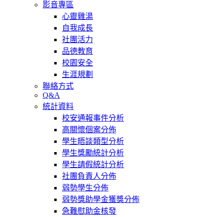
影音專區
心靈雞湯
自我成長
社團活力
品德教育
校園安全
生涯規劃
聯絡方式
Q&A
統計資料
校安通報事件分析
高關懷個案分佈
學生晤談類型分析
學生獎勵統計分析
學生請假統計分析
社團負責人分佈
弱勢學生分佈
弱勢獎助學金獲獎分佈
急難慰助金核發