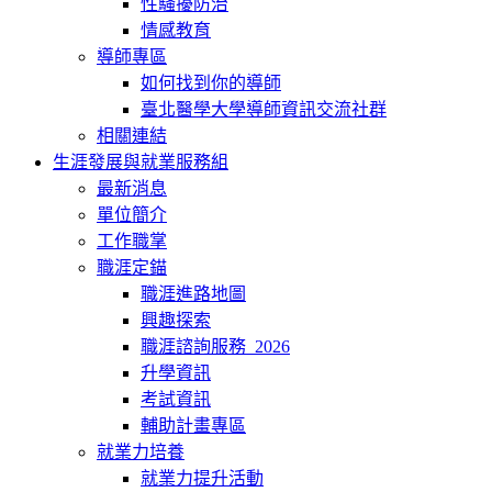
性騷擾防治
情感教育
導師專區
如何找到你的導師
臺北醫學大學導師資訊交流社群
相關連結
生涯發展與就業服務組
最新消息
單位簡介
工作職掌
職涯定錨
職涯進路地圖
興趣探索
職涯諮詢服務_2026
升學資訊
考試資訊
輔助計畫專區
就業力培養
就業力提升活動