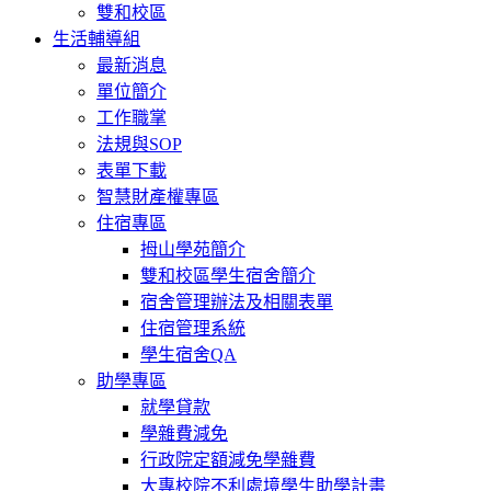
雙和校區
生活輔導組
最新消息
單位簡介
工作職掌
法規與SOP
表單下載
智慧財產權專區
住宿專區
拇山學苑簡介
雙和校區學生宿舍簡介
宿舍管理辦法及相關表單
住宿管理系統
學生宿舍QA
助學專區
就學貸款
學雜費減免
行政院定額減免學雜費
大專校院不利處境學生助學計畫