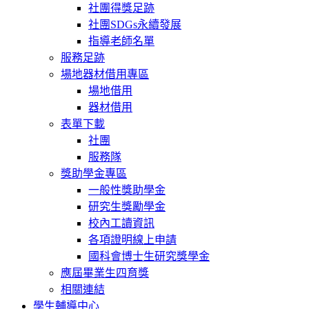
社團得獎足跡
社團SDGs永續發展
指導老師名單
服務足跡
場地器材借用專區
場地借用
器材借用
表單下載
社團
服務隊
獎助學金專區
一般性獎助學金
研究生獎勵學金
校內工讀資訊
各項證明線上申請
國科會博士生研究獎學金
應屆畢業生四育獎
相關連結
學生輔導中心