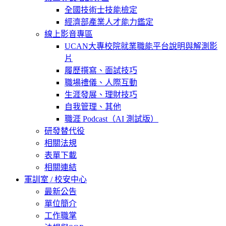
全國技術士技能檢定
經濟部產業人才能力鑑定
線上影音專區
UCAN大專校院就業職能平台說明與解測影
片
履歷撰寫、面試技巧
職場禮儀、人際互動
生涯發展、理財技巧
自我管理、其他
職涯 Podcast（AI 測試版）
研發替代役
相關法規
表單下載
相關連結
軍訓室 / 校安中心
最新公告
單位簡介
工作職掌