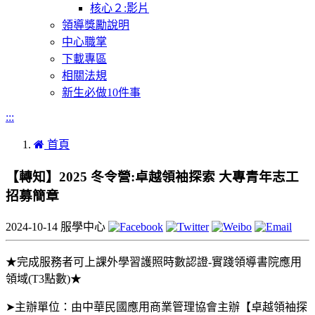
核心２:影片
領導獎勵說明
中心職掌
下載專區
相關法規
新生必做10件事
:::
首頁
【轉知】2025 冬令營:卓越領袖探索 大專青年志工
招募簡章
2024-10-14
服學中心
★完成服務者可上課外學習護照時數認證-實踐領導書院應用
領域(T3點數)★
➤主辦單位：由中華民國應用商業管理協會主辦【卓越領袖探