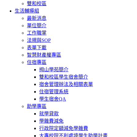
雙和校區
生活輔導組
最新消息
單位簡介
工作職掌
法規與SOP
表單下載
智慧財產權專區
住宿專區
拇山學苑簡介
雙和校區學生宿舍簡介
宿舍管理辦法及相關表單
住宿管理系統
學生宿舍QA
助學專區
就學貸款
學雜費減免
行政院定額減免學雜費
大專校院不利處境學生助學計畫