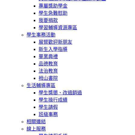
專屬獎助學金
學生急難慰助
我要捐款
學習輔導資源專區
學生事務活動
展臂歡迎新朋友
新生入學指導
畢業典禮
品德教育
法治教育
拇山書院
生活輔導專區
學生獎懲、改過銷過
學生操行成績
學生請假
班級事務
相關連結
線上服務