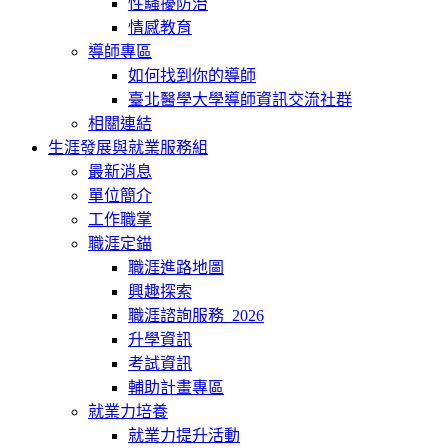
性騷擾防治
情感教育
導師專區
如何找到你的導師
臺北醫學大學導師資訊交流社群
相關連結
生涯發展與就業服務組
最新消息
單位簡介
工作職掌
職涯定錨
職涯進路地圖
興趣探索
職涯諮詢服務_2026
升學資訊
考試資訊
輔助計畫專區
就業力培養
就業力提升活動