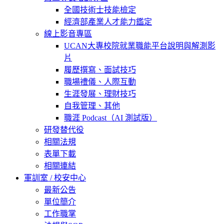
全國技術士技能檢定
經濟部產業人才能力鑑定
線上影音專區
UCAN大專校院就業職能平台說明與解測影
片
履歷撰寫、面試技巧
職場禮儀、人際互動
生涯發展、理財技巧
自我管理、其他
職涯 Podcast（AI 測試版）
研發替代役
相關法規
表單下載
相關連結
軍訓室 / 校安中心
最新公告
單位簡介
工作職掌