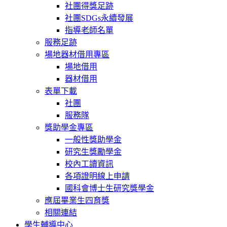
社團得獎足跡
社團SDGs永續發展
指導老師名單
服務足跡
場地器材借用專區
場地借用
器材借用
表單下載
社團
服務隊
獎助學金專區
一般性獎助學金
研究生獎勵學金
校內工讀資訊
各項證明線上申請
國科會博士生研究獎學金
應屆畢業生四育獎
相關連結
學生輔導中心