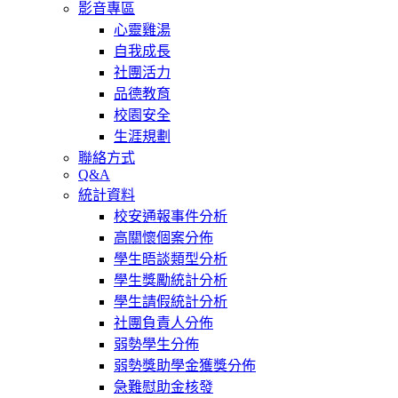
影音專區
心靈雞湯
自我成長
社團活力
品德教育
校園安全
生涯規劃
聯絡方式
Q&A
統計資料
校安通報事件分析
高關懷個案分佈
學生晤談類型分析
學生獎勵統計分析
學生請假統計分析
社團負責人分佈
弱勢學生分佈
弱勢獎助學金獲獎分佈
急難慰助金核發