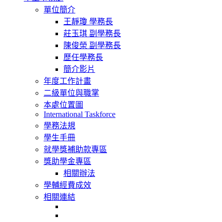
navigation
單位簡介
王靜瓊 學務長
莊玉琪 副學務長
陳俊榮 副學務長
歷任學務長
簡介影片
年度工作計畫
二級單位與職掌
本處位置圖
International Taskforce
學務法規
學生手冊
就學獎補助款專區
獎助學金專區
相關辦法
學輔經費成效
相關連結