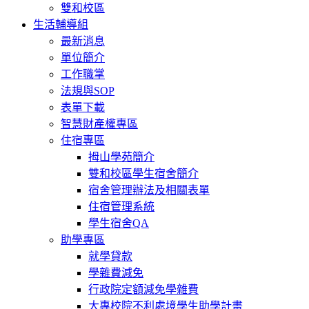
雙和校區
生活輔導組
最新消息
單位簡介
工作職掌
法規與SOP
表單下載
智慧財產權專區
住宿專區
拇山學苑簡介
雙和校區學生宿舍簡介
宿舍管理辦法及相關表單
住宿管理系統
學生宿舍QA
助學專區
就學貸款
學雜費減免
行政院定額減免學雜費
大專校院不利處境學生助學計畫