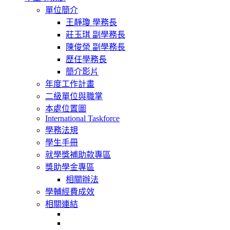
navigation
單位簡介
王靜瓊 學務長
莊玉琪 副學務長
陳俊榮 副學務長
歷任學務長
簡介影片
年度工作計畫
二級單位與職掌
本處位置圖
International Taskforce
學務法規
學生手冊
就學獎補助款專區
獎助學金專區
相關辦法
學輔經費成效
相關連結