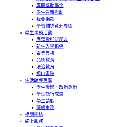
專屬獎助學金
學生急難慰助
我要捐款
學習輔導資源專區
學生事務活動
展臂歡迎新朋友
新生入學指導
畢業典禮
品德教育
法治教育
拇山書院
生活輔導專區
學生獎懲、改過銷過
學生操行成績
學生請假
班級事務
相關連結
線上服務