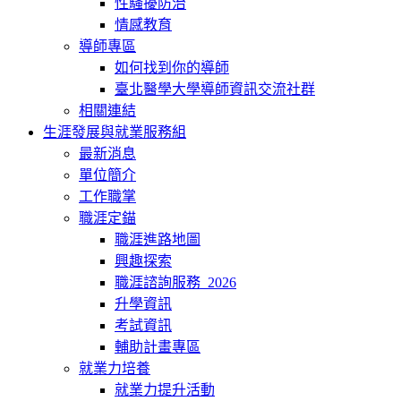
性騷擾防治
情感教育
導師專區
如何找到你的導師
臺北醫學大學導師資訊交流社群
相關連結
生涯發展與就業服務組
最新消息
單位簡介
工作職掌
職涯定錨
職涯進路地圖
興趣探索
職涯諮詢服務_2026
升學資訊
考試資訊
輔助計畫專區
就業力培養
就業力提升活動