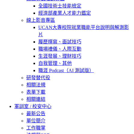
全國技術士技能檢定
經濟部產業人才能力鑑定
線上影音專區
UCAN大專校院就業職能平台說明與解測影
片
履歷撰寫、面試技巧
職場禮儀、人際互動
生涯發展、理財技巧
自我管理、其他
職涯 Podcast（AI 測試版）
研發替代役
相關法規
表單下載
相關連結
軍訓室 / 校安中心
最新公告
單位簡介
工作職掌