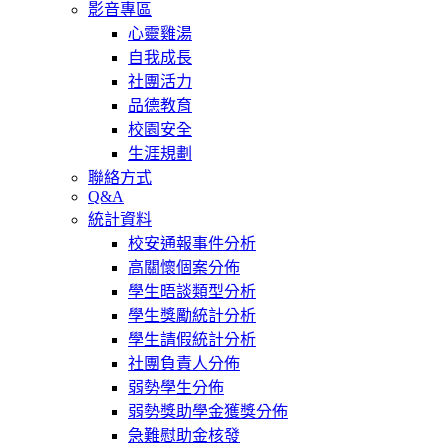
影音專區
心靈雞湯
自我成長
社團活力
品德教育
校園安全
生涯規劃
聯絡方式
Q&A
統計資料
校安通報事件分析
高關懷個案分佈
學生晤談類型分析
學生獎勵統計分析
學生請假統計分析
社團負責人分佈
弱勢學生分佈
弱勢獎助學金獲獎分佈
急難慰助金核發