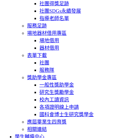
社團得獎足跡
社團SDGs永續發展
指導老師名單
服務足跡
場地器材借用專區
場地借用
器材借用
表單下載
社團
服務隊
獎助學金專區
一般性獎助學金
研究生獎勵學金
校內工讀資訊
各項證明線上申請
國科會博士生研究獎學金
應屆畢業生四育獎
相關連結
學生輔導中心