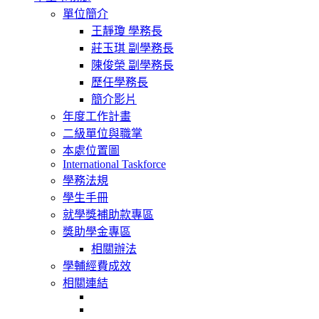
navigation
單位簡介
王靜瓊 學務長
莊玉琪 副學務長
陳俊榮 副學務長
歷任學務長
簡介影片
年度工作計畫
二級單位與職掌
本處位置圖
International Taskforce
學務法規
學生手冊
就學獎補助款專區
獎助學金專區
相關辦法
學輔經費成效
相關連結