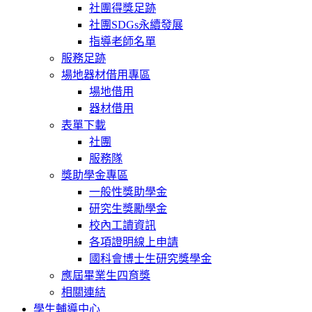
社團得獎足跡
社團SDGs永續發展
指導老師名單
服務足跡
場地器材借用專區
場地借用
器材借用
表單下載
社團
服務隊
獎助學金專區
一般性獎助學金
研究生獎勵學金
校內工讀資訊
各項證明線上申請
國科會博士生研究獎學金
應屆畢業生四育獎
相關連結
學生輔導中心