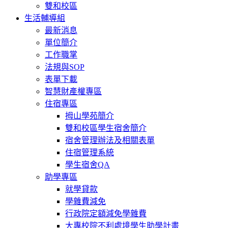
雙和校區
生活輔導組
最新消息
單位簡介
工作職掌
法規與SOP
表單下載
智慧財產權專區
住宿專區
拇山學苑簡介
雙和校區學生宿舍簡介
宿舍管理辦法及相關表單
住宿管理系統
學生宿舍QA
助學專區
就學貸款
學雜費減免
行政院定額減免學雜費
大專校院不利處境學生助學計畫