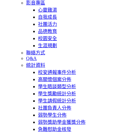
影音專區
心靈雞湯
自我成長
社團活力
品德教育
校園安全
生涯規劃
聯絡方式
Q&A
統計資料
校安通報事件分析
高關懷個案分佈
學生晤談類型分析
學生獎勵統計分析
學生請假統計分析
社團負責人分佈
弱勢學生分佈
弱勢獎助學金獲獎分佈
急難慰助金核發