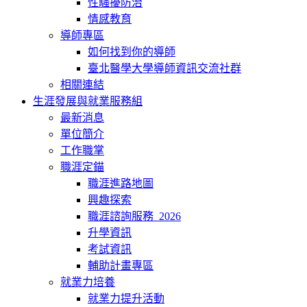
性騷擾防治
情感教育
導師專區
如何找到你的導師
臺北醫學大學導師資訊交流社群
相關連結
生涯發展與就業服務組
最新消息
單位簡介
工作職掌
職涯定錨
職涯進路地圖
興趣探索
職涯諮詢服務_2026
升學資訊
考試資訊
輔助計畫專區
就業力培養
就業力提升活動