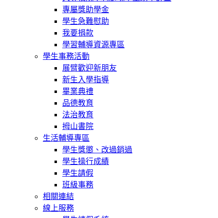
專屬獎助學金
學生急難慰助
我要捐款
學習輔導資源專區
學生事務活動
展臂歡迎新朋友
新生入學指導
畢業典禮
品德教育
法治教育
拇山書院
生活輔導專區
學生獎懲、改過銷過
學生操行成績
學生請假
班級事務
相關連結
線上服務