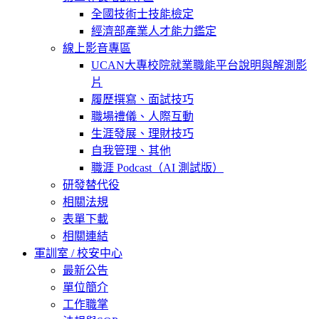
全國技術士技能檢定
經濟部產業人才能力鑑定
線上影音專區
UCAN大專校院就業職能平台說明與解測影
片
履歷撰寫、面試技巧
職場禮儀、人際互動
生涯發展、理財技巧
自我管理、其他
職涯 Podcast（AI 測試版）
研發替代役
相關法規
表單下載
相關連結
軍訓室 / 校安中心
最新公告
單位簡介
工作職掌