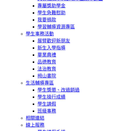
專屬獎助學金
學生急難慰助
我要捐款
學習輔導資源專區
學生事務活動
展臂歡迎新朋友
新生入學指導
畢業典禮
品德教育
法治教育
拇山書院
生活輔導專區
學生獎懲、改過銷過
學生操行成績
學生請假
班級事務
相關連結
線上服務