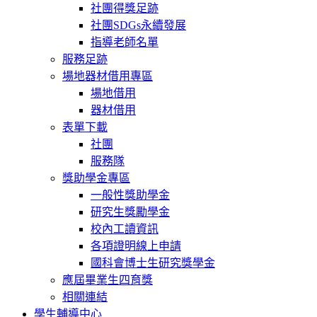
社團得獎足跡
社團SDGs永續發展
指導老師名單
服務足跡
場地器材借用專區
場地借用
器材借用
表單下載
社團
服務隊
獎助學金專區
一般性獎助學金
研究生獎勵學金
校內工讀資訊
各項證明線上申請
國科會博士生研究獎學金
應屆畢業生四育獎
相關連結
學生輔導中心