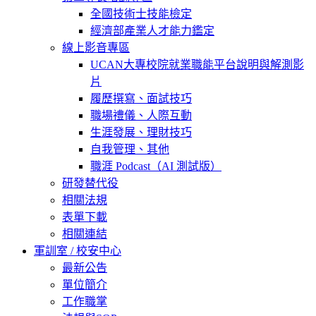
全國技術士技能檢定
經濟部產業人才能力鑑定
線上影音專區
UCAN大專校院就業職能平台說明與解測影
片
履歷撰寫、面試技巧
職場禮儀、人際互動
生涯發展、理財技巧
自我管理、其他
職涯 Podcast（AI 測試版）
研發替代役
相關法規
表單下載
相關連結
軍訓室 / 校安中心
最新公告
單位簡介
工作職掌