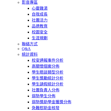
影音專區
心靈雞湯
自我成長
社團活力
品德教育
校園安全
生涯規劃
聯絡方式
Q&A
統計資料
校安通報事件分析
高關懷個案分佈
學生晤談類型分析
學生獎勵統計分析
學生請假統計分析
社團負責人分佈
弱勢學生分佈
弱勢獎助學金獲獎分佈
急難慰助金核發