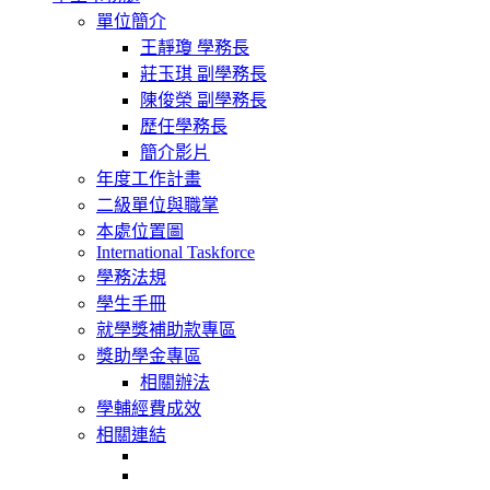
navigation
單位簡介
王靜瓊 學務長
莊玉琪 副學務長
陳俊榮 副學務長
歷任學務長
簡介影片
年度工作計畫
二級單位與職掌
本處位置圖
International Taskforce
學務法規
學生手冊
就學獎補助款專區
獎助學金專區
相關辦法
學輔經費成效
相關連結