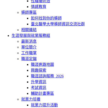
性騷擾防治
情感教育
導師專區
如何找到你的導師
臺北醫學大學導師資訊交流社群
相關連結
生涯發展與就業服務組
最新消息
單位簡介
工作職掌
職涯定錨
職涯進路地圖
興趣探索
職涯諮詢服務_2026
升學資訊
考試資訊
輔助計畫專區
就業力培養
就業力提升活動