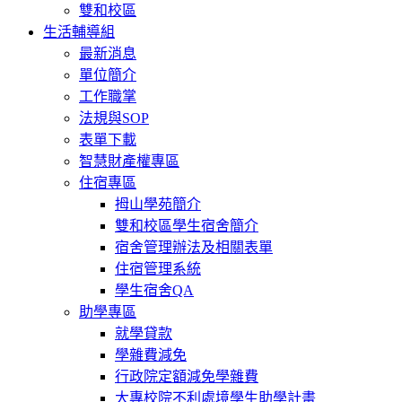
雙和校區
生活輔導組
最新消息
單位簡介
工作職掌
法規與SOP
表單下載
智慧財產權專區
住宿專區
拇山學苑簡介
雙和校區學生宿舍簡介
宿舍管理辦法及相關表單
住宿管理系統
學生宿舍QA
助學專區
就學貸款
學雜費減免
行政院定額減免學雜費
大專校院不利處境學生助學計畫