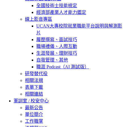
全國技術士技能檢定
經濟部產業人才能力鑑定
線上影音專區
UCAN大專校院就業職能平台說明與解測影
片
履歷撰寫、面試技巧
職場禮儀、人際互動
生涯發展、理財技巧
自我管理、其他
職涯 Podcast（AI 測試版）
研發替代役
相關法規
表單下載
相關連結
軍訓室 / 校安中心
最新公告
單位簡介
工作職掌