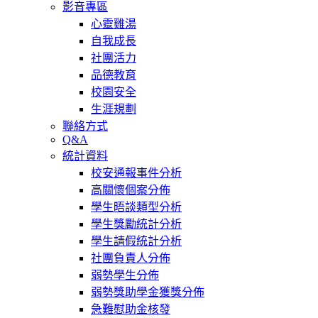
影音專區
心靈雞湯
自我成長
社團活力
品德教育
校園安全
生涯規劃
聯絡方式
Q&A
統計資料
校安通報事件分析
高關懷個案分佈
學生晤談類型分析
學生獎勵統計分析
學生請假統計分析
社團負責人分佈
弱勢學生分佈
弱勢獎助學金獲獎分佈
急難慰助金核發