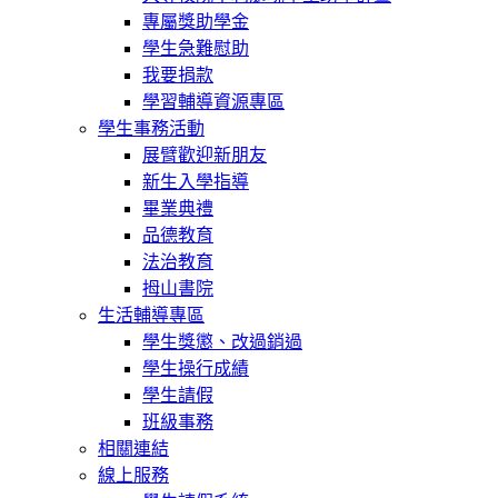
專屬獎助學金
學生急難慰助
我要捐款
學習輔導資源專區
學生事務活動
展臂歡迎新朋友
新生入學指導
畢業典禮
品德教育
法治教育
拇山書院
生活輔導專區
學生獎懲、改過銷過
學生操行成績
學生請假
班級事務
相關連結
線上服務