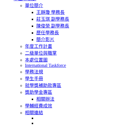
navigation
單位簡介
王靜瓊 學務長
莊玉琪 副學務長
陳俊榮 副學務長
歷任學務長
簡介影片
年度工作計畫
二級單位與職掌
本處位置圖
International Taskforce
學務法規
學生手冊
就學獎補助款專區
獎助學金專區
相關辦法
學輔經費成效
相關連結