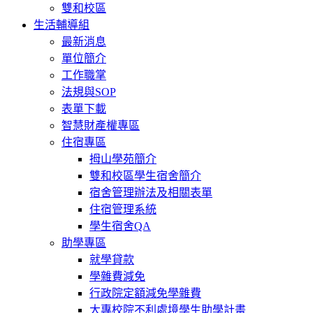
雙和校區
生活輔導組
最新消息
單位簡介
工作職掌
法規與SOP
表單下載
智慧財產權專區
住宿專區
拇山學苑簡介
雙和校區學生宿舍簡介
宿舍管理辦法及相關表單
住宿管理系統
學生宿舍QA
助學專區
就學貸款
學雜費減免
行政院定額減免學雜費
大專校院不利處境學生助學計畫