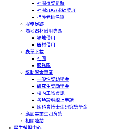
社團得獎足跡
社團SDGs永續發展
指導老師名單
服務足跡
場地器材借用專區
場地借用
器材借用
表單下載
社團
服務隊
獎助學金專區
一般性獎助學金
研究生獎勵學金
校內工讀資訊
各項證明線上申請
國科會博士生研究獎學金
應屆畢業生四育獎
相關連結
學生輔導中心