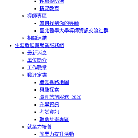
性騷擾防治
情感教育
導師專區
如何找到你的導師
臺北醫學大學導師資訊交流社群
相關連結
生涯發展與就業服務組
最新消息
單位簡介
工作職掌
職涯定錨
職涯進路地圖
興趣探索
職涯諮詢服務_2026
升學資訊
考試資訊
輔助計畫專區
就業力培養
就業力提升活動