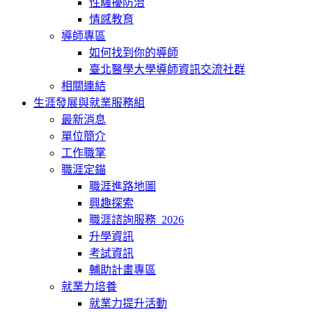
性騷擾防治
情感教育
導師專區
如何找到你的導師
臺北醫學大學導師資訊交流社群
相關連結
生涯發展與就業服務組
最新消息
單位簡介
工作職掌
職涯定錨
職涯進路地圖
興趣探索
職涯諮詢服務_2026
升學資訊
考試資訊
輔助計畫專區
就業力培養
就業力提升活動