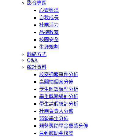
影音專區
心靈雞湯
自我成長
社團活力
品德教育
校園安全
生涯規劃
聯絡方式
Q&A
統計資料
校安通報事件分析
高關懷個案分佈
學生晤談類型分析
學生獎勵統計分析
學生請假統計分析
社團負責人分佈
弱勢學生分佈
弱勢獎助學金獲獎分佈
急難慰助金核發