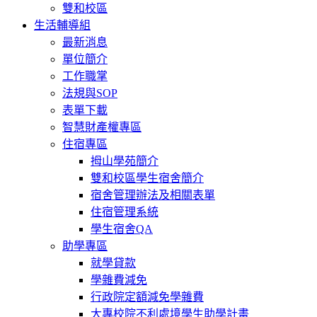
雙和校區
生活輔導組
最新消息
單位簡介
工作職掌
法規與SOP
表單下載
智慧財產權專區
住宿專區
拇山學苑簡介
雙和校區學生宿舍簡介
宿舍管理辦法及相關表單
住宿管理系統
學生宿舍QA
助學專區
就學貸款
學雜費減免
行政院定額減免學雜費
大專校院不利處境學生助學計畫