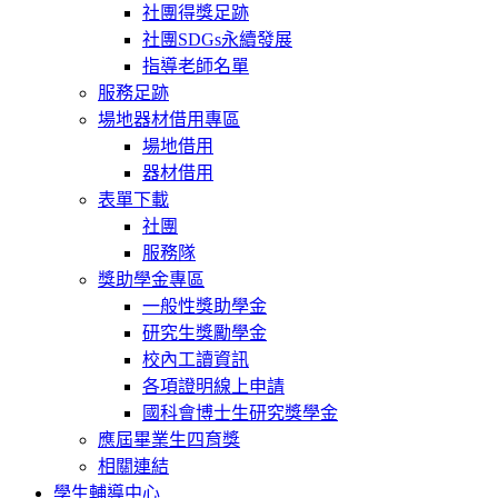
社團得獎足跡
社團SDGs永續發展
指導老師名單
服務足跡
場地器材借用專區
場地借用
器材借用
表單下載
社團
服務隊
獎助學金專區
一般性獎助學金
研究生獎勵學金
校內工讀資訊
各項證明線上申請
國科會博士生研究獎學金
應屆畢業生四育獎
相關連結
學生輔導中心