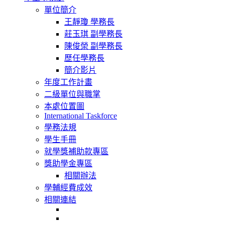
navigation
單位簡介
王靜瓊 學務長
莊玉琪 副學務長
陳俊榮 副學務長
歷任學務長
簡介影片
年度工作計畫
二級單位與職掌
本處位置圖
International Taskforce
學務法規
學生手冊
就學獎補助款專區
獎助學金專區
相關辦法
學輔經費成效
相關連結