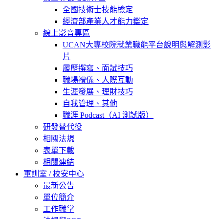
全國技術士技能檢定
經濟部產業人才能力鑑定
線上影音專區
UCAN大專校院就業職能平台說明與解測影
片
履歷撰寫、面試技巧
職場禮儀、人際互動
生涯發展、理財技巧
自我管理、其他
職涯 Podcast（AI 測試版）
研發替代役
相關法規
表單下載
相關連結
軍訓室 / 校安中心
最新公告
單位簡介
工作職掌