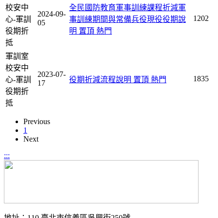
校安中
全民國防教育軍事訓練課程折減軍
2024-09-
1202
心-軍訓
事訓練期間與常備兵役現役役期說
05
役期折
明
置頂
熱門
抵
軍訓室
校安中
2023-07-
1835
心-軍訓
役期折減流程說明
置頂
熱門
17
役期折
抵
Previous
1
Next
:::
地址：110 臺北市信義區吳興街250號