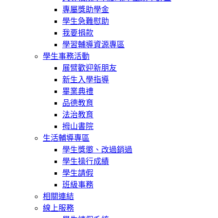
專屬獎助學金
學生急難慰助
我要捐款
學習輔導資源專區
學生事務活動
展臂歡迎新朋友
新生入學指導
畢業典禮
品德教育
法治教育
拇山書院
生活輔導專區
學生獎懲、改過銷過
學生操行成績
學生請假
班級事務
相關連結
線上服務