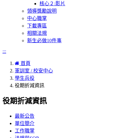
核心２:影片
領導獎勵說明
中心職掌
下載專區
相關法規
新生必做10件事
:::
首頁
軍訓室 / 校安中心
學生兵役
役期折減資訊
役期折減資訊
最新公告
單位簡介
工作職掌