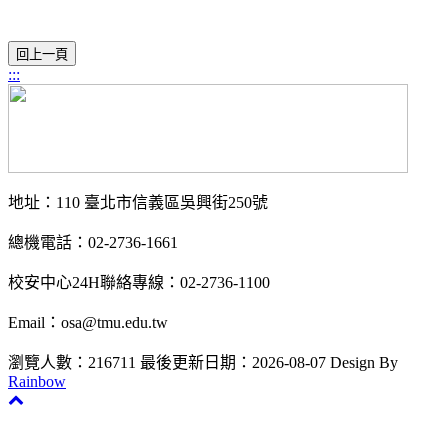
:::
地址：110 臺北市信義區吳興街250號
總機電話：02-2736-1661
校安中心24H聯絡專線：02-2736-1100
Email：osa@tmu.edu.tw
瀏覽人數：216711
最後更新日期：2026-08-07
Design By
Rainbow