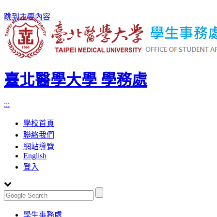
跳到主要內容
臺北醫學大學 學務處
:::
學校首頁
聯絡我們
網站導覽
English
登入
Toggle
學生事務處