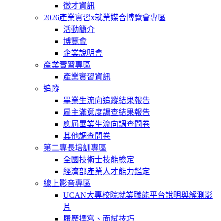
徵才資訊
2026產業實習x就業媒合博覽會專區
活動簡介
博覽會
企業說明會
產業實習專區
產業實習資訊
追蹤
畢業生流向追蹤結果報告
雇主滿意度調查結果報告
應屆畢業生流向調查問卷
其他調查問卷
第二專長培訓專區
全國技術士技能檢定
經濟部產業人才能力鑑定
線上影音專區
UCAN大專校院就業職能平台說明與解測影
片
履歷撰寫、面試技巧