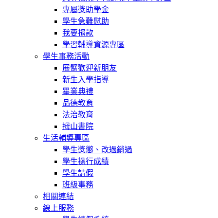
專屬獎助學金
學生急難慰助
我要捐款
學習輔導資源專區
學生事務活動
展臂歡迎新朋友
新生入學指導
畢業典禮
品德教育
法治教育
拇山書院
生活輔導專區
學生獎懲、改過銷過
學生操行成績
學生請假
班級事務
相關連結
線上服務