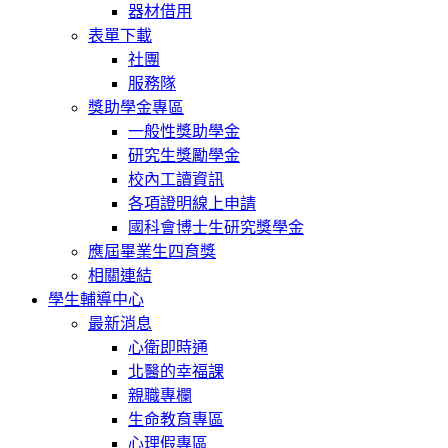
器材借用
表單下載
社團
服務隊
獎助學金專區
一般性獎助學金
研究生獎勵學金
校內工讀資訊
各項證明線上申請
國科會博士生研究獎學金
應屆畢業生四育獎
相關連結
學生輔導中心
最新消息
心衛即時通
北醫的幸福課
親職專欄
生命教育專區
心理假專區