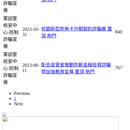
詐騙宣
導
軍訓室
校安中
校園新型態無卡分期契約詐騙案
置
2023-10-
840
心-防制
31
頂
熱門
詐騙宣
導
軍訓室
校安中
配合金管會推動防範金融投資詐騙
2023-08-
767
心-防制
11
暨加強教育宣導
置頂
熱門
詐騙宣
導
Previous
1
Next
:::