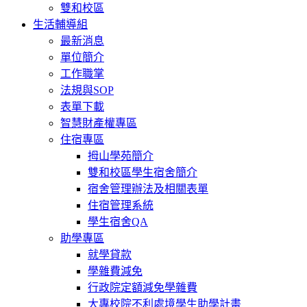
雙和校區
生活輔導組
最新消息
單位簡介
工作職掌
法規與SOP
表單下載
智慧財產權專區
住宿專區
拇山學苑簡介
雙和校區學生宿舍簡介
宿舍管理辦法及相關表單
住宿管理系統
學生宿舍QA
助學專區
就學貸款
學雜費減免
行政院定額減免學雜費
大專校院不利處境學生助學計畫