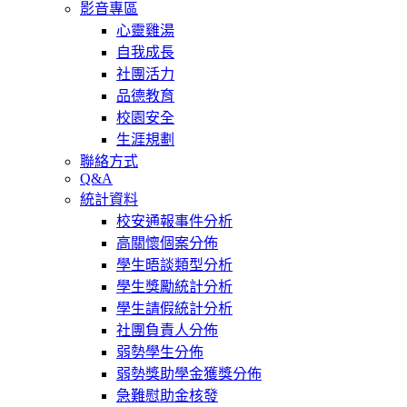
影音專區
心靈雞湯
自我成長
社團活力
品德教育
校園安全
生涯規劃
聯絡方式
Q&A
統計資料
校安通報事件分析
高關懷個案分佈
學生晤談類型分析
學生獎勵統計分析
學生請假統計分析
社團負責人分佈
弱勢學生分佈
弱勢獎助學金獲獎分佈
急難慰助金核發