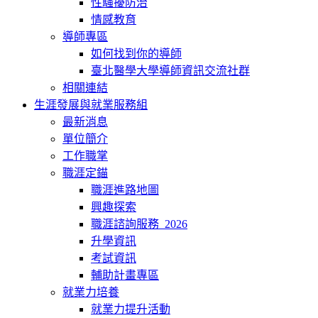
性騷擾防治
情感教育
導師專區
如何找到你的導師
臺北醫學大學導師資訊交流社群
相關連結
生涯發展與就業服務組
最新消息
單位簡介
工作職掌
職涯定錨
職涯進路地圖
興趣探索
職涯諮詢服務_2026
升學資訊
考試資訊
輔助計畫專區
就業力培養
就業力提升活動