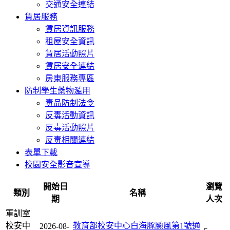
交通安全連結
賃居服務
賃居資訊服務
租屋安全資訊
賃居活動照片
賃居安全連結
房東服務專區
防制學生藥物濫用
毒品防制法令
反毒活動資訊
反毒活動照片
反毒相關連結
表單下載
校園安全影音宣導
開始日
瀏覽
類別
名稱
期
人次
軍訓室
校安中
教育部校安中心白海豚颱風第1號通
2026-08-