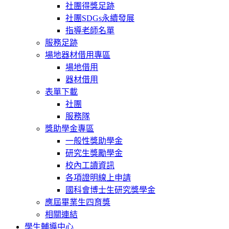
社團得獎足跡
社團SDGs永續發展
指導老師名單
服務足跡
場地器材借用專區
場地借用
器材借用
表單下載
社團
服務隊
獎助學金專區
一般性獎助學金
研究生獎勵學金
校內工讀資訊
各項證明線上申請
國科會博士生研究獎學金
應屆畢業生四育獎
相關連結
學生輔導中心