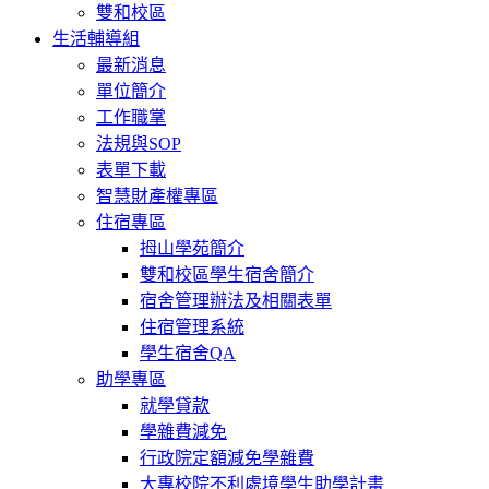
雙和校區
生活輔導組
最新消息
單位簡介
工作職掌
法規與SOP
表單下載
智慧財產權專區
住宿專區
拇山學苑簡介
雙和校區學生宿舍簡介
宿舍管理辦法及相關表單
住宿管理系統
學生宿舍QA
助學專區
就學貸款
學雜費減免
行政院定額減免學雜費
大專校院不利處境學生助學計畫