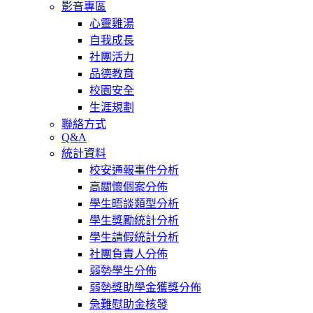
影音專區
心靈雞湯
自我成長
社團活力
品德教育
校園安全
生涯規劃
聯絡方式
Q&A
統計資料
校安通報事件分析
高關懷個案分佈
學生晤談類型分析
學生獎勵統計分析
學生請假統計分析
社團負責人分佈
弱勢學生分佈
弱勢獎助學金獲獎分佈
急難慰助金核發