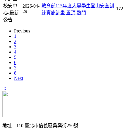
校安中
教育部115年度大專學生登山安全訓
2026-04-
172
29
心-最新
練實施計畫
置頂
熱門
公告
Previous
1
2
3
4
5
6
7
8
Next
:::
地址：110 臺北市信義區吳興街250號