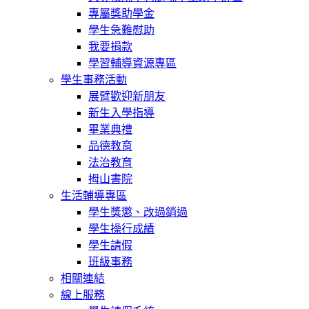
專屬獎助學金
學生急難慰助
我要捐款
學習輔導資源專區
學生事務活動
展臂歡迎新朋友
新生入學指導
畢業典禮
品德教育
法治教育
拇山書院
生活輔導專區
學生獎懲、改過銷過
學生操行成績
學生請假
班級事務
相關連結
線上服務