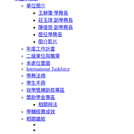
navigation
單位簡介
王靜瓊 學務長
莊玉琪 副學務長
陳俊榮 副學務長
歷任學務長
簡介影片
年度工作計畫
二級單位與職掌
本處位置圖
International Taskforce
學務法規
學生手冊
就學獎補助款專區
獎助學金專區
相關辦法
學輔經費成效
相關連結