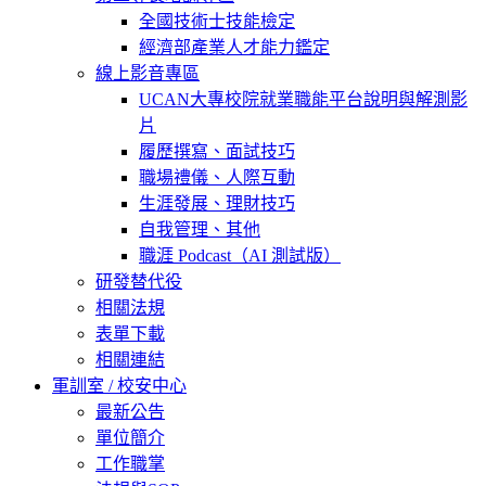
全國技術士技能檢定
經濟部產業人才能力鑑定
線上影音專區
UCAN大專校院就業職能平台說明與解測影
片
履歷撰寫、面試技巧
職場禮儀、人際互動
生涯發展、理財技巧
自我管理、其他
職涯 Podcast（AI 測試版）
研發替代役
相關法規
表單下載
相關連結
軍訓室 / 校安中心
最新公告
單位簡介
工作職掌