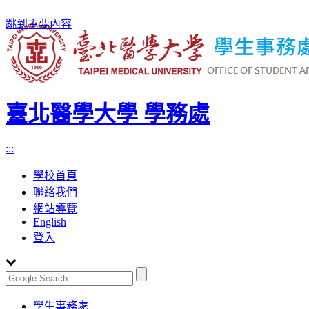
跳到主要內容
臺北醫學大學 學務處
:::
學校首頁
聯絡我們
網站導覽
English
登入
Toggle
學生事務處