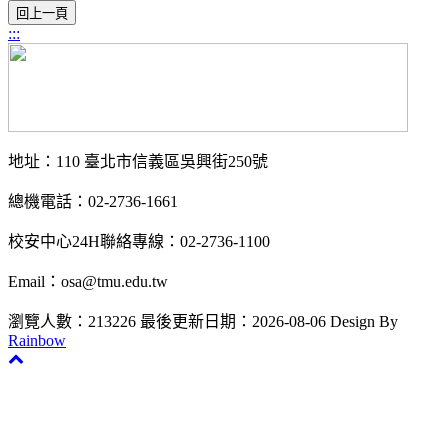
:::
地址：110 臺北市信義區吳興街250號
總機電話：02-2736-1661
校安中心24H聯絡專線：02-2736-1100
Email：osa@tmu.edu.tw
瀏覽人數：213226
最後更新日期：2026-08-06
Design By
Rainbow