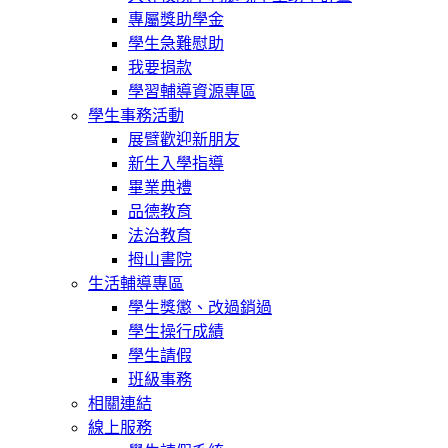
專屬獎助學金
學生急難慰助
我要捐款
學習輔導資源專區
學生事務活動
展臂歡迎新朋友
新生入學指導
畢業典禮
品德教育
法治教育
拇山書院
生活輔導專區
學生獎懲、改過銷過
學生操行成績
學生請假
班級事務
相關連結
線上服務