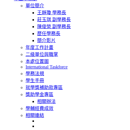
navigation
單位簡介
王靜瓊 學務長
莊玉琪 副學務長
陳俊榮 副學務長
歷任學務長
簡介影片
年度工作計畫
二級單位與職掌
本處位置圖
International Taskforce
學務法規
學生手冊
就學獎補助款專區
獎助學金專區
相關辦法
學輔經費成效
相關連結