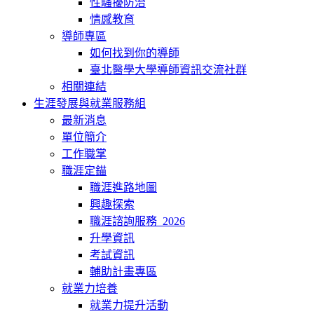
性騷擾防治
情感教育
導師專區
如何找到你的導師
臺北醫學大學導師資訊交流社群
相關連結
生涯發展與就業服務組
最新消息
單位簡介
工作職掌
職涯定錨
職涯進路地圖
興趣探索
職涯諮詢服務_2026
升學資訊
考試資訊
輔助計畫專區
就業力培養
就業力提升活動