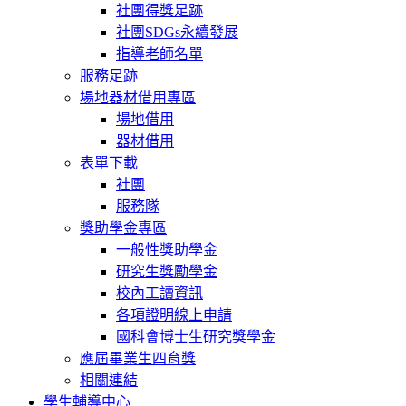
社團得獎足跡
社團SDGs永續發展
指導老師名單
服務足跡
場地器材借用專區
場地借用
器材借用
表單下載
社團
服務隊
獎助學金專區
一般性獎助學金
研究生獎勵學金
校內工讀資訊
各項證明線上申請
國科會博士生研究獎學金
應屆畢業生四育獎
相關連結
學生輔導中心