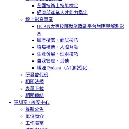
全國技術士技能檢定
經濟部產業人才能力鑑定
線上影音專區
UCAN大專校院就業職能平台說明與解測影
片
履歷撰寫、面試技巧
職場禮儀、人際互動
生涯發展、理財技巧
自我管理、其他
職涯 Podcast（AI 測試版）
研發替代役
相關法規
表單下載
相關連結
軍訓室 / 校安中心
最新公告
單位簡介
工作職掌