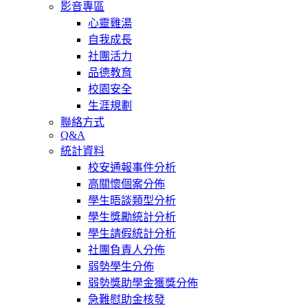
影音專區
心靈雞湯
自我成長
社團活力
品德教育
校園安全
生涯規劃
聯絡方式
Q&A
統計資料
校安通報事件分析
高關懷個案分佈
學生晤談類型分析
學生獎勵統計分析
學生請假統計分析
社團負責人分佈
弱勢學生分佈
弱勢獎助學金獲獎分佈
急難慰助金核發