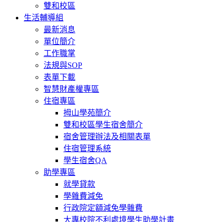
雙和校區
生活輔導組
最新消息
單位簡介
工作職掌
法規與SOP
表單下載
智慧財產權專區
住宿專區
拇山學苑簡介
雙和校區學生宿舍簡介
宿舍管理辦法及相關表單
住宿管理系統
學生宿舍QA
助學專區
就學貸款
學雜費減免
行政院定額減免學雜費
大專校院不利處境學生助學計畫