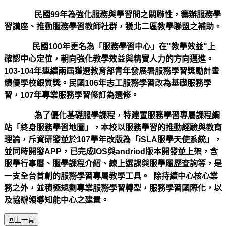
民國99年為強化服務與學習間之關聯性，籌辦服務學
習講座、推動服務學習教師社群，獲北二區教學聯盟之補助。
民國100年更名為「服務學習中心」在"
教學效益
"上
確認中心定位，朝向強化教學效益與精實人力的方向邁進。
103-104年連續兩屆獲選教育部青年發展署服務學習獎勵計畫
績優學校銀質獎。民國106年志工服務學習改為基礎服務學
習，107年專業服務學習修訂為選修。
為了優化基礎服學課程，特建置服務學習專屬課程綱
站「終身服務學習地圖」，本校以服務學習的推動經驗與教育
理論，斥資研發並於107學年改版為「iSLA服學天使系統」，
並同時開發APP，已完成IOS與andriod版本開發並上架，含
服學行事曆、服學課程介紹、線上選課與服學履歷查詢等，是
一支全台首創的服務學習專屬教學工具。
除持續中心核心業
務之外，並積極規劃專業服務學習轉型，服務學習國際化，以
及協辦領導知能中心之建置。