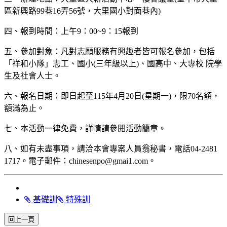
區新興路99巷16弄56號，大里國小對面巷內)
四、報到時間：上午9：00~9：15報到
五、參加對象：凡對志願服務有興趣者皆可報名參加，包括
「祥和小隊」志工、國小(三年級以上)、國高中、大專校 院學
生及社會人士。
六、報名日期：即日起至115年4月20日(星期一)，限70名額，
額滿為止。
七、本活動一律免費，詳情請參閱活動簡章。
八、如有未盡事項，請洽本會專案人員翁秘書，電話04-2481
1717。電子郵件：chinesenpo@gmai1.com。
基礎訓
特殊訓