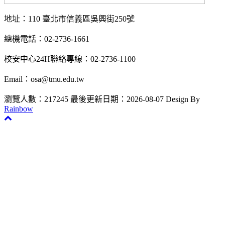
地址：110 臺北市信義區吳興街250號
總機電話：02-2736-1661
校安中心24H聯絡專線：02-2736-1100
Email：osa@tmu.edu.tw
瀏覽人數：217245
最後更新日期：2026-08-07
Design By
Rainbow