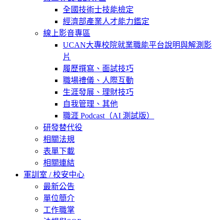
全國技術士技能檢定
經濟部產業人才能力鑑定
線上影音專區
UCAN大專校院就業職能平台說明與解測影
片
履歷撰寫、面試技巧
職場禮儀、人際互動
生涯發展、理財技巧
自我管理、其他
職涯 Podcast（AI 測試版）
研發替代役
相關法規
表單下載
相關連結
軍訓室 / 校安中心
最新公告
單位簡介
工作職掌