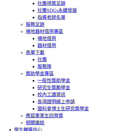
社團得獎足跡
社團SDGs永續發展
指導老師名單
服務足跡
場地器材借用專區
場地借用
器材借用
表單下載
社團
服務隊
獎助學金專區
一般性獎助學金
研究生獎勵學金
校內工讀資訊
各項證明線上申請
國科會博士生研究獎學金
應屆畢業生四育獎
相關連結
學生輔導中心