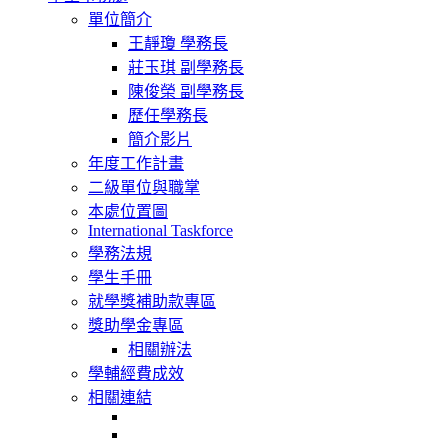
navigation
單位簡介
王靜瓊 學務長
莊玉琪 副學務長
陳俊榮 副學務長
歷任學務長
簡介影片
年度工作計畫
二級單位與職掌
本處位置圖
International Taskforce
學務法規
學生手冊
就學獎補助款專區
獎助學金專區
相關辦法
學輔經費成效
相關連結