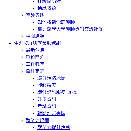
性騷擾防治
情感教育
導師專區
如何找到你的導師
臺北醫學大學導師資訊交流社群
相關連結
生涯發展與就業服務組
最新消息
單位簡介
工作職掌
職涯定錨
職涯進路地圖
興趣探索
職涯諮詢服務_2026
升學資訊
考試資訊
輔助計畫專區
就業力培養
就業力提升活動