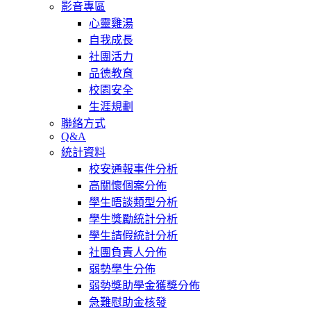
影音專區
心靈雞湯
自我成長
社團活力
品德教育
校園安全
生涯規劃
聯絡方式
Q&A
統計資料
校安通報事件分析
高關懷個案分佈
學生晤談類型分析
學生獎勵統計分析
學生請假統計分析
社團負責人分佈
弱勢學生分佈
弱勢獎助學金獲獎分佈
急難慰助金核發