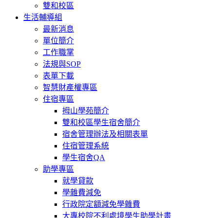
雙和校區
生活輔導組
最新消息
單位簡介
工作職掌
法規與SOP
表單下載
智慧財產權專區
住宿專區
拇山學苑簡介
雙和校區學生宿舍簡介
宿舍管理辦法及相關表單
住宿管理系統
學生宿舍QA
助學專區
就學貸款
學雜費減免
行政院定額減免學雜費
大專校院不利處境學生助學計畫