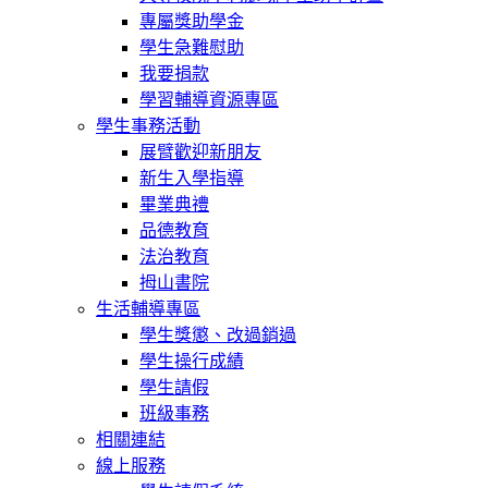
專屬獎助學金
學生急難慰助
我要捐款
學習輔導資源專區
學生事務活動
展臂歡迎新朋友
新生入學指導
畢業典禮
品德教育
法治教育
拇山書院
生活輔導專區
學生獎懲、改過銷過
學生操行成績
學生請假
班級事務
相關連結
線上服務