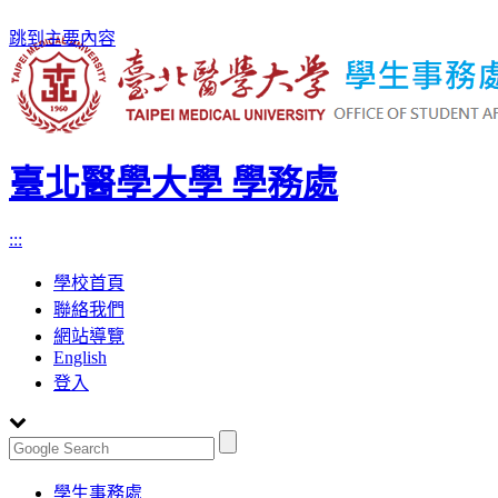
跳到主要內容
臺北醫學大學 學務處
:::
學校首頁
聯絡我們
網站導覽
English
登入
Toggle
學生事務處