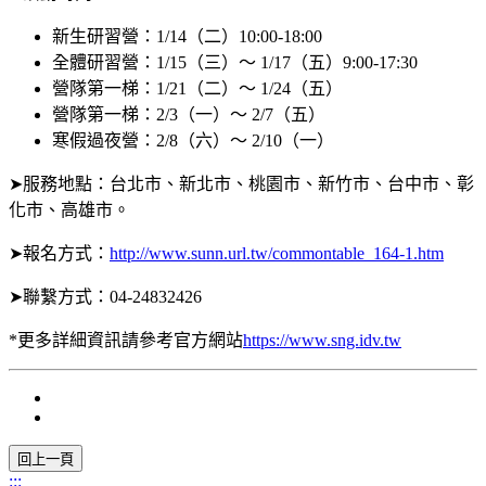
新生研習營：1/14（二）10:00-18:00
全體研習營：1/15（三）～ 1/17（五）9:00-17:30
營隊第一梯：1/21（二）～ 1/24（五）
營隊第一梯：2/3（一）～ 2/7（五）
寒假過夜營：2/8（六）～ 2/10（一）
➤服務地點：台北市、新北市、桃園市、新竹市、台中市、彰
化市、高雄市。
➤報名方式：
http://www.sunn.url.tw/commontable_164-1.htm
➤聯繫方式：04-24832426
*更多詳細資訊請參考官方網站
https://www.sng.idv.tw
:::