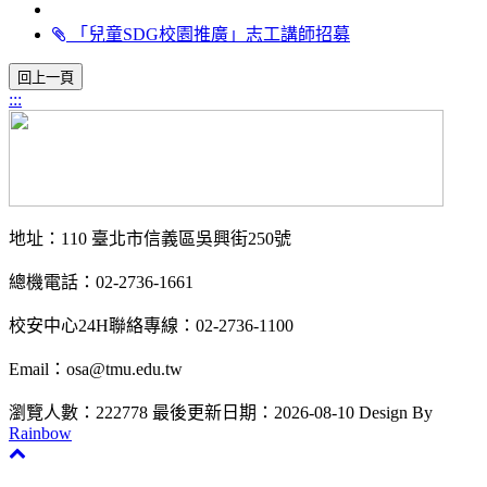
「兒童SDG校園推廣」志工講師招募
:::
地址：110 臺北市信義區吳興街250號
總機電話：02-2736-1661
校安中心24H聯絡專線：02-2736-1100
Email：osa@tmu.edu.tw
瀏覽人數：222778
最後更新日期：2026-08-10
Design By
Rainbow