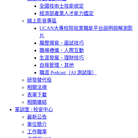
全國技術士技能檢定
經濟部產業人才能力鑑定
線上影音專區
UCAN大專校院就業職能平台說明與解測影
片
履歷撰寫、面試技巧
職場禮儀、人際互動
生涯發展、理財技巧
自我管理、其他
職涯 Podcast（AI 測試版）
研發替代役
相關法規
表單下載
相關連結
軍訓室 / 校安中心
最新公告
單位簡介
工作職掌