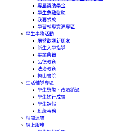
專屬獎助學金
學生急難慰助
我要捐款
學習輔導資源專區
學生事務活動
展臂歡迎新朋友
新生入學指導
畢業典禮
品德教育
法治教育
拇山書院
生活輔導專區
學生獎懲、改過銷過
學生操行成績
學生請假
班級事務
相關連結
線上服務