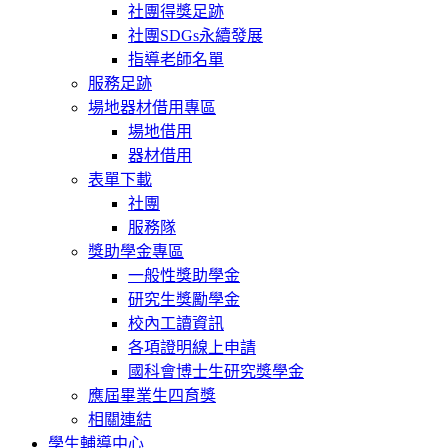
社團得獎足跡
社團SDGs永續發展
指導老師名單
服務足跡
場地器材借用專區
場地借用
器材借用
表單下載
社團
服務隊
獎助學金專區
一般性獎助學金
研究生獎勵學金
校內工讀資訊
各項證明線上申請
國科會博士生研究獎學金
應屆畢業生四育獎
相關連結
學生輔導中心