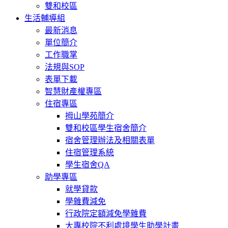
雙和校區
生活輔導組
最新消息
單位簡介
工作職掌
法規與SOP
表單下載
智慧財產權專區
住宿專區
拇山學苑簡介
雙和校區學生宿舍簡介
宿舍管理辦法及相關表單
住宿管理系統
學生宿舍QA
助學專區
就學貸款
學雜費減免
行政院定額減免學雜費
大專校院不利處境學生助學計畫