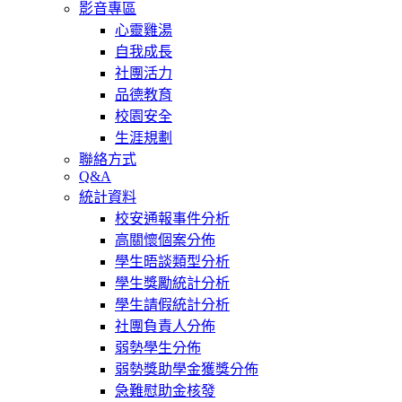
影音專區
心靈雞湯
自我成長
社團活力
品德教育
校園安全
生涯規劃
聯絡方式
Q&A
統計資料
校安通報事件分析
高關懷個案分佈
學生晤談類型分析
學生獎勵統計分析
學生請假統計分析
社團負責人分佈
弱勢學生分佈
弱勢獎助學金獲獎分佈
急難慰助金核發