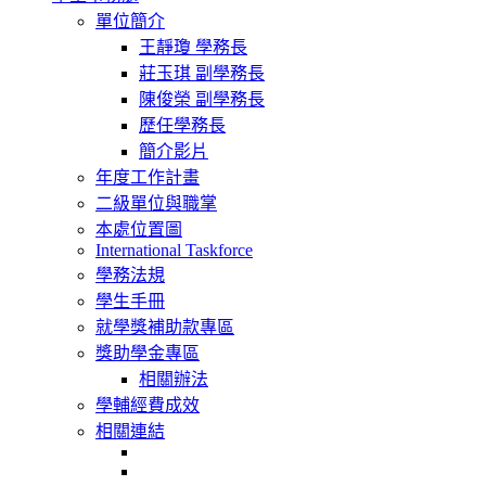
navigation
單位簡介
王靜瓊 學務長
莊玉琪 副學務長
陳俊榮 副學務長
歷任學務長
簡介影片
年度工作計畫
二級單位與職掌
本處位置圖
International Taskforce
學務法規
學生手冊
就學獎補助款專區
獎助學金專區
相關辦法
學輔經費成效
相關連結