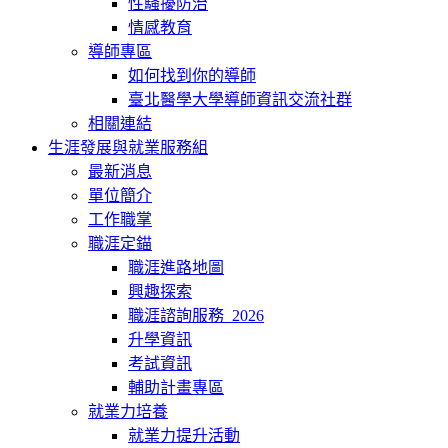
性騷擾防治
情感教育
導師專區
如何找到你的導師
臺北醫學大學導師資訊交流社群
相關連結
生涯發展與就業服務組
最新消息
單位簡介
工作職掌
職涯定錨
職涯進路地圖
興趣探索
職涯諮詢服務_2026
升學資訊
考試資訊
輔助計畫專區
就業力培養
就業力提升活動