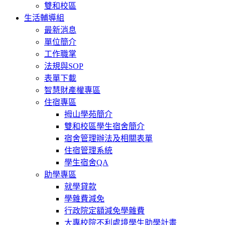
雙和校區
生活輔導組
最新消息
單位簡介
工作職掌
法規與SOP
表單下載
智慧財產權專區
住宿專區
拇山學苑簡介
雙和校區學生宿舍簡介
宿舍管理辦法及相關表單
住宿管理系統
學生宿舍QA
助學專區
就學貸款
學雜費減免
行政院定額減免學雜費
大專校院不利處境學生助學計畫