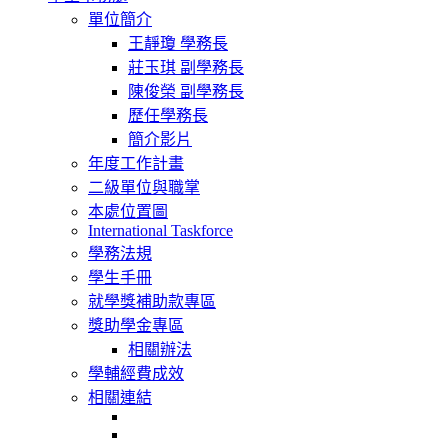
navigation
單位簡介
王靜瓊 學務長
莊玉琪 副學務長
陳俊榮 副學務長
歷任學務長
簡介影片
年度工作計畫
二級單位與職掌
本處位置圖
International Taskforce
學務法規
學生手冊
就學獎補助款專區
獎助學金專區
相關辦法
學輔經費成效
相關連結