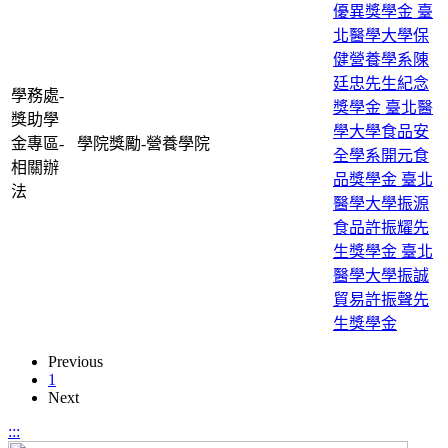
優異獎學金
臺
北醫學大學保
健營養學系陳
廷忠先生紀念
學務處-
獎學金
臺北醫
獎助學
學大學食品安
金專區-
學院獎勵-營養學院
全學系開元食
相關辦
品獎學金
臺北
法
醫學大學振源
食品許振耀先
生獎學金
臺北
醫學大學振誠
貿易許振聲先
生獎學金
Previous
1
Next
:::