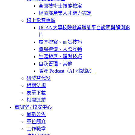
全國技術士技能檢定
經濟部產業人才能力鑑定
線上影音專區
UCAN大專校院就業職能平台說明與解測影
片
履歷撰寫、面試技巧
職場禮儀、人際互動
生涯發展、理財技巧
自我管理、其他
職涯 Podcast（AI 測試版）
研發替代役
相關法規
表單下載
相關連結
軍訓室 / 校安中心
最新公告
單位簡介
工作職掌