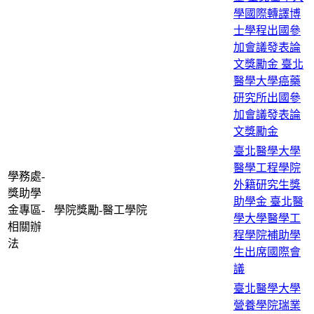
學國際轉譯博
士學程出國參
加會議發表論
文獎勵金
臺北
醫學大學癌藥
研究所出國參
加會議發表論
文獎勵金
臺北醫學大學
醫學工程學院
學務處-
外籍研究生獎
獎助學
助學金
臺北醫
金專區-
學院獎勵-醫工學院
學大學醫學工
相關辦
程學院補助學
法
生出席國際會
議
臺北醫學大學
營養學院瑞業