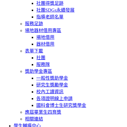
社團得獎足跡
社團SDGs永續發展
指導老師名單
服務足跡
場地器材借用專區
場地借用
器材借用
表單下載
社團
服務隊
獎助學金專區
一般性獎助學金
研究生獎勵學金
校內工讀資訊
各項證明線上申請
國科會博士生研究獎學金
應屆畢業生四育獎
相關連結
學生輔導中心