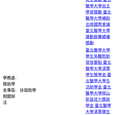
醫學大學自主
學習獎勵
臺北
醫學大學補助
出席國際會議
臺北醫學大學
運動競賽續優
獎勵
臺北醫學大學
學生急難慰助
發放要點
臺北
醫學大學清寒
學生獎學金
臺
學務處-
北醫學大學生
獎助學
活助學金
臺北
金專區-
扶弱助學
醫學大學拇山
相關辦
新苗培力獎助
法
學金
臺北醫學
大學清寒僑生