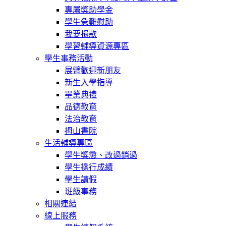
專屬獎助學金
學生急難慰助
我要捐款
學習輔導資源專區
學生事務活動
展臂歡迎新朋友
新生入學指導
畢業典禮
品德教育
法治教育
拇山書院
生活輔導專區
學生獎懲、改過銷過
學生操行成績
學生請假
班級事務
相關連結
線上服務