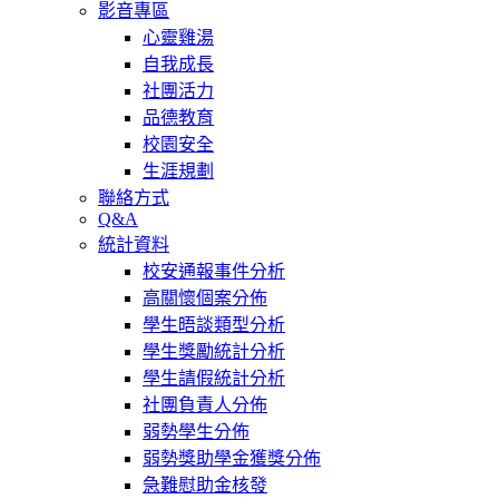
影音專區
心靈雞湯
自我成長
社團活力
品德教育
校園安全
生涯規劃
聯絡方式
Q&A
統計資料
校安通報事件分析
高關懷個案分佈
學生晤談類型分析
學生獎勵統計分析
學生請假統計分析
社團負責人分佈
弱勢學生分佈
弱勢獎助學金獲獎分佈
急難慰助金核發