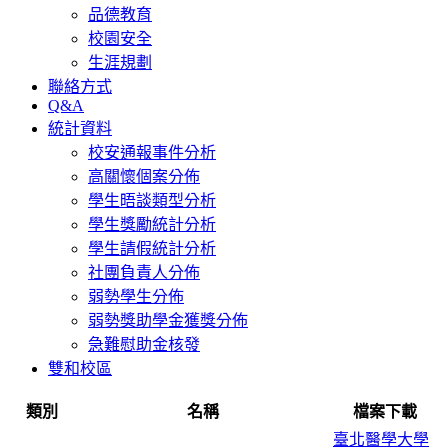
品德教育
校園安全
生涯規劃
聯絡方式
Q&A
統計資料
校安通報事件分析
高關懷個案分佈
學生晤談類型分析
學生獎勵統計分析
學生請假統計分析
社團負責人分佈
弱勢學生分佈
弱勢獎助學金獲獎分佈
急難慰助金核發
雙和校區
類別
名稱
檔案下載
臺北醫學大學