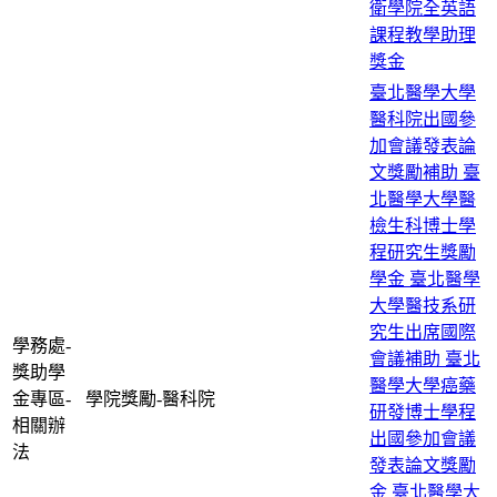
衛學院全英語
課程教學助理
獎金
臺北醫學大學
醫科院出國參
加會議發表論
文獎勵補助
臺
北醫學大學醫
檢生科博士學
程研究生獎勵
學金
臺北醫學
大學醫技系研
究生出席國際
學務處-
會議補助
臺北
獎助學
醫學大學癌藥
金專區-
學院獎勵-醫科院
研發博士學程
相關辦
出國參加會議
法
發表論文獎勵
金
臺北醫學大