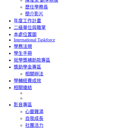
陳俊榮 副學務長
歷任學務長
簡介影片
年度工作計畫
二級單位與職掌
本處位置圖
International Taskforce
學務法規
學生手冊
就學獎補助款專區
獎助學金專區
相關辦法
學輔經費成效
相關連結
影音專區
心靈雞湯
自我成長
社團活力