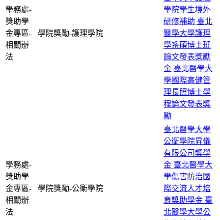
學務處-
學院學生境外
獎助學
研修補助
臺北
金專區-
學院獎勵-護理學院
醫學大學護理
相關辦
學系碩博士班
法
論文發表獎勵
金
臺北醫學大
學國際高健管
理長照博士學
程論文發表獎
勵
臺北醫學大學
公衛學院昇儀
有限公司獎學
學務處-
金
臺北醫學大
獎助學
學傷害防治國
金專區-
學院獎勵-公衛學院
際交流人才培
相關辦
育獎助學金
臺
法
北醫學大學公