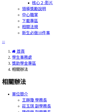
核心２:影片
領導獎勵說明
中心職掌
下載專區
相關法規
新生必做10件事
:::
首頁
學生事務處
獎助學金專區
相關辦法
相關辦法
單位簡介
王靜瓊 學務長
莊玉琪 副學務長