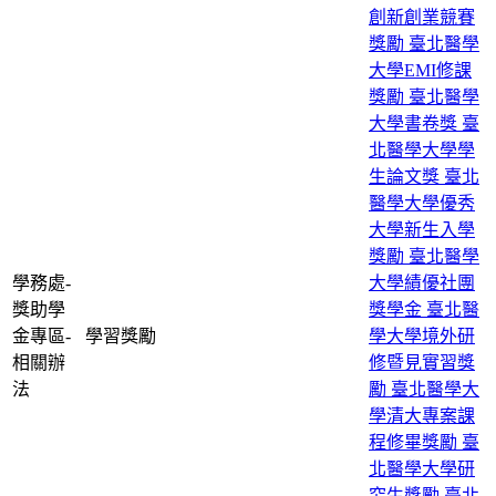
創新創業競賽
獎勵
臺北醫學
大學EMI修課
獎勵
臺北醫學
大學書卷獎
臺
北醫學大學學
生論文獎
臺北
醫學大學優秀
大學新生入學
獎勵
臺北醫學
學務處-
大學績優社團
獎助學
獎學金
臺北醫
金專區-
學習獎勵
學大學境外研
相關辦
修暨見實習獎
法
勵
臺北醫學大
學清大專案課
程修畢獎勵
臺
北醫學大學研
究生獎勵
臺北