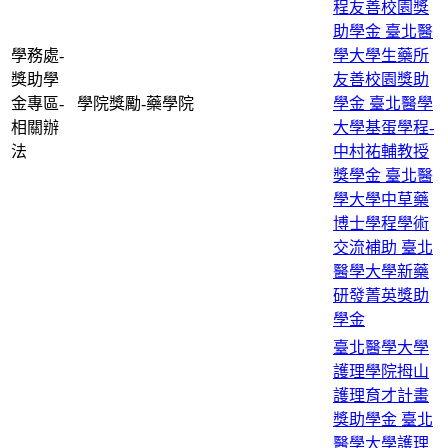
程友善校園獎
助學金
臺北醫
學務處-
學大學生藥所
獎助學
友善校園獎助
金專區-
學院獎勵-藥學院
學金
臺北醫學
相關辦
大學基蛋學程-
法
中村祐輔教授
獎學金
臺北醫
學大學中草藥
博士學程學術
交流補助
臺北
醫學大學新藥
研發菁英獎助
學金
臺北醫學大學
護理學院拇山
護理育才計畫
獎助學金
臺北
醫學大學護理