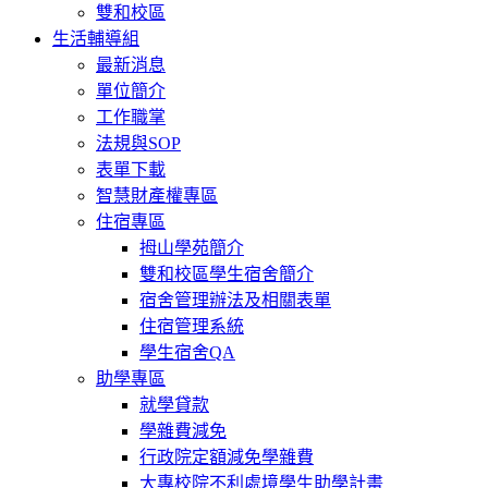
雙和校區
生活輔導組
最新消息
單位簡介
工作職掌
法規與SOP
表單下載
智慧財產權專區
住宿專區
拇山學苑簡介
雙和校區學生宿舍簡介
宿舍管理辦法及相關表單
住宿管理系統
學生宿舍QA
助學專區
就學貸款
學雜費減免
行政院定額減免學雜費
大專校院不利處境學生助學計畫