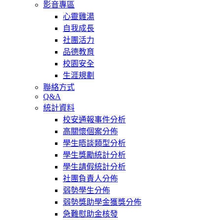
影音專區
心靈雞湯
自我成長
社團活力
品德教育
校園安全
生涯規劃
聯絡方式
Q&A
統計資料
校安通報事件分析
高關懷個案分佈
學生晤談類型分析
學生獎勵統計分析
學生請假統計分析
社團負責人分佈
弱勢學生分佈
弱勢獎助學金獲獎分佈
急難慰助金核發