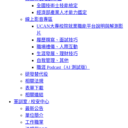
全國技術士技能檢定
經濟部產業人才能力鑑定
線上影音專區
UCAN大專校院就業職能平台說明與解測影
片
履歷撰寫、面試技巧
職場禮儀、人際互動
生涯發展、理財技巧
自我管理、其他
職涯 Podcast（AI 測試版）
研發替代役
相關法規
表單下載
相關連結
軍訓室 / 校安中心
最新公告
單位簡介
工作職掌