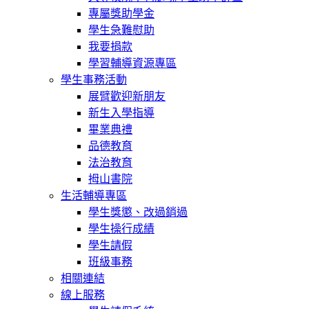
專屬獎助學金
學生急難慰助
我要捐款
學習輔導資源專區
學生事務活動
展臂歡迎新朋友
新生入學指導
畢業典禮
品德教育
法治教育
拇山書院
生活輔導專區
學生獎懲、改過銷過
學生操行成績
學生請假
班級事務
相關連結
線上服務