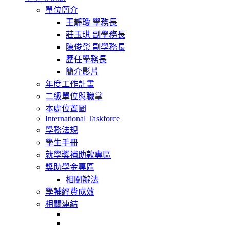
navigation
單位簡介
王靜瓊 學務長
莊玉琪 副學務長
陳俊榮 副學務長
歷任學務長
簡介影片
年度工作計畫
二級單位與職掌
本處位置圖
International Taskforce
學務法規
學生手冊
就學獎補助款專區
獎助學金專區
相關辦法
學輔經費成效
相關連結