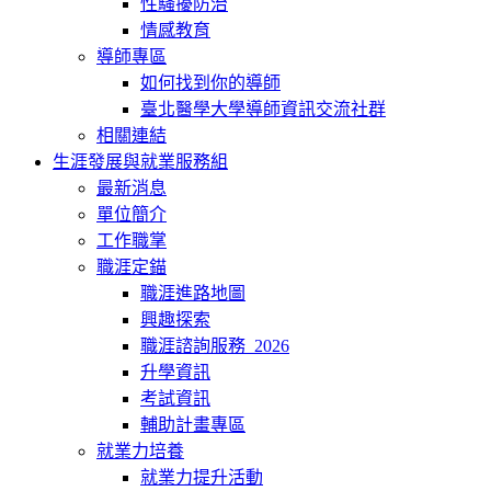
性騷擾防治
情感教育
導師專區
如何找到你的導師
臺北醫學大學導師資訊交流社群
相關連結
生涯發展與就業服務組
最新消息
單位簡介
工作職掌
職涯定錨
職涯進路地圖
興趣探索
職涯諮詢服務_2026
升學資訊
考試資訊
輔助計畫專區
就業力培養
就業力提升活動