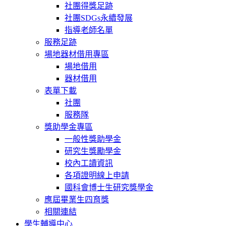
社團得獎足跡
社團SDGs永續發展
指導老師名單
服務足跡
場地器材借用專區
場地借用
器材借用
表單下載
社團
服務隊
獎助學金專區
一般性獎助學金
研究生獎勵學金
校內工讀資訊
各項證明線上申請
國科會博士生研究獎學金
應屆畢業生四育獎
相關連結
學生輔導中心