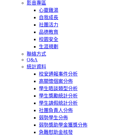
影音專區
心靈雞湯
自我成長
社團活力
品德教育
校園安全
生涯規劃
聯絡方式
Q&A
統計資料
校安通報事件分析
高關懷個案分佈
學生晤談類型分析
學生獎勵統計分析
學生請假統計分析
社團負責人分佈
弱勢學生分佈
弱勢獎助學金獲獎分佈
急難慰助金核發