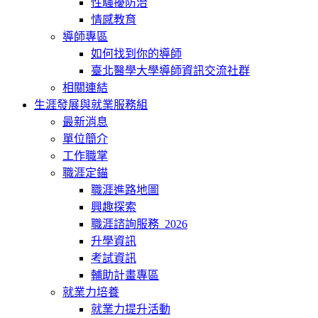
性騷擾防治
情感教育
導師專區
如何找到你的導師
臺北醫學大學導師資訊交流社群
相關連結
生涯發展與就業服務組
最新消息
單位簡介
工作職掌
職涯定錨
職涯進路地圖
興趣探索
職涯諮詢服務_2026
升學資訊
考試資訊
輔助計畫專區
就業力培養
就業力提升活動