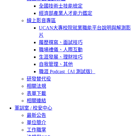
全國技術士技能檢定
經濟部產業人才能力鑑定
線上影音專區
UCAN大專校院就業職能平台說明與解測影
片
履歷撰寫、面試技巧
職場禮儀、人際互動
生涯發展、理財技巧
自我管理、其他
職涯 Podcast（AI 測試版）
研發替代役
相關法規
表單下載
相關連結
軍訓室 / 校安中心
最新公告
單位簡介
工作職掌