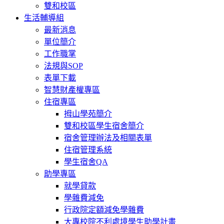
雙和校區
生活輔導組
最新消息
單位簡介
工作職掌
法規與SOP
表單下載
智慧財產權專區
住宿專區
拇山學苑簡介
雙和校區學生宿舍簡介
宿舍管理辦法及相關表單
住宿管理系統
學生宿舍QA
助學專區
就學貸款
學雜費減免
行政院定額減免學雜費
大專校院不利處境學生助學計畫