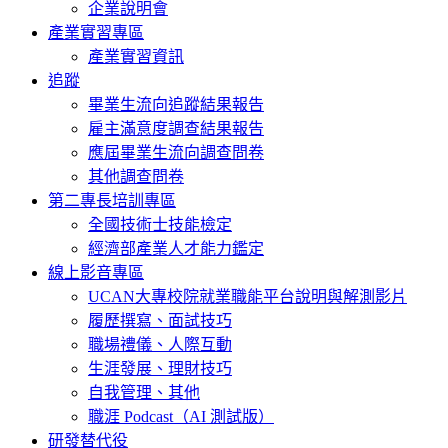
企業說明會
產業實習專區
產業實習資訊
追蹤
畢業生流向追蹤結果報告
雇主滿意度調查結果報告
應屆畢業生流向調查問卷
其他調查問卷
第二專長培訓專區
全國技術士技能檢定
經濟部產業人才能力鑑定
線上影音專區
UCAN大專校院就業職能平台說明與解測影片
履歷撰寫、面試技巧
職場禮儀、人際互動
生涯發展、理財技巧
自我管理、其他
職涯 Podcast（AI 測試版）
研發替代役