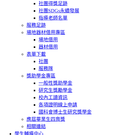
社團得獎足跡
社團SDGs永續發展
指導老師名單
服務足跡
場地器材借用專區
場地借用
器材借用
表單下載
社團
服務隊
獎助學金專區
一般性獎助學金
研究生獎勵學金
校內工讀資訊
各項證明線上申請
國科會博士生研究獎學金
應屆畢業生四育獎
相關連結
學生輔導中心