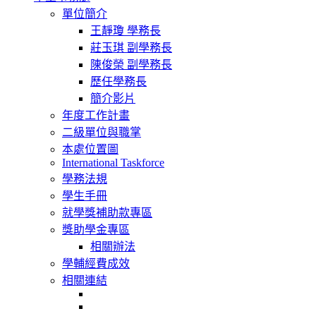
navigation
單位簡介
王靜瓊 學務長
莊玉琪 副學務長
陳俊榮 副學務長
歷任學務長
簡介影片
年度工作計畫
二級單位與職掌
本處位置圖
International Taskforce
學務法規
學生手冊
就學獎補助款專區
獎助學金專區
相關辦法
學輔經費成效
相關連結