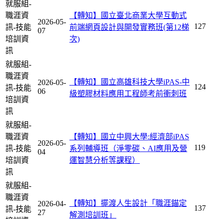
就服組-
職涯資
【轉知】國立臺北商業大學互動式
2026-05-
127
訊-技能
前端網頁設計與開發實務班(第12梯
07
培訓資
次)
訊
就服組-
職涯資
【轉知】國立高雄科技大學iPAS-中
2026-05-
124
訊-技能
06
級塑膠材料應用工程師考前衝刺班
培訓資
訊
就服組-
職涯資
【轉知】國立中興大學:經濟部iPAS
2026-05-
119
訊-技能
系列輔導班（淨零碳、AI應用及營
04
培訓資
運智慧分析等課程）
訊
就服組-
職涯資
【轉知】擺渡人生設計「職涯錨定
2026-04-
137
訊-技能
27
解測培訓班」