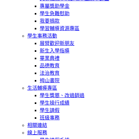
專屬獎助學金
學生急難慰助
我要捐款
學習輔導資源專區
學生事務活動
展臂歡迎新朋友
新生入學指導
畢業典禮
品德教育
法治教育
拇山書院
生活輔導專區
學生獎懲、改過銷過
學生操行成績
學生請假
班級事務
相關連結
線上服務