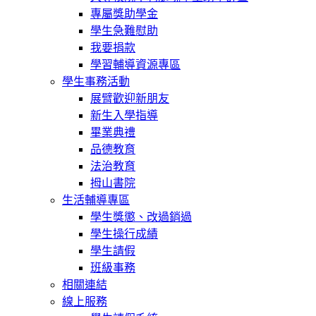
專屬獎助學金
學生急難慰助
我要捐款
學習輔導資源專區
學生事務活動
展臂歡迎新朋友
新生入學指導
畢業典禮
品德教育
法治教育
拇山書院
生活輔導專區
學生獎懲、改過銷過
學生操行成績
學生請假
班級事務
相關連結
線上服務