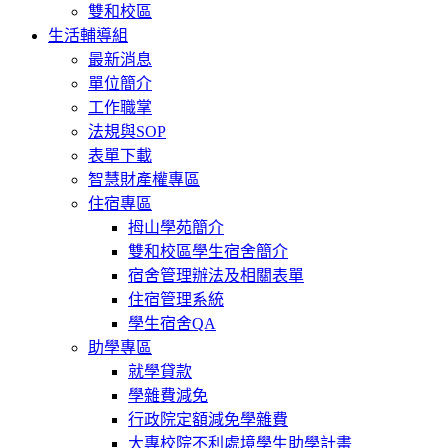
雙和校區
生活輔導組
最新消息
單位簡介
工作職掌
法規與SOP
表單下載
智慧財產權專區
住宿專區
拇山學苑簡介
雙和校區學生宿舍簡介
宿舍管理辦法及相關表單
住宿管理系統
學生宿舍QA
助學專區
就學貸款
學雜費減免
行政院定額減免學雜費
大專校院不利處境學生助學計畫