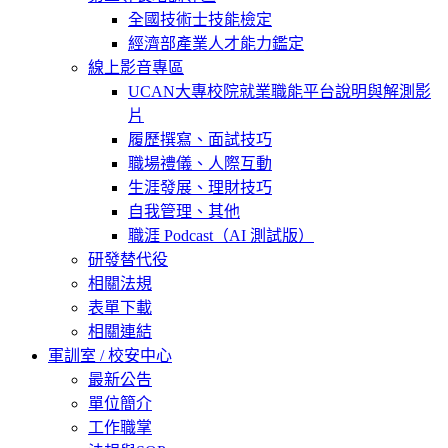
全國技術士技能檢定
經濟部產業人才能力鑑定
線上影音專區
UCAN大專校院就業職能平台說明與解測影
片
履歷撰寫、面試技巧
職場禮儀、人際互動
生涯發展、理財技巧
自我管理、其他
職涯 Podcast（AI 測試版）
研發替代役
相關法規
表單下載
相關連結
軍訓室 / 校安中心
最新公告
單位簡介
工作職掌