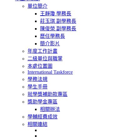
navigation
單位簡介
王靜瓊 學務長
莊玉琪 副學務長
陳俊榮 副學務長
歷任學務長
簡介影片
年度工作計畫
二級單位與職掌
本處位置圖
International Taskforce
學務法規
學生手冊
就學獎補助款專區
獎助學金專區
相關辦法
學輔經費成效
相關連結