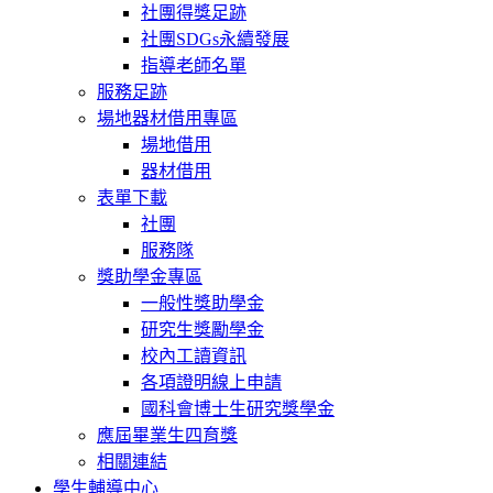
社團得獎足跡
社團SDGs永續發展
指導老師名單
服務足跡
場地器材借用專區
場地借用
器材借用
表單下載
社團
服務隊
獎助學金專區
一般性獎助學金
研究生獎勵學金
校內工讀資訊
各項證明線上申請
國科會博士生研究獎學金
應屆畢業生四育獎
相關連結
學生輔導中心