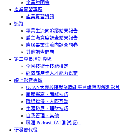
企業說明會
產業實習專區
產業實習資訊
追蹤
畢業生流向追蹤結果報告
雇主滿意度調查結果報告
應屆畢業生流向調查問卷
其他調查問卷
第二專長培訓專區
全國技術士技能檢定
經濟部產業人才能力鑑定
線上影音專區
UCAN大專校院就業職能平台說明與解測影片
履歷撰寫、面試技巧
職場禮儀、人際互動
生涯發展、理財技巧
自我管理、其他
職涯 Podcast（AI 測試版）
研發替代役