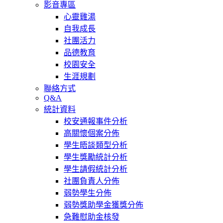
影音專區
心靈雞湯
自我成長
社團活力
品德教育
校園安全
生涯規劃
聯絡方式
Q&A
統計資料
校安通報事件分析
高關懷個案分佈
學生晤談類型分析
學生獎勵統計分析
學生請假統計分析
社團負責人分佈
弱勢學生分佈
弱勢獎助學金獲獎分佈
急難慰助金核發