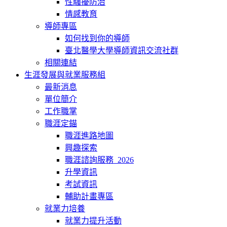
性騷擾防治
情感教育
導師專區
如何找到你的導師
臺北醫學大學導師資訊交流社群
相關連結
生涯發展與就業服務組
最新消息
單位簡介
工作職掌
職涯定錨
職涯進路地圖
興趣探索
職涯諮詢服務_2026
升學資訊
考試資訊
輔助計畫專區
就業力培養
就業力提升活動