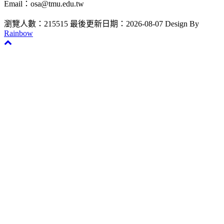
Email：osa@tmu.edu.tw
瀏覽人數：215515
最後更新日期：2026-08-07
Design By
Rainbow