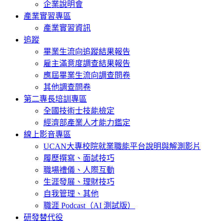
企業說明會
產業實習專區
產業實習資訊
追蹤
畢業生流向追蹤結果報告
雇主滿意度調查結果報告
應屆畢業生流向調查問卷
其他調查問卷
第二專長培訓專區
全國技術士技能檢定
經濟部產業人才能力鑑定
線上影音專區
UCAN大專校院就業職能平台說明與解測影片
履歷撰寫、面試技巧
職場禮儀、人際互動
生涯發展、理財技巧
自我管理、其他
職涯 Podcast（AI 測試版）
研發替代役