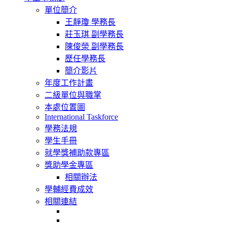
navigation
單位簡介
王靜瓊 學務長
莊玉琪 副學務長
陳俊榮 副學務長
歷任學務長
簡介影片
年度工作計畫
二級單位與職掌
本處位置圖
International Taskforce
學務法規
學生手冊
就學獎補助款專區
獎助學金專區
相關辦法
學輔經費成效
相關連結