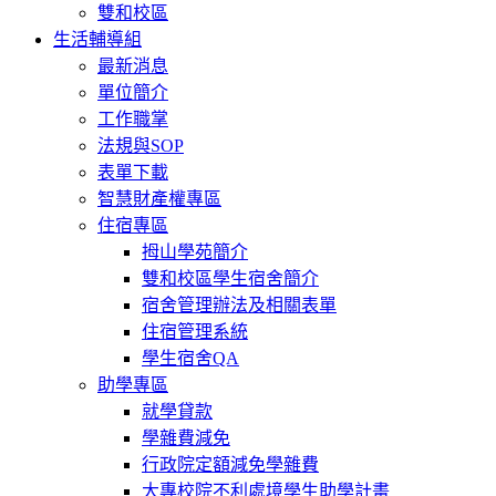
雙和校區
生活輔導組
最新消息
單位簡介
工作職掌
法規與SOP
表單下載
智慧財產權專區
住宿專區
拇山學苑簡介
雙和校區學生宿舍簡介
宿舍管理辦法及相關表單
住宿管理系統
學生宿舍QA
助學專區
就學貸款
學雜費減免
行政院定額減免學雜費
大專校院不利處境學生助學計畫