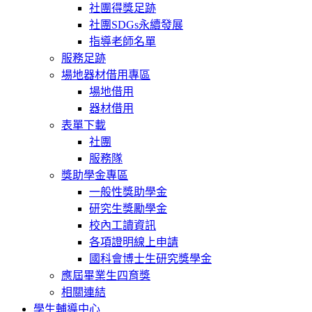
社團得獎足跡
社團SDGs永續發展
指導老師名單
服務足跡
場地器材借用專區
場地借用
器材借用
表單下載
社團
服務隊
獎助學金專區
一般性獎助學金
研究生獎勵學金
校內工讀資訊
各項證明線上申請
國科會博士生研究獎學金
應屆畢業生四育獎
相關連結
學生輔導中心