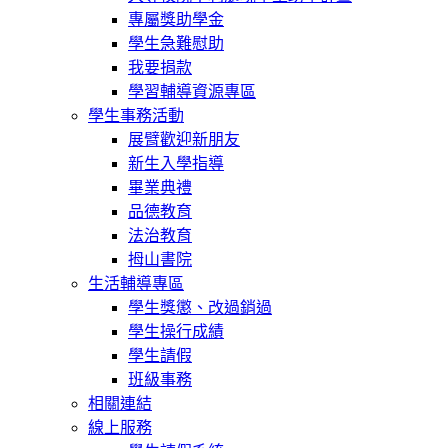
專屬獎助學金
學生急難慰助
我要捐款
學習輔導資源專區
學生事務活動
展臂歡迎新朋友
新生入學指導
畢業典禮
品德教育
法治教育
拇山書院
生活輔導專區
學生獎懲、改過銷過
學生操行成績
學生請假
班級事務
相關連結
線上服務