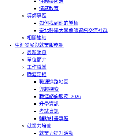
性騷擾防治
情感教育
導師專區
如何找到你的導師
臺北醫學大學導師資訊交流社群
相關連結
生涯發展與就業服務組
最新消息
單位簡介
工作職掌
職涯定錨
職涯進路地圖
興趣探索
職涯諮詢服務_2026
升學資訊
考試資訊
輔助計畫專區
就業力培養
就業力提升活動