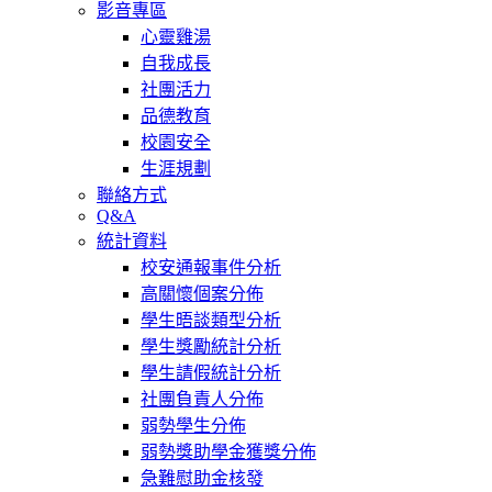
影音專區
心靈雞湯
自我成長
社團活力
品德教育
校園安全
生涯規劃
聯絡方式
Q&A
統計資料
校安通報事件分析
高關懷個案分佈
學生晤談類型分析
學生獎勵統計分析
學生請假統計分析
社團負責人分佈
弱勢學生分佈
弱勢獎助學金獲獎分佈
急難慰助金核發