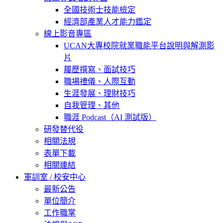
全國技術士技能檢定
經濟部產業人才能力鑑定
線上影音專區
UCAN大專校院就業職能平台說明與解測影
片
履歷撰寫、面試技巧
職場禮儀、人際互動
生涯發展、理財技巧
自我管理、其他
職涯 Podcast（AI 測試版）
研發替代役
相關法規
表單下載
相關連結
軍訓室 / 校安中心
最新公告
單位簡介
工作職掌