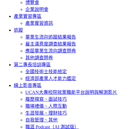
博覽會
企業說明會
產業實習專區
產業實習資訊
追蹤
畢業生流向追蹤結果報告
雇主滿意度調查結果報告
應屆畢業生流向調查問卷
其他調查問卷
第二專長培訓專區
全國技術士技能檢定
經濟部產業人才能力鑑定
線上影音專區
UCAN大專校院就業職能平台說明與解測影片
履歷撰寫、面試技巧
職場禮儀、人際互動
生涯發展、理財技巧
自我管理、其他
職涯 Podcast（AI 測試版）