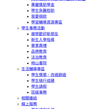
專屬獎助學金
學生急難慰助
我要捐款
學習輔導資源專區
學生事務活動
展臂歡迎新朋友
新生入學指導
畢業典禮
品德教育
法治教育
拇山書院
生活輔導專區
學生獎懲、改過銷過
學生操行成績
學生請假
班級事務
相關連結
線上服務