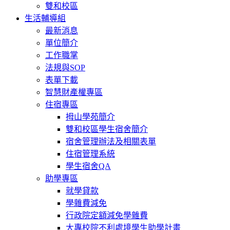
雙和校區
生活輔導組
最新消息
單位簡介
工作職掌
法規與SOP
表單下載
智慧財產權專區
住宿專區
拇山學苑簡介
雙和校區學生宿舍簡介
宿舍管理辦法及相關表單
住宿管理系統
學生宿舍QA
助學專區
就學貸款
學雜費減免
行政院定額減免學雜費
大專校院不利處境學生助學計畫