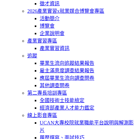
徵才資訊
2026產業實習x就業媒合博覽會專區
活動簡介
博覽會
企業說明會
產業實習專區
產業實習資訊
追蹤
畢業生流向追蹤結果報告
雇主滿意度調查結果報告
應屆畢業生流向調查問卷
其他調查問卷
第二專長培訓專區
全國技術士技能檢定
經濟部產業人才能力鑑定
線上影音專區
UCAN大專校院就業職能平台說明與解測影
片
履歷撰寫、面試技巧