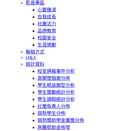
影音專區
心靈雞湯
自我成長
社團活力
品德教育
校園安全
生涯規劃
聯絡方式
Q&A
統計資料
校安通報事件分析
高關懷個案分佈
學生晤談類型分析
學生獎勵統計分析
學生請假統計分析
社團負責人分佈
弱勢學生分佈
弱勢獎助學金獲獎分佈
急難慰助金核發