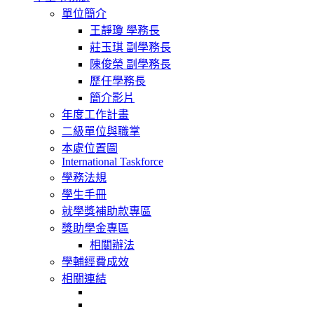
navigation
單位簡介
王靜瓊 學務長
莊玉琪 副學務長
陳俊榮 副學務長
歷任學務長
簡介影片
年度工作計畫
二級單位與職掌
本處位置圖
International Taskforce
學務法規
學生手冊
就學獎補助款專區
獎助學金專區
相關辦法
學輔經費成效
相關連結