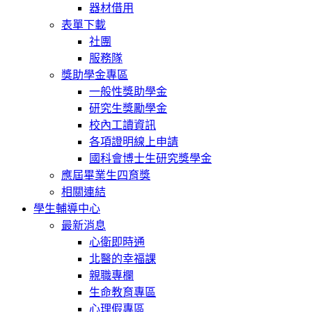
器材借用
表單下載
社團
服務隊
獎助學金專區
一般性獎助學金
研究生獎勵學金
校內工讀資訊
各項證明線上申請
國科會博士生研究獎學金
應屆畢業生四育獎
相關連結
學生輔導中心
最新消息
心衛即時通
北醫的幸福課
親職專欄
生命教育專區
心理假專區