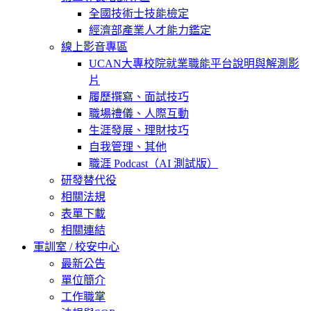
全國技術士技能檢定
經濟部產業人才能力鑑定
線上影音專區
UCAN大專校院就業職能平台說明與解測影
片
履歷撰寫、面試技巧
職場禮儀、人際互動
生涯發展、理財技巧
自我管理、其他
職涯 Podcast（AI 測試版）
研發替代役
相關法規
表單下載
相關連結
軍訓室 / 校安中心
最新公告
單位簡介
工作職掌