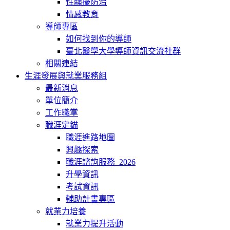
性騷擾防治
情感教育
導師專區
如何找到你的導師
臺北醫學大學導師資訊交流社群
相關連結
生涯發展與就業服務組
最新消息
單位簡介
工作職掌
職涯定錨
職涯進路地圖
興趣探索
職涯諮詢服務_2026
升學資訊
考試資訊
輔助計畫專區
就業力培養
就業力提升活動