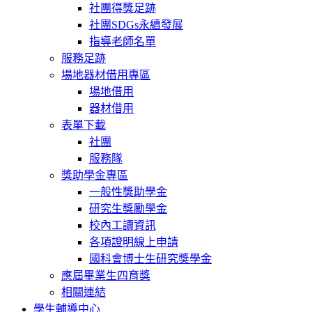
社團得獎足跡
社團SDGs永續發展
指導老師名單
服務足跡
場地器材借用專區
場地借用
器材借用
表單下載
社團
服務隊
獎助學金專區
一般性獎助學金
研究生獎勵學金
校內工讀資訊
各項證明線上申請
國科會博士生研究獎學金
應屆畢業生四育獎
相關連結
學生輔導中心