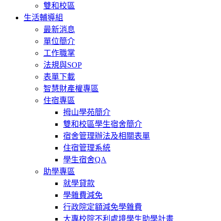
雙和校區
生活輔導組
最新消息
單位簡介
工作職掌
法規與SOP
表單下載
智慧財產權專區
住宿專區
拇山學苑簡介
雙和校區學生宿舍簡介
宿舍管理辦法及相關表單
住宿管理系統
學生宿舍QA
助學專區
就學貸款
學雜費減免
行政院定額減免學雜費
大專校院不利處境學生助學計畫