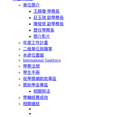
navigation
單位簡介
王靜瓊 學務長
莊玉琪 副學務長
陳俊榮 副學務長
歷任學務長
簡介影片
年度工作計畫
二級單位與職掌
本處位置圖
International Taskforce
學務法規
學生手冊
就學獎補助款專區
獎助學金專區
相關辦法
學輔經費成效
相關連結