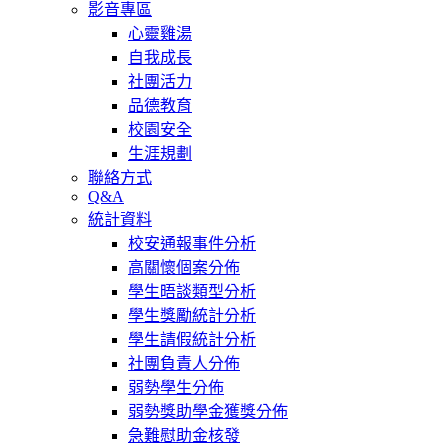
影音專區
心靈雞湯
自我成長
社團活力
品德教育
校園安全
生涯規劃
聯絡方式
Q&A
統計資料
校安通報事件分析
高關懷個案分佈
學生晤談類型分析
學生獎勵統計分析
學生請假統計分析
社團負責人分佈
弱勢學生分佈
弱勢獎助學金獲獎分佈
急難慰助金核發