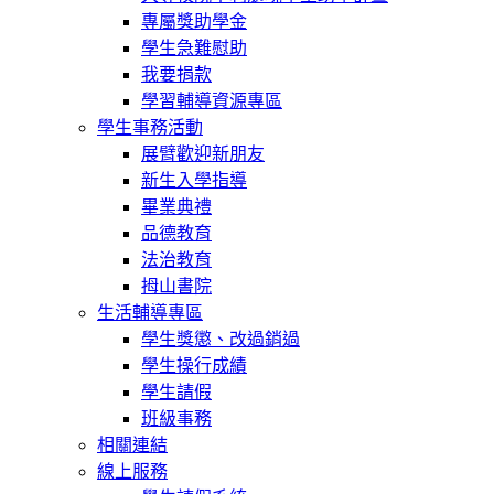
專屬獎助學金
學生急難慰助
我要捐款
學習輔導資源專區
學生事務活動
展臂歡迎新朋友
新生入學指導
畢業典禮
品德教育
法治教育
拇山書院
生活輔導專區
學生獎懲、改過銷過
學生操行成績
學生請假
班級事務
相關連結
線上服務