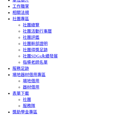
單位簡介
工作職掌
相關法規
社團專區
社團總覽
社團活動行事曆
社團評鑑
社團幹部證明
社團得獎足跡
社團SDGs永續發展
指導老師名單
服務足跡
場地器材借用專區
場地借用
器材借用
表單下載
社團
服務隊
獎助學金專區