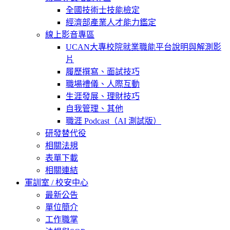
全國技術士技能檢定
經濟部產業人才能力鑑定
線上影音專區
UCAN大專校院就業職能平台說明與解測影
片
履歷撰寫、面試技巧
職場禮儀、人際互動
生涯發展、理財技巧
自我管理、其他
職涯 Podcast（AI 測試版）
研發替代役
相關法規
表單下載
相關連結
軍訓室 / 校安中心
最新公告
單位簡介
工作職掌