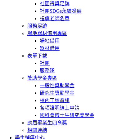
社團得獎足跡
社團SDGs永續發展
指導老師名單
服務足跡
場地器材借用專區
場地借用
器材借用
表單下載
社團
服務隊
獎助學金專區
一般性獎助學金
研究生獎勵學金
校內工讀資訊
各項證明線上申請
國科會博士生研究獎學金
應屆畢業生四育獎
相關連結
學生輔導中心