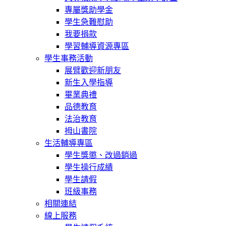
專屬獎助學金
學生急難慰助
我要捐款
學習輔導資源專區
學生事務活動
展臂歡迎新朋友
新生入學指導
畢業典禮
品德教育
法治教育
拇山書院
生活輔導專區
學生獎懲、改過銷過
學生操行成績
學生請假
班級事務
相關連結
線上服務