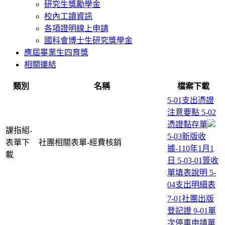
研究生獎勵學金
校內工讀資訊
各項證明線上申請
國科會博士生研究獎學金
應屆畢業生四育獎
相關連結
類別
名稱
檔案下載
5-01支出憑證
注意要點
5-02
憑證黏存單
課指組-
5-03新版收
表單下
社團相關表單-經費核銷
據-110年1月1
載
日
5-03-01簽收
單填表說明
5-
04支出明細表
7-01社團出版
登記證
9-01單
次停車申請單