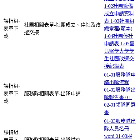
1-02社團籌備
成立申請資料
課指組-
表
1-03社團組
社團相關表單-社團成立、停社及改
表單下
織章程(範本)
選交接
載
1-04社團停社
申請表
1-05臺
北醫學大學學
生社團改選交
接紀錄表
01-01服務隊申
請出隊流程
課指組-
01-02服務隊出
表單下
服務隊相關表單-出隊申請
隊報告書
01-
載
02-01領隊同意
書
01-03服務隊出
隊人員名冊
課指組-
word
01-03服
表單下
服務隊相關表單-出隊繳交