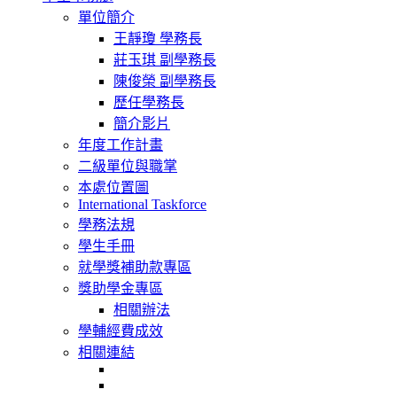
navigation
單位簡介
王靜瓊 學務長
莊玉琪 副學務長
陳俊榮 副學務長
歷任學務長
簡介影片
年度工作計畫
二級單位與職掌
本處位置圖
International Taskforce
學務法規
學生手冊
就學獎補助款專區
獎助學金專區
相關辦法
學輔經費成效
相關連結