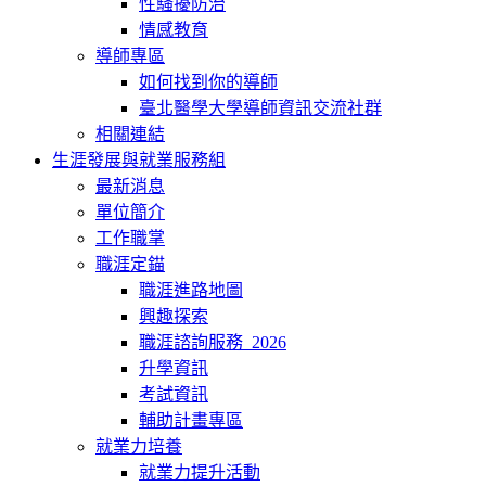
性騷擾防治
情感教育
導師專區
如何找到你的導師
臺北醫學大學導師資訊交流社群
相關連結
生涯發展與就業服務組
最新消息
單位簡介
工作職掌
職涯定錨
職涯進路地圖
興趣探索
職涯諮詢服務_2026
升學資訊
考試資訊
輔助計畫專區
就業力培養
就業力提升活動