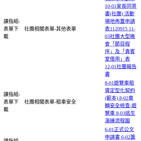
10-01家長同意
書(社團)
活動
課指組-
場地佈置申請
表單下
社團相關表單-其他表單
表1120915
11-
載
03社團大型晚
會「節目程
序」及「貴賓
室借用」表
12-01社團報告
書
8-01遊覽車租
賃定型化契約
課指組-
(範本)
8-02車
表單下
社團相關表單-租車安全
輛安全檢查-遊
載
覽車
8-03逃生
演練流程圖
6-01正式公文
申請書
6-02籌
課指組-