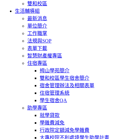
雙和校區
生活輔導組
最新消息
單位簡介
工作職掌
法規與SOP
表單下載
智慧財產權專區
住宿專區
拇山學苑簡介
雙和校區學生宿舍簡介
宿舍管理辦法及相關表單
住宿管理系統
學生宿舍QA
助學專區
就學貸款
學雜費減免
行政院定額減免學雜費
大專校院不利處境學生助學計畫