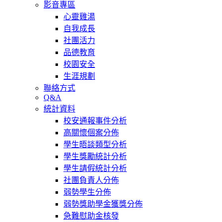
影音專區
心靈雞湯
自我成長
社團活力
品德教育
校園安全
生涯規劃
聯絡方式
Q&A
統計資料
校安通報事件分析
高關懷個案分佈
學生晤談類型分析
學生獎勵統計分析
學生請假統計分析
社團負責人分佈
弱勢學生分佈
弱勢獎助學金獲獎分佈
急難慰助金核發