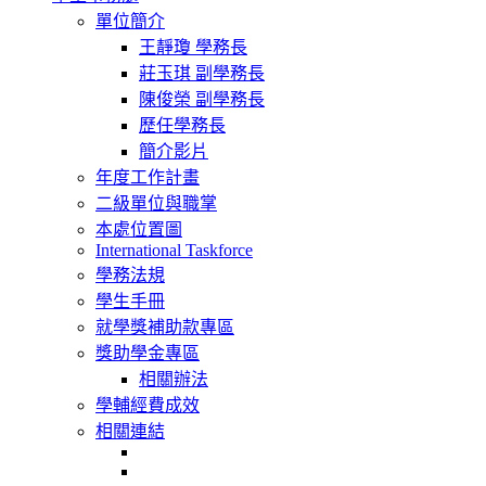
navigation
單位簡介
王靜瓊 學務長
莊玉琪 副學務長
陳俊榮 副學務長
歷任學務長
簡介影片
年度工作計畫
二級單位與職掌
本處位置圖
International Taskforce
學務法規
學生手冊
就學獎補助款專區
獎助學金專區
相關辦法
學輔經費成效
相關連結