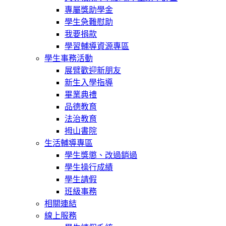
專屬獎助學金
學生急難慰助
我要捐款
學習輔導資源專區
學生事務活動
展臂歡迎新朋友
新生入學指導
畢業典禮
品德教育
法治教育
拇山書院
生活輔導專區
學生獎懲、改過銷過
學生操行成績
學生請假
班級事務
相關連結
線上服務