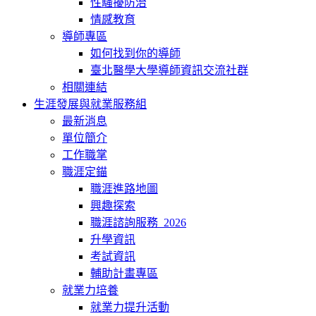
性騷擾防治
情感教育
導師專區
如何找到你的導師
臺北醫學大學導師資訊交流社群
相關連結
生涯發展與就業服務組
最新消息
單位簡介
工作職掌
職涯定錨
職涯進路地圖
興趣探索
職涯諮詢服務_2026
升學資訊
考試資訊
輔助計畫專區
就業力培養
就業力提升活動