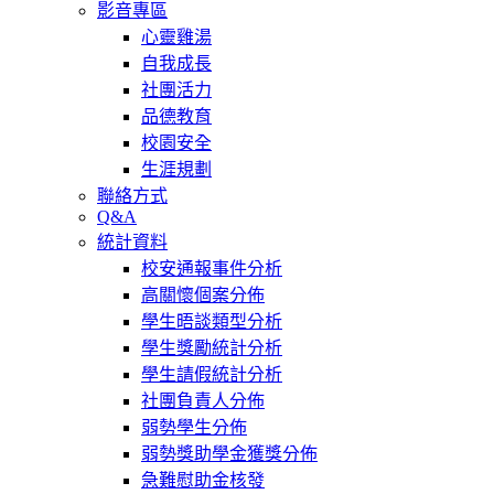
影音專區
心靈雞湯
自我成長
社團活力
品德教育
校園安全
生涯規劃
聯絡方式
Q&A
統計資料
校安通報事件分析
高關懷個案分佈
學生晤談類型分析
學生獎勵統計分析
學生請假統計分析
社團負責人分佈
弱勢學生分佈
弱勢獎助學金獲獎分佈
急難慰助金核發