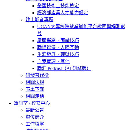
全國技術士技能檢定
經濟部產業人才能力鑑定
線上影音專區
UCAN大專校院就業職能平台說明與解測影
片
履歷撰寫、面試技巧
職場禮儀、人際互動
生涯發展、理財技巧
自我管理、其他
職涯 Podcast（AI 測試版）
研發替代役
相關法規
表單下載
相關連結
軍訓室 / 校安中心
最新公告
單位簡介
工作職掌