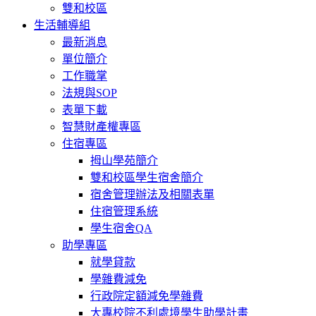
雙和校區
生活輔導組
最新消息
單位簡介
工作職掌
法規與SOP
表單下載
智慧財產權專區
住宿專區
拇山學苑簡介
雙和校區學生宿舍簡介
宿舍管理辦法及相關表單
住宿管理系統
學生宿舍QA
助學專區
就學貸款
學雜費減免
行政院定額減免學雜費
大專校院不利處境學生助學計畫