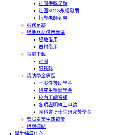
社團得獎足跡
社團SDGs永續發展
指導老師名單
服務足跡
場地器材借用專區
場地借用
器材借用
表單下載
社團
服務隊
獎助學金專區
一般性獎助學金
研究生獎勵學金
校內工讀資訊
各項證明線上申請
國科會博士生研究獎學金
應屆畢業生四育獎
相關連結
學生輔導中心