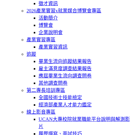
徵才資訊
2026產業實習x就業媒合博覽會專區
活動簡介
博覽會
企業說明會
產業實習專區
產業實習資訊
追蹤
畢業生流向追蹤結果報告
雇主滿意度調查結果報告
應屆畢業生流向調查問卷
其他調查問卷
第二專長培訓專區
全國技術士技能檢定
經濟部產業人才能力鑑定
線上影音專區
UCAN大專校院就業職能平台說明與解測影
片
履歷撰寫、面試技巧