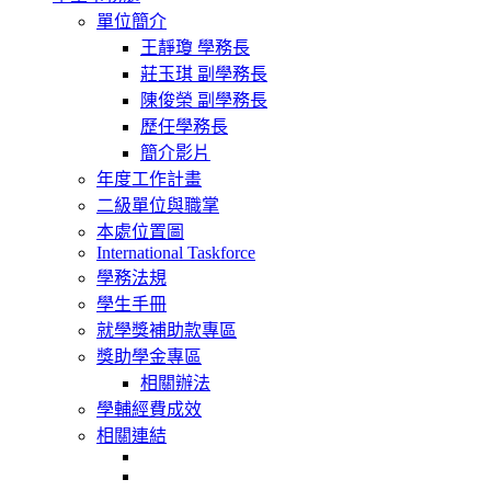
navigation
單位簡介
王靜瓊 學務長
莊玉琪 副學務長
陳俊榮 副學務長
歷任學務長
簡介影片
年度工作計畫
二級單位與職掌
本處位置圖
International Taskforce
學務法規
學生手冊
就學獎補助款專區
獎助學金專區
相關辦法
學輔經費成效
相關連結