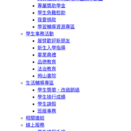
專屬獎助學金
學生急難慰助
我要捐款
學習輔導資源專區
學生事務活動
展臂歡迎新朋友
新生入學指導
畢業典禮
品德教育
法治教育
拇山書院
生活輔導專區
學生獎懲、改過銷過
學生操行成績
學生請假
班級事務
相關連結
線上服務