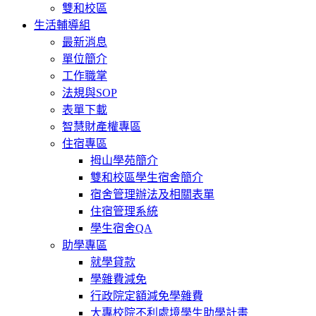
雙和校區
生活輔導組
最新消息
單位簡介
工作職掌
法規與SOP
表單下載
智慧財產權專區
住宿專區
拇山學苑簡介
雙和校區學生宿舍簡介
宿舍管理辦法及相關表單
住宿管理系統
學生宿舍QA
助學專區
就學貸款
學雜費減免
行政院定額減免學雜費
大專校院不利處境學生助學計畫