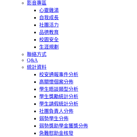
影音專區
心靈雞湯
自我成長
社團活力
品德教育
校園安全
生涯規劃
聯絡方式
Q&A
統計資料
校安通報事件分析
高關懷個案分佈
學生晤談類型分析
學生獎勵統計分析
學生請假統計分析
社團負責人分佈
弱勢學生分佈
弱勢獎助學金獲獎分佈
急難慰助金核發