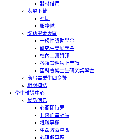
器材借用
表單下載
社團
服務隊
獎助學金專區
一般性獎助學金
研究生獎勵學金
校內工讀資訊
各項證明線上申請
國科會博士生研究獎學金
應屆畢業生四育獎
相關連結
學生輔導中心
最新消息
心衛即時通
北醫的幸福課
親職專欄
生命教育專區
心理假專區