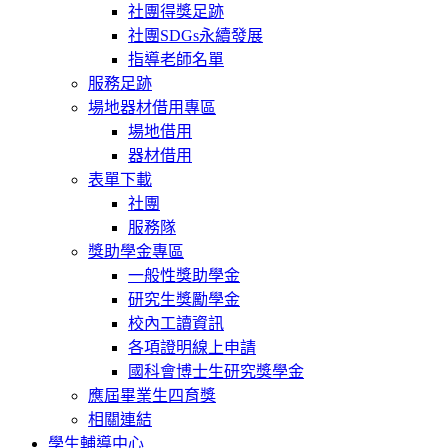
社團得獎足跡
社團SDGs永續發展
指導老師名單
服務足跡
場地器材借用專區
場地借用
器材借用
表單下載
社團
服務隊
獎助學金專區
一般性獎助學金
研究生獎勵學金
校內工讀資訊
各項證明線上申請
國科會博士生研究獎學金
應屆畢業生四育獎
相關連結
學生輔導中心