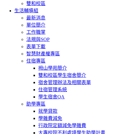
雙和校區
生活輔導組
最新消息
單位簡介
工作職掌
法規與SOP
表單下載
智慧財產權專區
住宿專區
拇山學苑簡介
雙和校區學生宿舍簡介
宿舍管理辦法及相關表單
住宿管理系統
學生宿舍QA
助學專區
就學貸款
學雜費減免
行政院定額減免學雜費
大專校院不利處境學生助學計畫