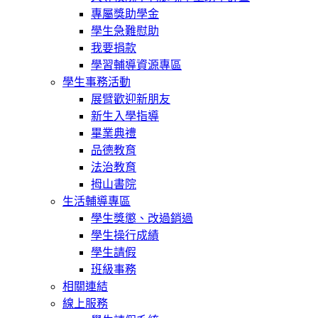
專屬獎助學金
學生急難慰助
我要捐款
學習輔導資源專區
學生事務活動
展臂歡迎新朋友
新生入學指導
畢業典禮
品德教育
法治教育
拇山書院
生活輔導專區
學生獎懲、改過銷過
學生操行成績
學生請假
班級事務
相關連結
線上服務