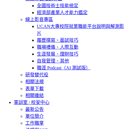
全國技術士技能檢定
經濟部產業人才能力鑑定
線上影音專區
UCAN大專校院就業職能平台說明與解測影
片
履歷撰寫、面試技巧
職場禮儀、人際互動
生涯發展、理財技巧
自我管理、其他
職涯 Podcast（AI 測試版）
研發替代役
相關法規
表單下載
相關連結
軍訓室 / 校安中心
最新公告
單位簡介
工作職掌