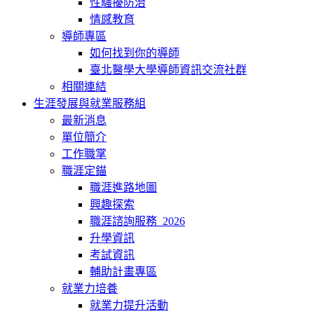
性騷擾防治
情感教育
導師專區
如何找到你的導師
臺北醫學大學導師資訊交流社群
相關連結
生涯發展與就業服務組
最新消息
單位簡介
工作職掌
職涯定錨
職涯進路地圖
興趣探索
職涯諮詢服務_2026
升學資訊
考試資訊
輔助計畫專區
就業力培養
就業力提升活動