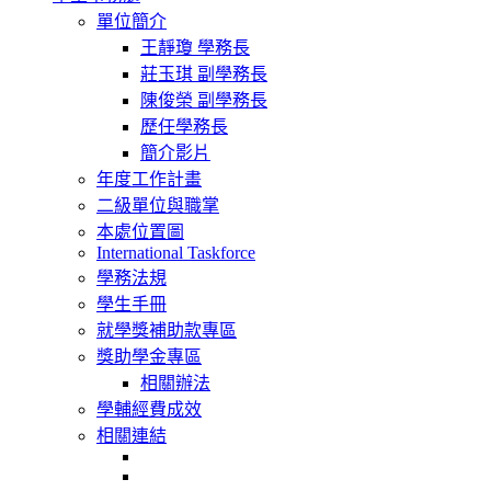
navigation
單位簡介
王靜瓊 學務長
莊玉琪 副學務長
陳俊榮 副學務長
歷任學務長
簡介影片
年度工作計畫
二級單位與職掌
本處位置圖
International Taskforce
學務法規
學生手冊
就學獎補助款專區
獎助學金專區
相關辦法
學輔經費成效
相關連結