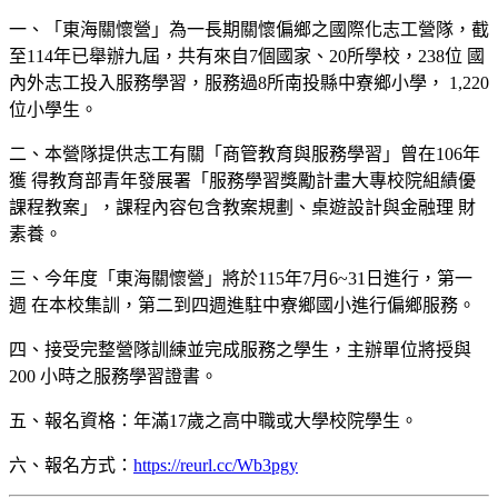
一、「東海關懷營」為一長期關懷偏鄉之國際化志工營隊，截
至114年已舉辦九屆，共有來自7個國家、20所學校，238位 國
內外志工投入服務學習，服務過8所南投縣中寮鄉小學， 1,220
位小學生。
二、本營隊提供志工有關「商管教育與服務學習」曾在106年
獲 得教育部青年發展署「服務學習獎勵計畫大專校院組績優
課程教案」，課程內容包含教案規劃、桌遊設計與金融理 財
素養。
三、今年度「東海關懷營」將於115年7月6~31日進行，第一
週 在本校集訓，第二到四週進駐中寮鄉國小進行偏鄉服務。
四、接受完整營隊訓練並完成服務之學生，主辦單位將授與
200 小時之服務學習證書。
五、報名資格：年滿17歲之高中職或大學校院學生。
六、報名方式：
https://reurl.cc/Wb3pgy