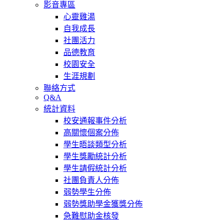
影音專區
心靈雞湯
自我成長
社團活力
品德教育
校園安全
生涯規劃
聯絡方式
Q&A
統計資料
校安通報事件分析
高關懷個案分佈
學生晤談類型分析
學生獎勵統計分析
學生請假統計分析
社團負責人分佈
弱勢學生分佈
弱勢獎助學金獲獎分佈
急難慰助金核發