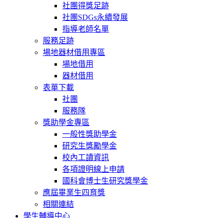
社團得獎足跡
社團SDGs永續發展
指導老師名單
服務足跡
場地器材借用專區
場地借用
器材借用
表單下載
社團
服務隊
獎助學金專區
一般性獎助學金
研究生獎勵學金
校內工讀資訊
各項證明線上申請
國科會博士生研究獎學金
應屆畢業生四育獎
相關連結
學生輔導中心