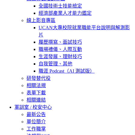
全國技術士技能檢定
經濟部產業人才能力鑑定
線上影音專區
UCAN大專校院就業職能平台說明與解測影
片
履歷撰寫、面試技巧
職場禮儀、人際互動
生涯發展、理財技巧
自我管理、其他
職涯 Podcast（AI 測試版）
研發替代役
相關法規
表單下載
相關連結
軍訓室 / 校安中心
最新公告
單位簡介
工作職掌