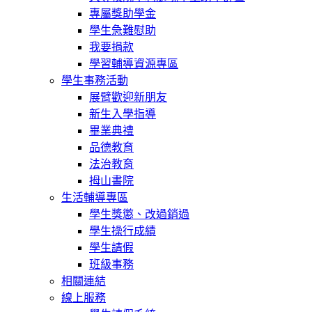
專屬獎助學金
學生急難慰助
我要捐款
學習輔導資源專區
學生事務活動
展臂歡迎新朋友
新生入學指導
畢業典禮
品德教育
法治教育
拇山書院
生活輔導專區
學生獎懲、改過銷過
學生操行成績
學生請假
班級事務
相關連結
線上服務