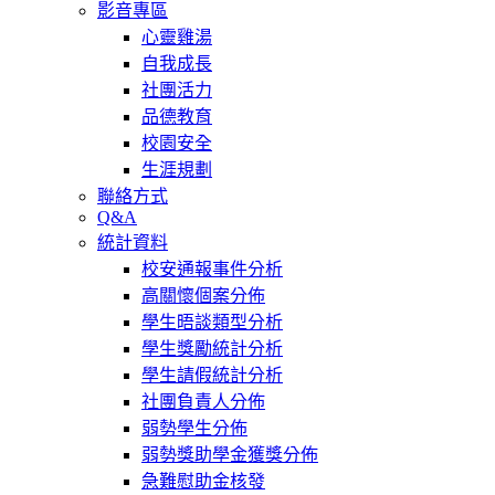
影音專區
心靈雞湯
自我成長
社團活力
品德教育
校園安全
生涯規劃
聯絡方式
Q&A
統計資料
校安通報事件分析
高關懷個案分佈
學生晤談類型分析
學生獎勵統計分析
學生請假統計分析
社團負責人分佈
弱勢學生分佈
弱勢獎助學金獲獎分佈
急難慰助金核發