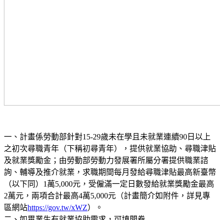
一、計畫係勞動部針對15-29歲未在學且未就業連續90日以上
之初次尋職青年（下稱初尋青年），提供就業協助、尋職津貼
及就業獎勵金；由勞動部勞動力發展署所屬分署提供職業諮
詢、輔導及推介就業，求職期間每月發給尋職津貼最高新臺幣
（以下同）1萬5,000元，受僱滿一定日數發給就業獎勵金最高
2萬元，兩項合計最高4萬5,000元（計畫簡介如附件，詳見專
區網站
https://gov.tw/xWZ
）。
二、如畢業生有就業協助需求，可填問卷