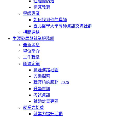
性騷擾防治
情感教育
導師專區
如何找到你的導師
臺北醫學大學導師資訊交流社群
相關連結
生涯發展與就業服務組
最新消息
單位簡介
工作職掌
職涯定錨
職涯進路地圖
興趣探索
職涯諮詢服務_2026
升學資訊
考試資訊
輔助計畫專區
就業力培養
就業力提升活動