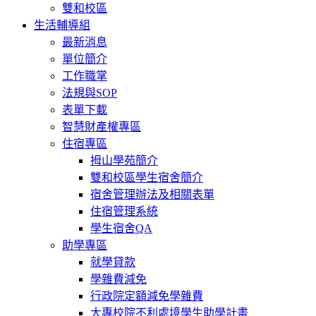
雙和校區
生活輔導組
最新消息
單位簡介
工作職掌
法規與SOP
表單下載
智慧財產權專區
住宿專區
拇山學苑簡介
雙和校區學生宿舍簡介
宿舍管理辦法及相關表單
住宿管理系統
學生宿舍QA
助學專區
就學貸款
學雜費減免
行政院定額減免學雜費
大專校院不利處境學生助學計畫