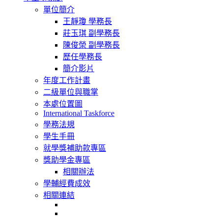
navigation
單位簡介
王靜瓊 學務長
莊玉琪 副學務長
陳俊榮 副學務長
歷任學務長
簡介影片
年度工作計畫
二級單位與職掌
本處位置圖
International Taskforce
學務法規
學生手冊
就學獎補助款專區
獎助學金專區
相關辦法
學輔經費成效
相關連結