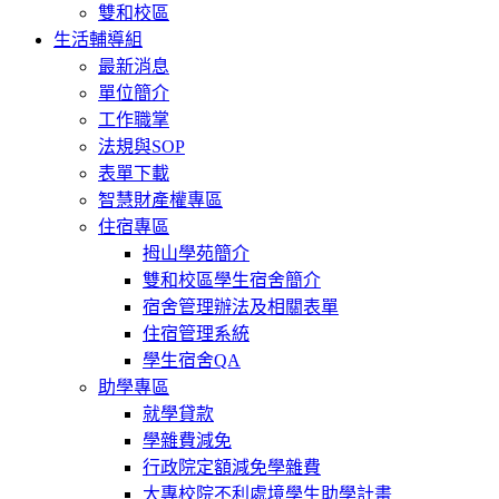
雙和校區
生活輔導組
最新消息
單位簡介
工作職掌
法規與SOP
表單下載
智慧財產權專區
住宿專區
拇山學苑簡介
雙和校區學生宿舍簡介
宿舍管理辦法及相關表單
住宿管理系統
學生宿舍QA
助學專區
就學貸款
學雜費減免
行政院定額減免學雜費
大專校院不利處境學生助學計畫