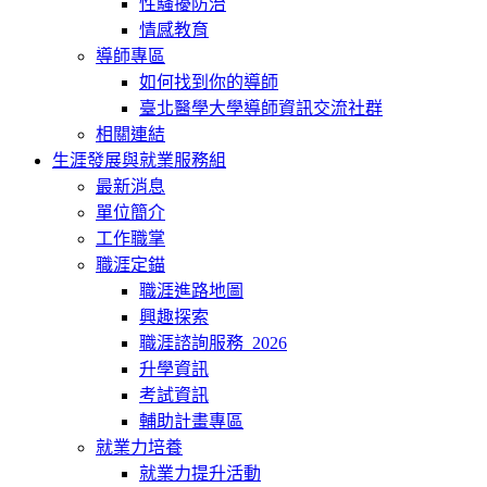
性騷擾防治
情感教育
導師專區
如何找到你的導師
臺北醫學大學導師資訊交流社群
相關連結
生涯發展與就業服務組
最新消息
單位簡介
工作職掌
職涯定錨
職涯進路地圖
興趣探索
職涯諮詢服務_2026
升學資訊
考試資訊
輔助計畫專區
就業力培養
就業力提升活動