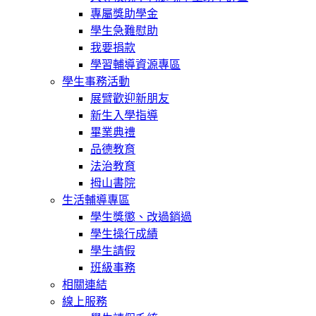
專屬獎助學金
學生急難慰助
我要捐款
學習輔導資源專區
學生事務活動
展臂歡迎新朋友
新生入學指導
畢業典禮
品德教育
法治教育
拇山書院
生活輔導專區
學生獎懲、改過銷過
學生操行成績
學生請假
班級事務
相關連結
線上服務