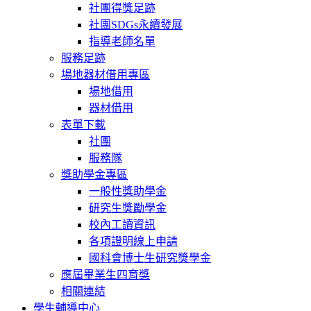
社團得獎足跡
社團SDGs永續發展
指導老師名單
服務足跡
場地器材借用專區
場地借用
器材借用
表單下載
社團
服務隊
獎助學金專區
一般性獎助學金
研究生獎勵學金
校內工讀資訊
各項證明線上申請
國科會博士生研究獎學金
應屆畢業生四育獎
相關連結
學生輔導中心