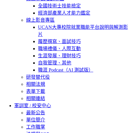
全國技術士技能檢定
經濟部產業人才能力鑑定
線上影音專區
UCAN大專校院就業職能平台說明與解測影
片
履歷撰寫、面試技巧
職場禮儀、人際互動
生涯發展、理財技巧
自我管理、其他
職涯 Podcast（AI 測試版）
研發替代役
相關法規
表單下載
相關連結
軍訓室 / 校安中心
最新公告
單位簡介
工作職掌