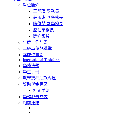
navigation
單位簡介
王靜瓊 學務長
莊玉琪 副學務長
陳俊榮 副學務長
歷任學務長
簡介影片
年度工作計畫
二級單位與職掌
本處位置圖
International Taskforce
學務法規
學生手冊
就學獎補助款專區
獎助學金專區
相關辦法
學輔經費成效
相關連結