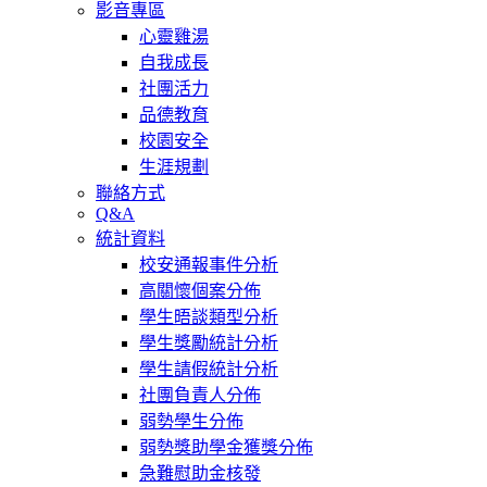
影音專區
心靈雞湯
自我成長
社團活力
品德教育
校園安全
生涯規劃
聯絡方式
Q&A
統計資料
校安通報事件分析
高關懷個案分佈
學生晤談類型分析
學生獎勵統計分析
學生請假統計分析
社團負責人分佈
弱勢學生分佈
弱勢獎助學金獲獎分佈
急難慰助金核發