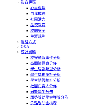
影音專區
心靈雞湯
自我成長
社團活力
品德教育
校園安全
生涯規劃
聯絡方式
Q&A
統計資料
校安通報事件分析
高關懷個案分佈
學生晤談類型分析
學生獎勵統計分析
學生請假統計分析
社團負責人分佈
弱勢學生分佈
弱勢獎助學金獲獎分佈
急難慰助金核發