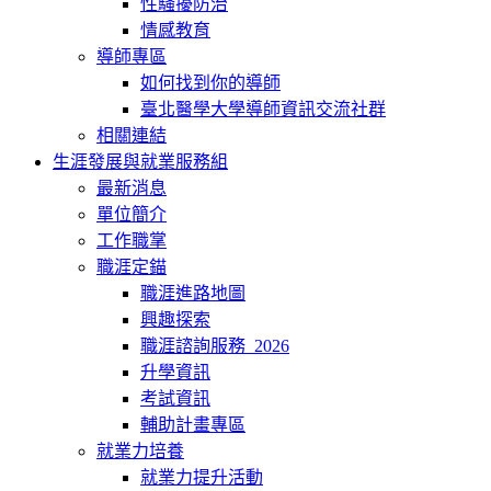
性騷擾防治
情感教育
導師專區
如何找到你的導師
臺北醫學大學導師資訊交流社群
相關連結
生涯發展與就業服務組
最新消息
單位簡介
工作職掌
職涯定錨
職涯進路地圖
興趣探索
職涯諮詢服務_2026
升學資訊
考試資訊
輔助計畫專區
就業力培養
就業力提升活動