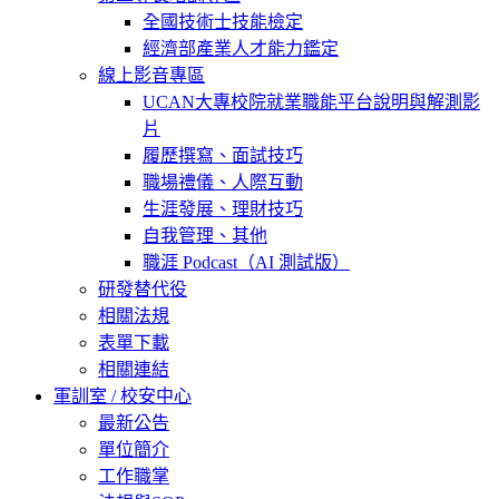
全國技術士技能檢定
經濟部產業人才能力鑑定
線上影音專區
UCAN大專校院就業職能平台說明與解測影
片
履歷撰寫、面試技巧
職場禮儀、人際互動
生涯發展、理財技巧
自我管理、其他
職涯 Podcast（AI 測試版）
研發替代役
相關法規
表單下載
相關連結
軍訓室 / 校安中心
最新公告
單位簡介
工作職掌