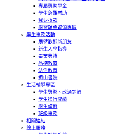
專屬獎助學金
學生急難慰助
我要捐款
學習輔導資源專區
學生事務活動
展臂歡迎新朋友
新生入學指導
畢業典禮
品德教育
法治教育
拇山書院
生活輔導專區
學生獎懲、改過銷過
學生操行成績
學生請假
班級事務
相關連結
線上服務