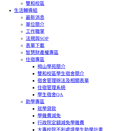
雙和校區
生活輔導組
最新消息
單位簡介
工作職掌
法規與SOP
表單下載
智慧財產權專區
住宿專區
拇山學苑簡介
雙和校區學生宿舍簡介
宿舍管理辦法及相關表單
住宿管理系統
學生宿舍QA
助學專區
就學貸款
學雜費減免
行政院定額減免學雜費
大專校院不利處境學生助學計畫