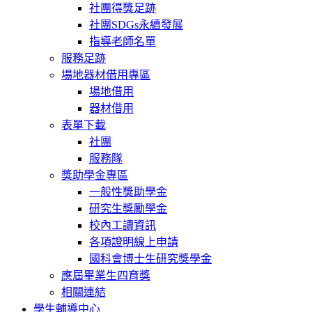
社團得獎足跡
社團SDGs永續發展
指導老師名單
服務足跡
場地器材借用專區
場地借用
器材借用
表單下載
社團
服務隊
獎助學金專區
一般性獎助學金
研究生獎勵學金
校內工讀資訊
各項證明線上申請
國科會博士生研究獎學金
應屆畢業生四育獎
相關連結
學生輔導中心