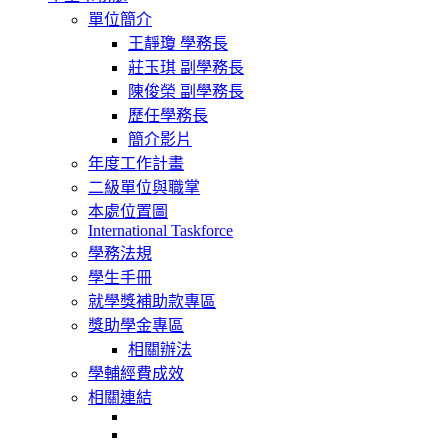
navigation
單位簡介
王靜瓊 學務長
莊玉琪 副學務長
陳俊榮 副學務長
歷任學務長
簡介影片
年度工作計畫
二級單位與職掌
本處位置圖
International Taskforce
學務法規
學生手冊
就學獎補助款專區
獎助學金專區
相關辦法
學輔經費成效
相關連結