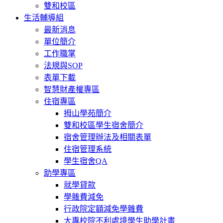
雙和校區
生活輔導組
最新消息
單位簡介
工作職掌
法規與SOP
表單下載
智慧財產權專區
住宿專區
拇山學苑簡介
雙和校區學生宿舍簡介
宿舍管理辦法及相關表單
住宿管理系統
學生宿舍QA
助學專區
就學貸款
學雜費減免
行政院定額減免學雜費
大專校院不利處境學生助學計畫