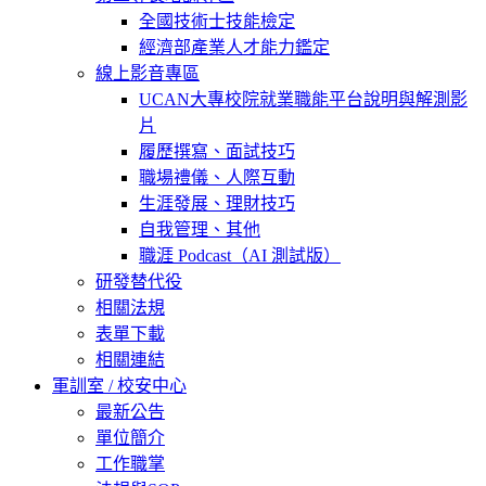
全國技術士技能檢定
經濟部產業人才能力鑑定
線上影音專區
UCAN大專校院就業職能平台說明與解測影
片
履歷撰寫、面試技巧
職場禮儀、人際互動
生涯發展、理財技巧
自我管理、其他
職涯 Podcast（AI 測試版）
研發替代役
相關法規
表單下載
相關連結
軍訓室 / 校安中心
最新公告
單位簡介
工作職掌