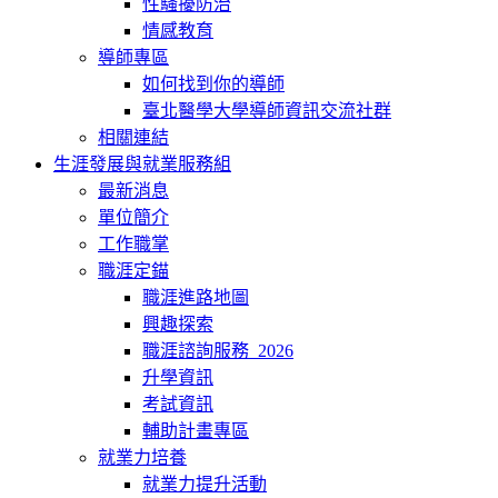
性騷擾防治
情感教育
導師專區
如何找到你的導師
臺北醫學大學導師資訊交流社群
相關連結
生涯發展與就業服務組
最新消息
單位簡介
工作職掌
職涯定錨
職涯進路地圖
興趣探索
職涯諮詢服務_2026
升學資訊
考試資訊
輔助計畫專區
就業力培養
就業力提升活動