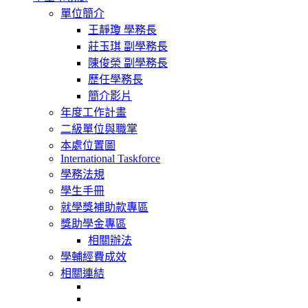
navigation
單位簡介
王靜瓊 學務長
莊玉琪 副學務長
陳俊榮 副學務長
歷任學務長
簡介影片
年度工作計畫
二級單位與職掌
本處位置圖
International Taskforce
學務法規
學生手冊
就學獎補助款專區
獎助學金專區
相關辦法
學輔經費成效
相關連結