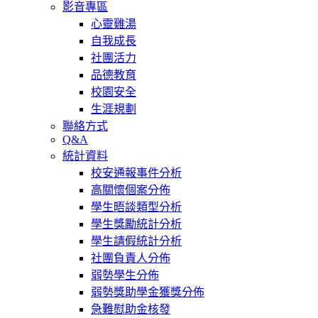
影音專區
心靈雞湯
自我成長
社團活力
品德教育
校園安全
生涯規劃
聯絡方式
Q&A
統計資料
校安通報事件分析
高關懷個案分佈
學生晤談類型分析
學生獎勵統計分析
學生請假統計分析
社團負責人分佈
弱勢學生分佈
弱勢獎助學金獲獎分佈
急難慰助金核發