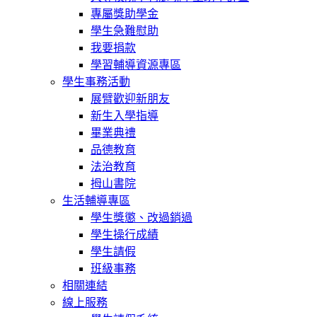
專屬獎助學金
學生急難慰助
我要捐款
學習輔導資源專區
學生事務活動
展臂歡迎新朋友
新生入學指導
畢業典禮
品德教育
法治教育
拇山書院
生活輔導專區
學生獎懲、改過銷過
學生操行成績
學生請假
班級事務
相關連結
線上服務