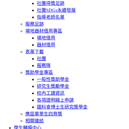
社團得獎足跡
社團SDGs永續發展
指導老師名單
服務足跡
場地器材借用專區
場地借用
器材借用
表單下載
社團
服務隊
獎助學金專區
一般性獎助學金
研究生獎勵學金
校內工讀資訊
各項證明線上申請
國科會博士生研究獎學金
應屆畢業生四育獎
相關連結
學生輔導中心