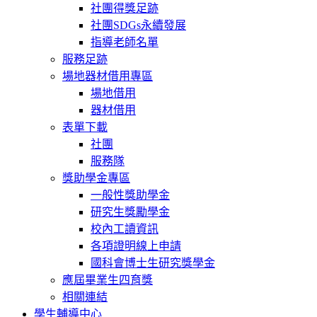
社團得獎足跡
社團SDGs永續發展
指導老師名單
服務足跡
場地器材借用專區
場地借用
器材借用
表單下載
社團
服務隊
獎助學金專區
一般性獎助學金
研究生獎勵學金
校內工讀資訊
各項證明線上申請
國科會博士生研究獎學金
應屆畢業生四育獎
相關連結
學生輔導中心