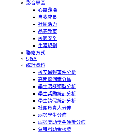
影音專區
心靈雞湯
自我成長
社團活力
品德教育
校園安全
生涯規劃
聯絡方式
Q&A
統計資料
校安通報事件分析
高關懷個案分佈
學生晤談類型分析
學生獎勵統計分析
學生請假統計分析
社團負責人分佈
弱勢學生分佈
弱勢獎助學金獲獎分佈
急難慰助金核發