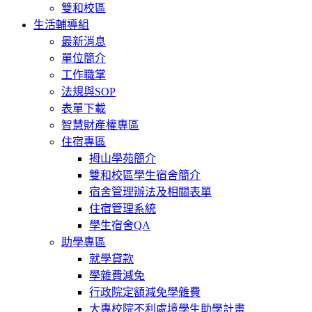
雙和校區
生活輔導組
最新消息
單位簡介
工作職掌
法規與SOP
表單下載
智慧財產權專區
住宿專區
拇山學苑簡介
雙和校區學生宿舍簡介
宿舍管理辦法及相關表單
住宿管理系統
學生宿舍QA
助學專區
就學貸款
學雜費減免
行政院定額減免學雜費
大專校院不利處境學生助學計畫