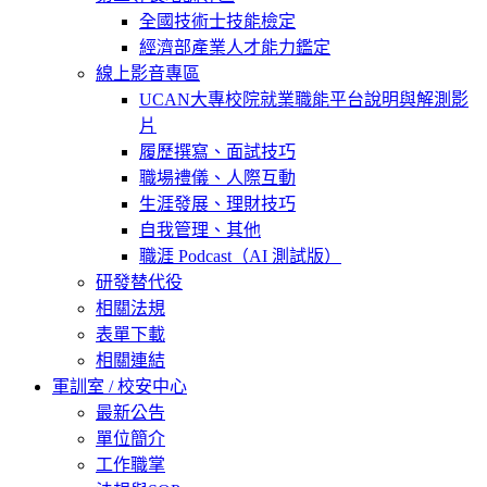
全國技術士技能檢定
經濟部產業人才能力鑑定
線上影音專區
UCAN大專校院就業職能平台說明與解測影
片
履歷撰寫、面試技巧
職場禮儀、人際互動
生涯發展、理財技巧
自我管理、其他
職涯 Podcast（AI 測試版）
研發替代役
相關法規
表單下載
相關連結
軍訓室 / 校安中心
最新公告
單位簡介
工作職掌