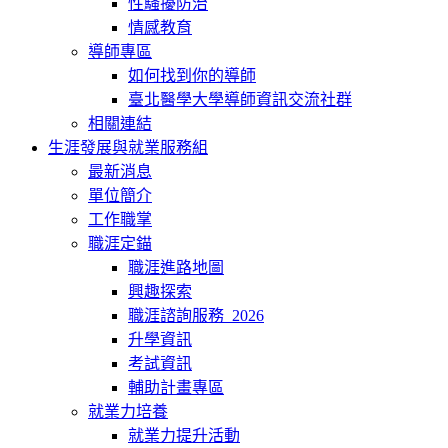
性騷擾防治
情感教育
導師專區
如何找到你的導師
臺北醫學大學導師資訊交流社群
相關連結
生涯發展與就業服務組
最新消息
單位簡介
工作職掌
職涯定錨
職涯進路地圖
興趣探索
職涯諮詢服務_2026
升學資訊
考試資訊
輔助計畫專區
就業力培養
就業力提升活動