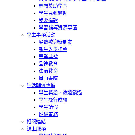
專屬獎助學金
學生急難慰助
我要捐款
學習輔導資源專區
學生事務活動
展臂歡迎新朋友
新生入學指導
畢業典禮
品德教育
法治教育
拇山書院
生活輔導專區
學生獎懲、改過銷過
學生操行成績
學生請假
班級事務
相關連結
線上服務