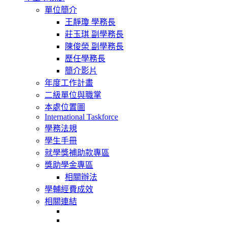
navigation
單位簡介
王靜瓊 學務長
莊玉琪 副學務長
陳俊榮 副學務長
歷任學務長
簡介影片
年度工作計畫
二級單位與職掌
本處位置圖
International Taskforce
學務法規
學生手冊
就學獎補助款專區
獎助學金專區
相關辦法
學輔經費成效
相關連結