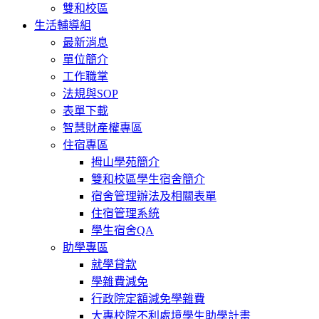
雙和校區
生活輔導組
最新消息
單位簡介
工作職掌
法規與SOP
表單下載
智慧財產權專區
住宿專區
拇山學苑簡介
雙和校區學生宿舍簡介
宿舍管理辦法及相關表單
住宿管理系統
學生宿舍QA
助學專區
就學貸款
學雜費減免
行政院定額減免學雜費
大專校院不利處境學生助學計畫