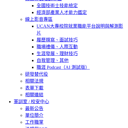
全國技術士技能檢定
經濟部產業人才能力鑑定
線上影音專區
UCAN大專校院就業職能平台說明與解測影
片
履歷撰寫、面試技巧
職場禮儀、人際互動
生涯發展、理財技巧
自我管理、其他
職涯 Podcast（AI 測試版）
研發替代役
相關法規
表單下載
相關連結
軍訓室 / 校安中心
最新公告
單位簡介
工作職掌