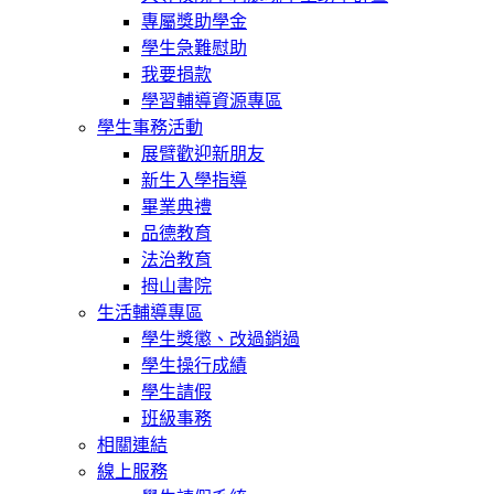
專屬獎助學金
學生急難慰助
我要捐款
學習輔導資源專區
學生事務活動
展臂歡迎新朋友
新生入學指導
畢業典禮
品德教育
法治教育
拇山書院
生活輔導專區
學生獎懲、改過銷過
學生操行成績
學生請假
班級事務
相關連結
線上服務