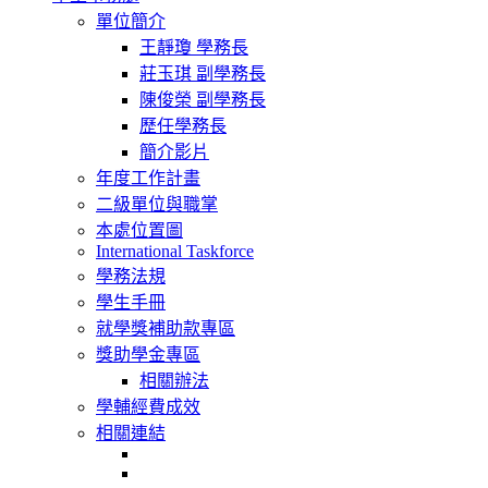
navigation
單位簡介
王靜瓊 學務長
莊玉琪 副學務長
陳俊榮 副學務長
歷任學務長
簡介影片
年度工作計畫
二級單位與職掌
本處位置圖
International Taskforce
學務法規
學生手冊
就學獎補助款專區
獎助學金專區
相關辦法
學輔經費成效
相關連結