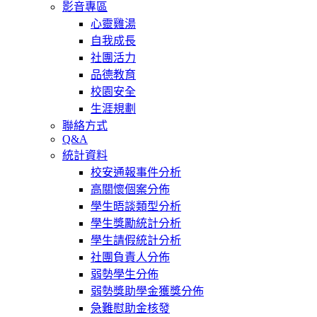
影音專區
心靈雞湯
自我成長
社團活力
品德教育
校園安全
生涯規劃
聯絡方式
Q&A
統計資料
校安通報事件分析
高關懷個案分佈
學生晤談類型分析
學生獎勵統計分析
學生請假統計分析
社團負責人分佈
弱勢學生分佈
弱勢獎助學金獲獎分佈
急難慰助金核發