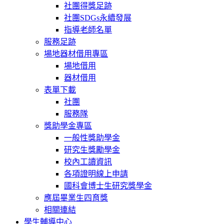
社團得獎足跡
社團SDGs永續發展
指導老師名單
服務足跡
場地器材借用專區
場地借用
器材借用
表單下載
社團
服務隊
獎助學金專區
一般性獎助學金
研究生獎勵學金
校內工讀資訊
各項證明線上申請
國科會博士生研究獎學金
應屆畢業生四育獎
相關連結
學生輔導中心