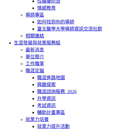
性騷擾防治
情感教育
導師專區
如何找到你的導師
臺北醫學大學導師資訊交流社群
相關連結
生涯發展與就業服務組
最新消息
單位簡介
工作職掌
職涯定錨
職涯進路地圖
興趣探索
職涯諮詢服務_2026
升學資訊
考試資訊
輔助計畫專區
就業力培養
就業力提升活動