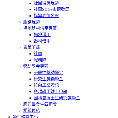
社團得獎足跡
社團SDGs永續發展
指導老師名單
服務足跡
場地器材借用專區
場地借用
器材借用
表單下載
社團
服務隊
獎助學金專區
一般性獎助學金
研究生獎勵學金
校內工讀資訊
各項證明線上申請
國科會博士生研究獎學金
應屆畢業生四育獎
相關連結
學生輔導中心