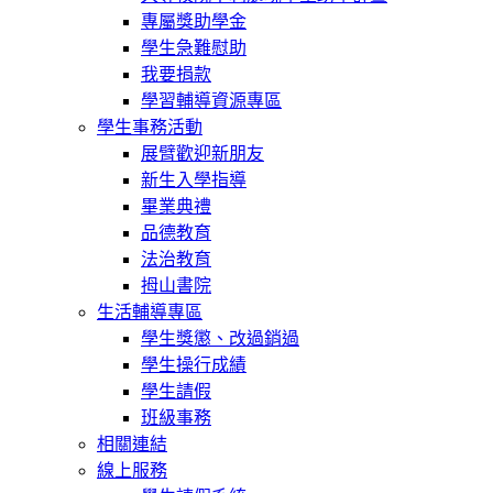
專屬獎助學金
學生急難慰助
我要捐款
學習輔導資源專區
學生事務活動
展臂歡迎新朋友
新生入學指導
畢業典禮
品德教育
法治教育
拇山書院
生活輔導專區
學生獎懲、改過銷過
學生操行成績
學生請假
班級事務
相關連結
線上服務