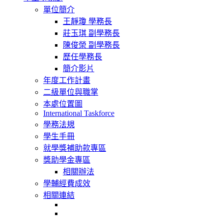
navigation
單位簡介
王靜瓊 學務長
莊玉琪 副學務長
陳俊榮 副學務長
歷任學務長
簡介影片
年度工作計畫
二級單位與職掌
本處位置圖
International Taskforce
學務法規
學生手冊
就學獎補助款專區
獎助學金專區
相關辦法
學輔經費成效
相關連結