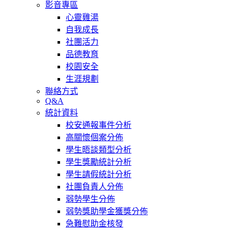
影音專區
心靈雞湯
自我成長
社團活力
品德教育
校園安全
生涯規劃
聯絡方式
Q&A
統計資料
校安通報事件分析
高關懷個案分佈
學生晤談類型分析
學生獎勵統計分析
學生請假統計分析
社團負責人分佈
弱勢學生分佈
弱勢獎助學金獲獎分佈
急難慰助金核發