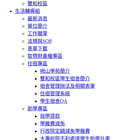
雙和校區
生活輔導組
最新消息
單位簡介
工作職掌
法規與SOP
表單下載
智慧財產權專區
住宿專區
拇山學苑簡介
雙和校區學生宿舍簡介
宿舍管理辦法及相關表單
住宿管理系統
學生宿舍QA
助學專區
就學貸款
學雜費減免
行政院定額減免學雜費
大專校院不利處境學生助學計畫