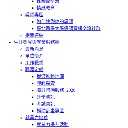
性騷擾防治
情感教育
導師專區
如何找到你的導師
臺北醫學大學導師資訊交流社群
相關連結
生涯發展與就業服務組
最新消息
單位簡介
工作職掌
職涯定錨
職涯進路地圖
興趣探索
職涯諮詢服務_2026
升學資訊
考試資訊
輔助計畫專區
就業力培養
就業力提升活動