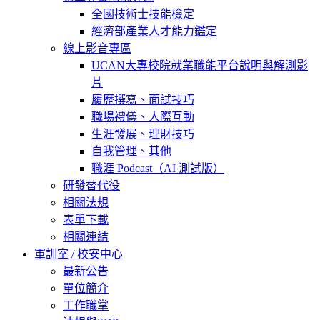
全國技術士技能檢定
經濟部產業人才能力鑑定
線上影音專區
UCAN大專校院就業職能平台說明與解測影
片
履歷撰寫、面試技巧
職場禮儀、人際互動
生涯發展、理財技巧
自我管理、其他
職涯 Podcast（AI 測試版）
研發替代役
相關法規
表單下載
相關連結
軍訓室 / 校安中心
最新公告
單位簡介
工作職掌