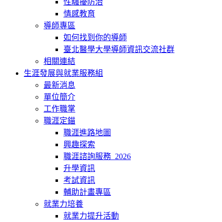
性騷擾防治
情感教育
導師專區
如何找到你的導師
臺北醫學大學導師資訊交流社群
相關連結
生涯發展與就業服務組
最新消息
單位簡介
工作職掌
職涯定錨
職涯進路地圖
興趣探索
職涯諮詢服務_2026
升學資訊
考試資訊
輔助計畫專區
就業力培養
就業力提升活動