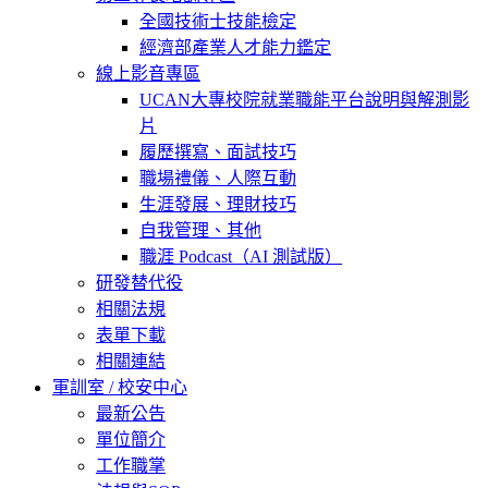
全國技術士技能檢定
經濟部產業人才能力鑑定
線上影音專區
UCAN大專校院就業職能平台說明與解測影
片
履歷撰寫、面試技巧
職場禮儀、人際互動
生涯發展、理財技巧
自我管理、其他
職涯 Podcast（AI 測試版）
研發替代役
相關法規
表單下載
相關連結
軍訓室 / 校安中心
最新公告
單位簡介
工作職掌