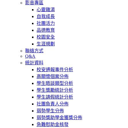
影音專區
心靈雞湯
自我成長
社團活力
品德教育
校園安全
生涯規劃
聯絡方式
Q&A
統計資料
校安通報事件分析
高關懷個案分佈
學生晤談類型分析
學生獎勵統計分析
學生請假統計分析
社團負責人分佈
弱勢學生分佈
弱勢獎助學金獲獎分佈
急難慰助金核發