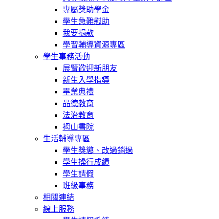
專屬獎助學金
學生急難慰助
我要捐款
學習輔導資源專區
學生事務活動
展臂歡迎新朋友
新生入學指導
畢業典禮
品德教育
法治教育
拇山書院
生活輔導專區
學生獎懲、改過銷過
學生操行成績
學生請假
班級事務
相關連結
線上服務