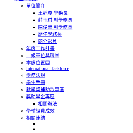
navigation
單位簡介
王靜瓊 學務長
莊玉琪 副學務長
陳俊榮 副學務長
歷任學務長
簡介影片
年度工作計畫
二級單位與職掌
本處位置圖
International Taskforce
學務法規
學生手冊
就學獎補助款專區
獎助學金專區
相關辦法
學輔經費成效
相關連結