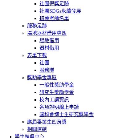
社團得獎足跡
社團SDGs永續發展
指導老師名單
服務足跡
場地器材借用專區
場地借用
器材借用
表單下載
社團
服務隊
獎助學金專區
一般性獎助學金
研究生獎勵學金
校內工讀資訊
各項證明線上申請
國科會博士生研究獎學金
應屆畢業生四育獎
相關連結
學生輔導中心