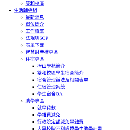
雙和校區
生活輔導組
最新消息
單位簡介
工作職掌
法規與SOP
表單下載
智慧財產權專區
住宿專區
拇山學苑簡介
雙和校區學生宿舍簡介
宿舍管理辦法及相關表單
住宿管理系統
學生宿舍QA
助學專區
就學貸款
學雜費減免
行政院定額減免學雜費
大專校院不利處境學生助學計畫