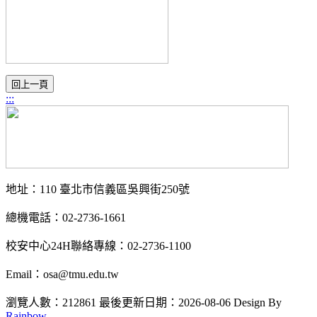
:::
地址：110 臺北市信義區吳興街250號
總機電話：02-2736-1661
校安中心24H聯絡專線：02-2736-1100
Email：osa@tmu.edu.tw
瀏覽人數：212861
最後更新日期：2026-08-06
Design By
Rainbow