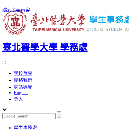
跳到主要內容
臺北醫學大學 學務處
:::
學校首頁
聯絡我們
網站導覽
English
登入
Toggle
學生事務處