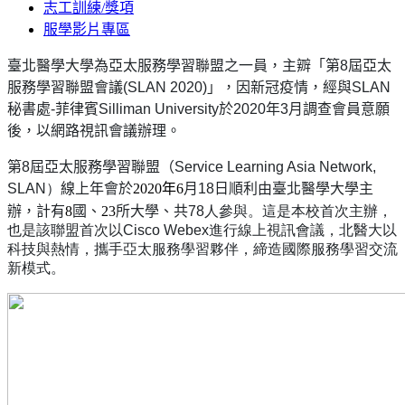
志工訓練/獎項
服學影片專區
臺北醫學大學為亞太服務學習聯盟之一員，主辧「第8屆亞太
服務學習聯盟會議(SLAN 2020)」，因新冠疫情，經與SLAN
秘書處-菲律賓Silliman University於2020年3月調查會員意願
後，以網路視訊會議辦理。
第
8
屆亞太服務學習聯盟（
Service Learning Asia Network,
SLAN
）
線上年會
於
2020年6
月
18
日順利由
臺北醫學大學
主
辦
，計有
8
國
、
23
所大學、共
78
人參與。這是本校首次主辦，
也是該聯盟首次以
Cisco Webex進行線上視訊會議，北醫大以
科技與熱情，攜手亞太服務學習夥伴，締造國際服務學習交流
新模式。