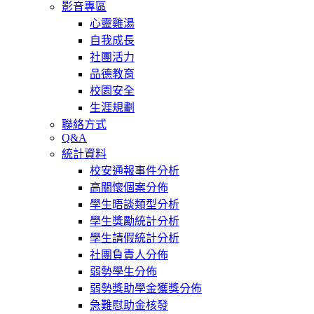
影音專區
心靈雞湯
自我成長
社團活力
品德教育
校園安全
生涯規劃
聯絡方式
Q&A
統計資料
校安通報事件分析
高關懷個案分佈
學生晤談類型分析
學生獎勵統計分析
學生請假統計分析
社團負責人分佈
弱勢學生分佈
弱勢獎助學金獲獎分佈
急難慰助金核發