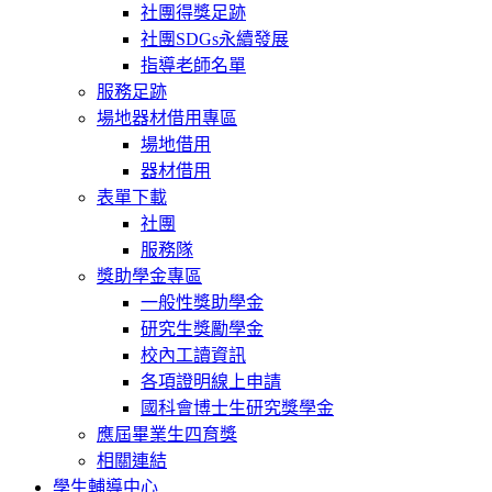
社團得獎足跡
社團SDGs永續發展
指導老師名單
服務足跡
場地器材借用專區
場地借用
器材借用
表單下載
社團
服務隊
獎助學金專區
一般性獎助學金
研究生獎勵學金
校內工讀資訊
各項證明線上申請
國科會博士生研究獎學金
應屆畢業生四育獎
相關連結
學生輔導中心