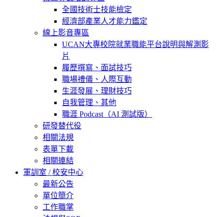
全國技術士技能檢定
經濟部產業人才能力鑑定
線上影音專區
UCAN大專校院就業職能平台說明與解測影
片
履歷撰寫、面試技巧
職場禮儀、人際互動
生涯發展、理財技巧
自我管理、其他
職涯 Podcast（AI 測試版）
研發替代役
相關法規
表單下載
相關連結
軍訓室 / 校安中心
最新公告
單位簡介
工作職掌