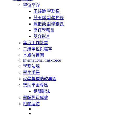
navigation
單位簡介
王靜瓊 學務長
莊玉琪 副學務長
陳俊榮 副學務長
歷任學務長
簡介影片
年度工作計畫
二級單位與職掌
本處位置圖
International Taskforce
學務法規
學生手冊
就學獎補助款專區
獎助學金專區
相關辦法
學輔經費成效
相關連結