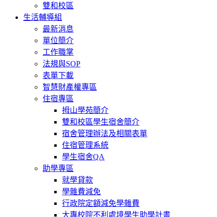
雙和校區
生活輔導組
最新消息
單位簡介
工作職掌
法規與SOP
表單下載
智慧財產權專區
住宿專區
拇山學苑簡介
雙和校區學生宿舍簡介
宿舍管理辦法及相關表單
住宿管理系統
學生宿舍QA
助學專區
就學貸款
學雜費減免
行政院定額減免學雜費
大專校院不利處境學生助學計畫