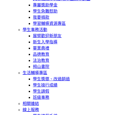
專屬獎助學金
學生急難慰助
我要捐款
學習輔導資源專區
學生事務活動
展臂歡迎新朋友
新生入學指導
畢業典禮
品德教育
法治教育
拇山書院
生活輔導專區
學生獎懲、改過銷過
學生操行成績
學生請假
班級事務
相關連結
線上服務