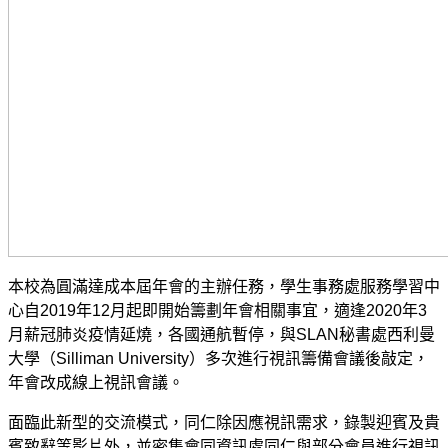
本校為圓滿達成本屆年會的主辦任務，學生事務處服務學習中
心自2019年12月起即開始籌劃年會相關事宜，適逢2020年3
月薪冠肺炎疫情延燒，各國通航暫停，與SLAN
秘書處
西利曼
大學（Silliman University
）
多次進行視訊籌備會議後敲定，
年會改成線上視訊會議。
面臨此新型的交流模式，同仁除因應視訊需求，錄製迎賓及貴
賓致辭等影片外，並密集會同資訊處同仁與部分會員進行視訊