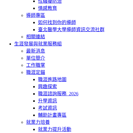
性騷擾防治
情感教育
導師專區
如何找到你的導師
臺北醫學大學導師資訊交流社群
相關連結
生涯發展與就業服務組
最新消息
單位簡介
工作職掌
職涯定錨
職涯進路地圖
興趣探索
職涯諮詢服務_2026
升學資訊
考試資訊
輔助計畫專區
就業力培養
就業力提升活動