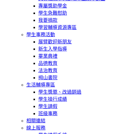
專屬獎助學金
學生急難慰助
我要捐款
學習輔導資源專區
學生事務活動
展臂歡迎新朋友
新生入學指導
畢業典禮
品德教育
法治教育
拇山書院
生活輔導專區
學生獎懲、改過銷過
學生操行成績
學生請假
班級事務
相關連結
線上服務