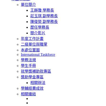
navigation
單位簡介
王靜瓊 學務長
莊玉琪 副學務長
陳俊榮 副學務長
歷任學務長
簡介影片
年度工作計畫
二級單位與職掌
本處位置圖
International Taskforce
學務法規
學生手冊
就學獎補助款專區
獎助學金專區
相關辦法
學輔經費成效
相關連結