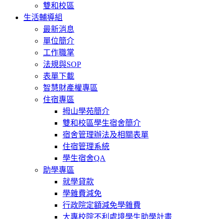
雙和校區
生活輔導組
最新消息
單位簡介
工作職掌
法規與SOP
表單下載
智慧財產權專區
住宿專區
拇山學苑簡介
雙和校區學生宿舍簡介
宿舍管理辦法及相關表單
住宿管理系統
學生宿舍QA
助學專區
就學貸款
學雜費減免
行政院定額減免學雜費
大專校院不利處境學生助學計畫