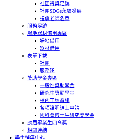
社團得獎足跡
社團SDGs永續發展
指導老師名單
服務足跡
場地器材借用專區
場地借用
器材借用
表單下載
社團
服務隊
獎助學金專區
一般性獎助學金
研究生獎勵學金
校內工讀資訊
各項證明線上申請
國科會博士生研究獎學金
應屆畢業生四育獎
相關連結
學生輔導中心