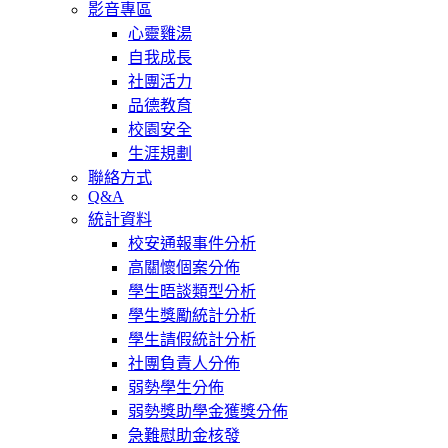
影音專區
心靈雞湯
自我成長
社團活力
品德教育
校園安全
生涯規劃
聯絡方式
Q&A
統計資料
校安通報事件分析
高關懷個案分佈
學生晤談類型分析
學生獎勵統計分析
學生請假統計分析
社團負責人分佈
弱勢學生分佈
弱勢獎助學金獲獎分佈
急難慰助金核發