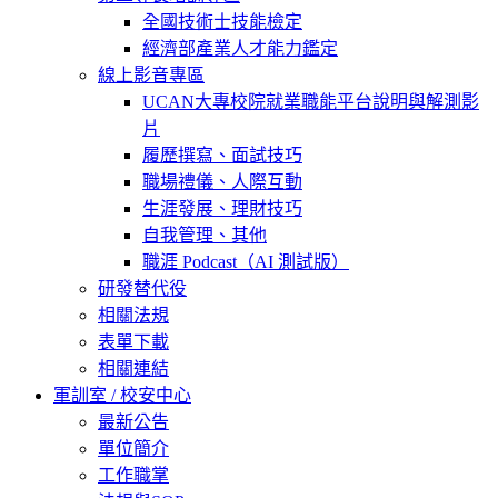
全國技術士技能檢定
經濟部產業人才能力鑑定
線上影音專區
UCAN大專校院就業職能平台說明與解測影
片
履歷撰寫、面試技巧
職場禮儀、人際互動
生涯發展、理財技巧
自我管理、其他
職涯 Podcast（AI 測試版）
研發替代役
相關法規
表單下載
相關連結
軍訓室 / 校安中心
最新公告
單位簡介
工作職掌