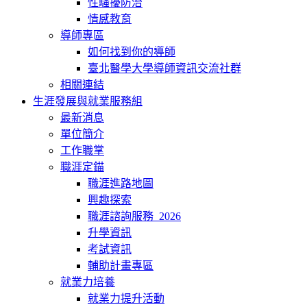
性騷擾防治
情感教育
導師專區
如何找到你的導師
臺北醫學大學導師資訊交流社群
相關連結
生涯發展與就業服務組
最新消息
單位簡介
工作職掌
職涯定錨
職涯進路地圖
興趣探索
職涯諮詢服務_2026
升學資訊
考試資訊
輔助計畫專區
就業力培養
就業力提升活動