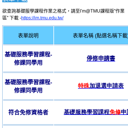
欲查詢基礎服學課程作業之格式，請至
I'm@TMU
課程版”作業
區”
下載
-
https://im.tmu.edu.tw/
表單說明
表單名稱
(
點選名稱下載
基礎服務學習課程
-
停修申請書
修課同學用
基礎服務學習課程
-
特殊
加退選申請表
修課同學用
基礎服務學習課程
免修
申
符合免修資格者