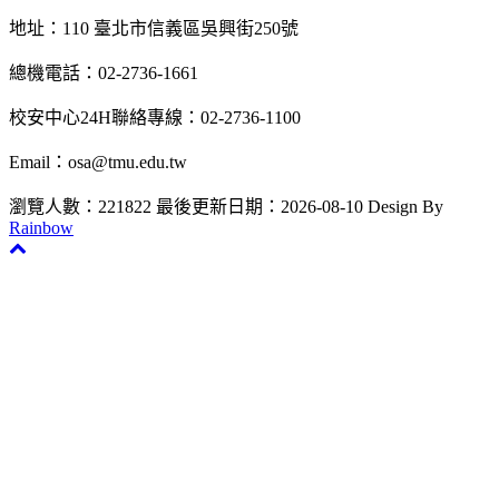
地址：110 臺北市信義區吳興街250號
總機電話：02-2736-1661
校安中心24H聯絡專線：02-2736-1100
Email：osa@tmu.edu.tw
瀏覽人數：221822
最後更新日期：2026-08-10
Design By
Rainbow