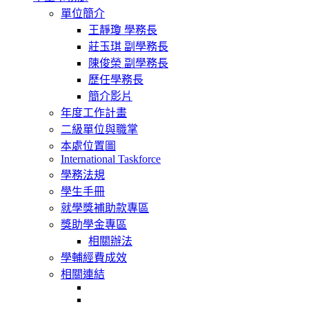
navigation
單位簡介
王靜瓊 學務長
莊玉琪 副學務長
陳俊榮 副學務長
歷任學務長
簡介影片
年度工作計畫
二級單位與職掌
本處位置圖
International Taskforce
學務法規
學生手冊
就學獎補助款專區
獎助學金專區
相關辦法
學輔經費成效
相關連結