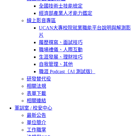
全國技術士技能檢定
經濟部產業人才能力鑑定
線上影音專區
UCAN大專校院就業職能平台說明與解測影
片
履歷撰寫、面試技巧
職場禮儀、人際互動
生涯發展、理財技巧
自我管理、其他
職涯 Podcast（AI 測試版）
研發替代役
相關法規
表單下載
相關連結
軍訓室 / 校安中心
最新公告
單位簡介
工作職掌