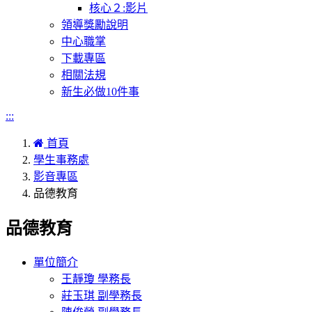
核心２:影片
領導獎勵說明
中心職掌
下載專區
相關法規
新生必做10件事
:::
首頁
學生事務處
影音專區
品德教育
品德教育
單位簡介
王靜瓊 學務長
莊玉琪 副學務長