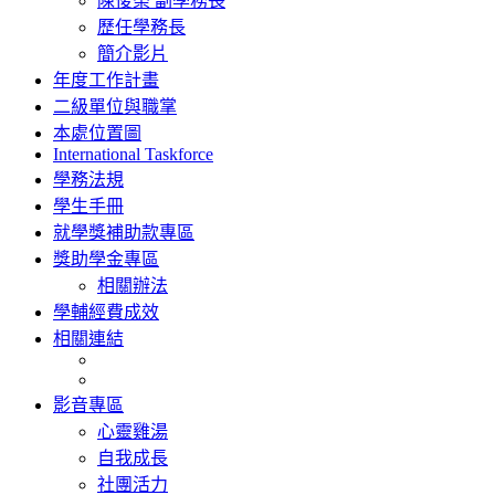
陳俊榮 副學務長
歷任學務長
簡介影片
年度工作計畫
二級單位與職掌
本處位置圖
International Taskforce
學務法規
學生手冊
就學獎補助款專區
獎助學金專區
相關辦法
學輔經費成效
相關連結
影音專區
心靈雞湯
自我成長
社團活力