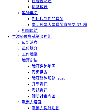
性騷擾防治
情感教育
導師專區
如何找到你的導師
臺北醫學大學導師資訊交流社群
相關連結
生涯發展與就業服務組
最新消息
單位簡介
工作職掌
職涯定錨
職涯進路地圖
興趣探索
職涯諮詢服務_2026
升學資訊
考試資訊
輔助計畫專區
就業力培養
就業力提升活動