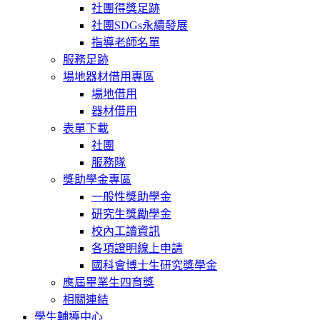
社團得獎足跡
社團SDGs永續發展
指導老師名單
服務足跡
場地器材借用專區
場地借用
器材借用
表單下載
社團
服務隊
獎助學金專區
一般性獎助學金
研究生獎勵學金
校內工讀資訊
各項證明線上申請
國科會博士生研究獎學金
應屆畢業生四育獎
相關連結
學生輔導中心