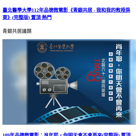
臺北醫學大學112年品德微電影《青銀共居 - 我和我的教授房
東》(完整版)
置頂
熱門
青銀共居議題
109年品德微電影：肖年耶，你明天會不會再來(完整版)
置頂