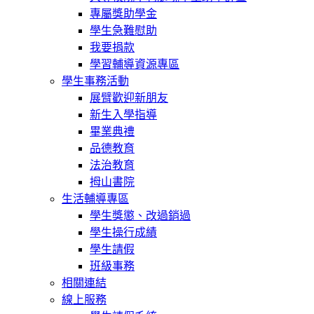
專屬獎助學金
學生急難慰助
我要捐款
學習輔導資源專區
學生事務活動
展臂歡迎新朋友
新生入學指導
畢業典禮
品德教育
法治教育
拇山書院
生活輔導專區
學生獎懲、改過銷過
學生操行成績
學生請假
班級事務
相關連結
線上服務