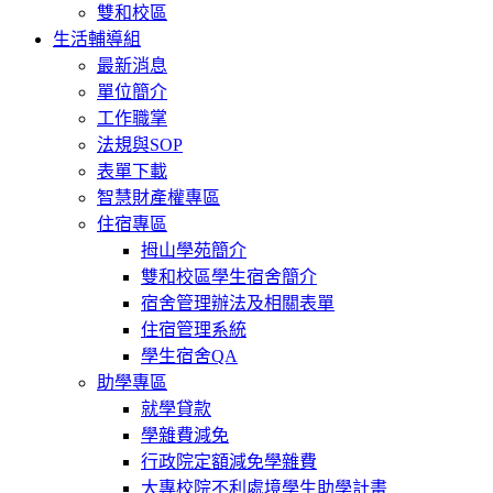
雙和校區
生活輔導組
最新消息
單位簡介
工作職掌
法規與SOP
表單下載
智慧財產權專區
住宿專區
拇山學苑簡介
雙和校區學生宿舍簡介
宿舍管理辦法及相關表單
住宿管理系統
學生宿舍QA
助學專區
就學貸款
學雜費減免
行政院定額減免學雜費
大專校院不利處境學生助學計畫