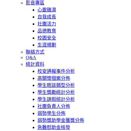
影音專區
心靈雞湯
自我成長
社團活力
品德教育
校園安全
生涯規劃
聯絡方式
Q&A
統計資料
校安通報事件分析
高關懷個案分佈
學生晤談類型分析
學生獎勵統計分析
學生請假統計分析
社團負責人分佈
弱勢學生分佈
弱勢獎助學金獲獎分佈
急難慰助金核發