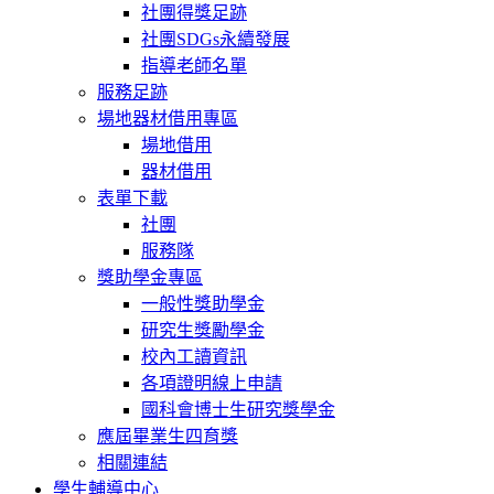
社團得獎足跡
社團SDGs永續發展
指導老師名單
服務足跡
場地器材借用專區
場地借用
器材借用
表單下載
社團
服務隊
獎助學金專區
一般性獎助學金
研究生獎勵學金
校內工讀資訊
各項證明線上申請
國科會博士生研究獎學金
應屆畢業生四育獎
相關連結
學生輔導中心