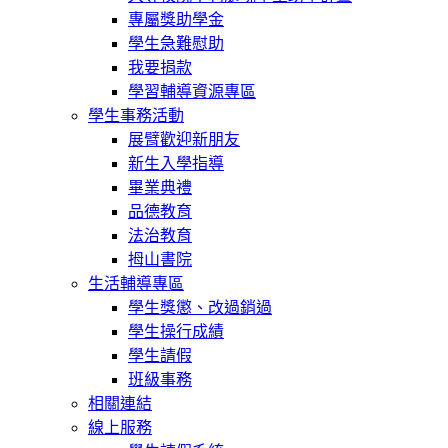
專屬獎助學金
學生急難慰助
我要捐款
學習輔導資源專區
學生事務活動
展臂歡迎新朋友
新生入學指導
畢業典禮
品德教育
法治教育
拇山書院
生活輔導專區
學生獎懲、改過銷過
學生操行成績
學生請假
班級事務
相關連結
線上服務