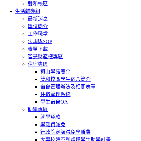
雙和校區
生活輔導組
最新消息
單位簡介
工作職掌
法規與SOP
表單下載
智慧財產權專區
住宿專區
拇山學苑簡介
雙和校區學生宿舍簡介
宿舍管理辦法及相關表單
住宿管理系統
學生宿舍QA
助學專區
就學貸款
學雜費減免
行政院定額減免學雜費
大專校院不利處境學生助學計畫