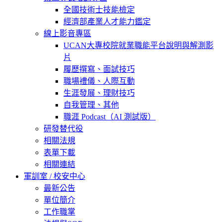
全國技術士技能檢定
經濟部產業人才能力鑑定
線上影音專區
UCAN大專校院就業職能平台說明與解測影
片
履歷撰寫、面試技巧
職場禮儀、人際互動
生涯發展、理財技巧
自我管理、其他
職涯 Podcast（AI 測試版）
研發替代役
相關法規
表單下載
相關連結
軍訓室 / 校安中心
最新公告
單位簡介
工作職掌