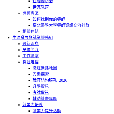
性騷擾防治
情感教育
導師專區
如何找到你的導師
臺北醫學大學導師資訊交流社群
相關連結
生涯發展與就業服務組
最新消息
單位簡介
工作職掌
職涯定錨
職涯進路地圖
興趣探索
職涯諮詢服務_2026
升學資訊
考試資訊
輔助計畫專區
就業力培養
就業力提升活動