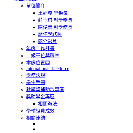
navigation
單位簡介
王靜瓊 學務長
莊玉琪 副學務長
陳俊榮 副學務長
歷任學務長
簡介影片
年度工作計畫
二級單位與職掌
本處位置圖
International Taskforce
學務法規
學生手冊
就學獎補助款專區
獎助學金專區
相關辦法
學輔經費成效
相關連結