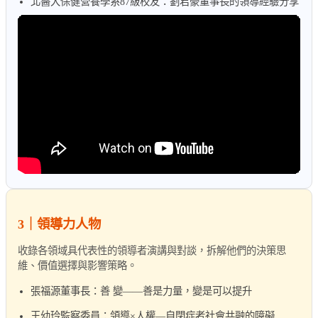
北醫大保健營養學系87級校友：劉君豪董事長的領導經驗分享
3｜領導力人物
收錄各領域具代表性的領導者演講與對談，拆解他們的決策思
維、價值選擇與影響策略。
張福源董事長：善 變——善是力量，變是可以提升
王幼玲監察委員：領導×人權—自閉症者社會共融的障礙