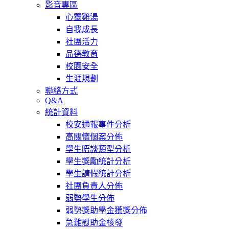
影音專區
心靈雞湯
自我成長
社團活力
品德教育
校園安全
生涯規劃
聯絡方式
Q&A
統計資料
校安通報事件分析
高關懷個案分佈
學生晤談類型分析
學生獎勵統計分析
學生請假統計分析
社團負責人分佈
弱勢學生分佈
弱勢獎助學金獲獎分佈
急難慰助金核發