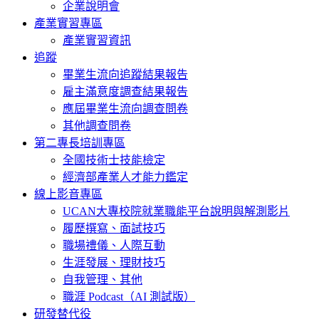
企業說明會
產業實習專區
產業實習資訊
追蹤
畢業生流向追蹤結果報告
雇主滿意度調查結果報告
應屆畢業生流向調查問卷
其他調查問卷
第二專長培訓專區
全國技術士技能檢定
經濟部產業人才能力鑑定
線上影音專區
UCAN大專校院就業職能平台說明與解測影片
履歷撰寫、面試技巧
職場禮儀、人際互動
生涯發展、理財技巧
自我管理、其他
職涯 Podcast（AI 測試版）
研發替代役