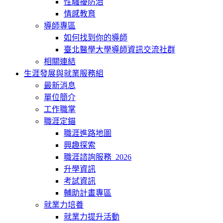
性騷擾防治
情感教育
導師專區
如何找到你的導師
臺北醫學大學導師資訊交流社群
相關連結
生涯發展與就業服務組
最新消息
單位簡介
工作職掌
職涯定錨
職涯進路地圖
興趣探索
職涯諮詢服務_2026
升學資訊
考試資訊
輔助計畫專區
就業力培養
就業力提升活動