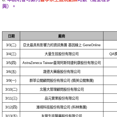
與）。
日期
廠商
3/3(
二
)
亞太最具有影響力的資訊集團 基因線上 GeneOnline
3/4(
三
)
大量生技股份有限公司
QA
3/5(
四
)
AstraZeneca Taiwan臺灣阿斯特捷利康股份有限公司
3/6(
五
)
晟德大藥廠股份有限公司
3/9(
一
)
群萃公關顧問股份有限公司 (精英公關集團)
3/10(
二
)
北醫大管理顧問股份有限公司
3/11(
三
)
品元實業股份有限公司
3/12(
四
)
濰視科技股份有限公司 (科林集團)
3/13(
五
)
友華生技醫藥股份有限公司