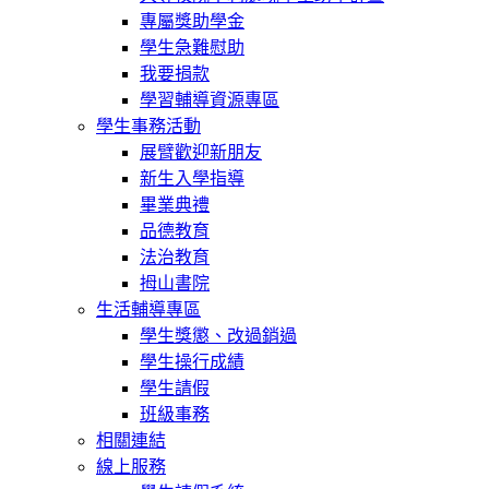
專屬獎助學金
學生急難慰助
我要捐款
學習輔導資源專區
學生事務活動
展臂歡迎新朋友
新生入學指導
畢業典禮
品德教育
法治教育
拇山書院
生活輔導專區
學生獎懲、改過銷過
學生操行成績
學生請假
班級事務
相關連結
線上服務