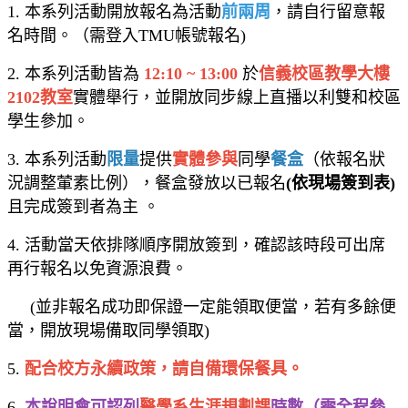
1. 本系列活動開放報名為活動
前兩周
，請自行留意報
名時間。（需登入TMU帳號報名)
2. 本系列活動皆為
12:10 ~ 13:00
於
信義校區教學大樓
2102教室
實體舉行，並開放同步線上直播以利雙和校區
學生參加。
3. 本系列活動
限量
提供
實體參與
同學
餐盒
（依報名狀
況調整葷素比例），餐盒發放以已報名
(依現場簽到表)
且完成簽到者為主 。
4. 活動當天依排隊順序開放簽到，確認該時段可出席
再行報名以免資源浪費。
(並非報名成功即保證一定能領取便當，若有多餘便
當，開放現場備取同學領取)
5.
配合校方永續政策，請自備環保餐具。
6.
本說明會可認列
醫學系生涯規劃課
時數（需全程參