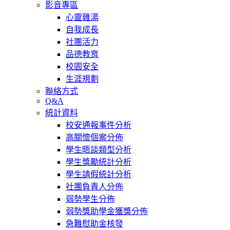
影音專區
心靈雞湯
自我成長
社團活力
品德教育
校園安全
生涯規劃
聯絡方式
Q&A
統計資料
校安通報事件分析
高關懷個案分佈
學生晤談類型分析
學生獎勵統計分析
學生請假統計分析
社團負責人分佈
弱勢學生分佈
弱勢獎助學金獲獎分佈
急難慰助金核發