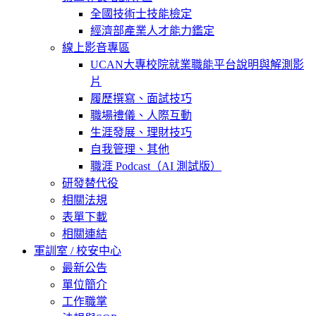
全國技術士技能檢定
經濟部產業人才能力鑑定
線上影音專區
UCAN大專校院就業職能平台說明與解測影
片
履歷撰寫、面試技巧
職場禮儀、人際互動
生涯發展、理財技巧
自我管理、其他
職涯 Podcast（AI 測試版）
研發替代役
相關法規
表單下載
相關連結
軍訓室 / 校安中心
最新公告
單位簡介
工作職掌