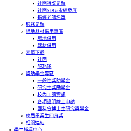
社團得獎足跡
社團SDGs永續發展
指導老師名單
服務足跡
場地器材借用專區
場地借用
器材借用
表單下載
社團
服務隊
獎助學金專區
一般性獎助學金
研究生獎勵學金
校內工讀資訊
各項證明線上申請
國科會博士生研究獎學金
應屆畢業生四育獎
相關連結
學生輔導中心