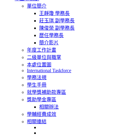
navigation
單位簡介
王靜瓊 學務長
莊玉琪 副學務長
陳俊榮 副學務長
歷任學務長
簡介影片
年度工作計畫
二級單位與職掌
本處位置圖
International Taskforce
學務法規
學生手冊
就學獎補助款專區
獎助學金專區
相關辦法
學輔經費成效
相關連結