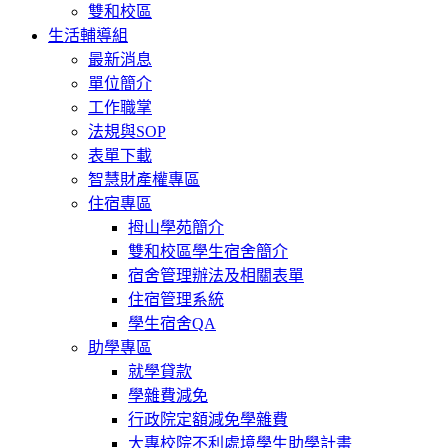
雙和校區
生活輔導組
最新消息
單位簡介
工作職掌
法規與SOP
表單下載
智慧財產權專區
住宿專區
拇山學苑簡介
雙和校區學生宿舍簡介
宿舍管理辦法及相關表單
住宿管理系統
學生宿舍QA
助學專區
就學貸款
學雜費減免
行政院定額減免學雜費
大專校院不利處境學生助學計畫