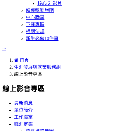
核心２:影片
領導獎勵說明
中心職掌
下載專區
相關法規
新生必做10件事
:::
首頁
生涯發展與就業服務組
線上影音專區
線上影音專區
最新消息
單位簡介
工作職掌
職涯定錨