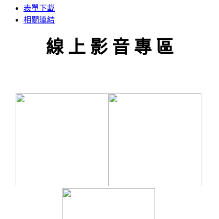
表單下載
相關連結
線 上 影 音 專 區